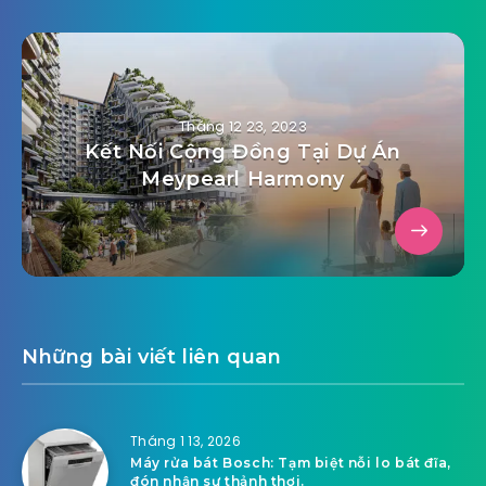
Tháng 12 23, 2023
Kết Nối Cộng Đồng Tại Dự Án
Meypearl Harmony
Những bài viết liên quan
Tháng 1 13, 2026
Máy rửa bát Bosch: Tạm biệt nỗi lo bát đĩa,
đón nhận sự thảnh thơi.