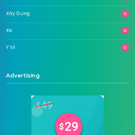
Xây Dựng
12
Xe
14
Y tế
10
Advertising