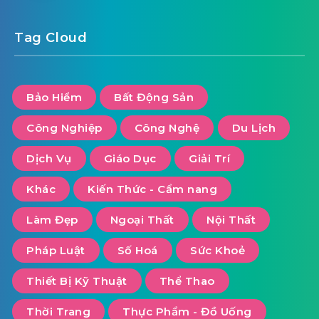
Tag Cloud
Bảo Hiểm
Bất Động Sản
Công Nghiệp
Công Nghệ
Du Lịch
Dịch Vụ
Giáo Dục
Giải Trí
Khác
Kiến Thức - Cẩm nang
Làm Đẹp
Ngoại Thất
Nội Thất
Pháp Luật
Số Hoá
Sức Khoẻ
Thiết Bị Kỹ Thuật
Thể Thao
Thời Trang
Thực Phẩm - Đồ Uống