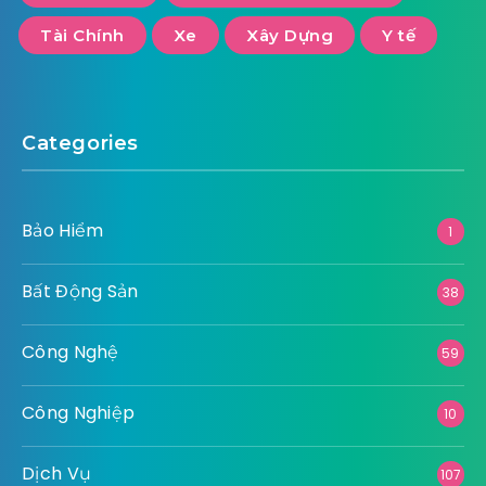
Tài Chính
Xe
Xây Dựng
Y tế
Categories
Bảo Hiểm
1
Bất Động Sản
38
Công Nghệ
59
Công Nghiệp
10
Dịch Vụ
107