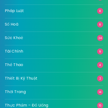
Pháp Luật
8
Số Hoá
8
Sức Khoẻ
24
Tài Chính
9
Thể Thao
4
Thiết Bị Kỹ Thuật
2
Thời Trang
14
Thực Phẩm – Đồ Uống
15