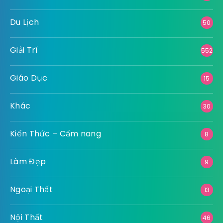
Du Lịch
50
Giải Trí
552
Giáo Dục
15
Khác
30
Kiến Thức – Cẩm nang
8
Làm Đẹp
9
Ngoại Thất
13
Nội Thất
46