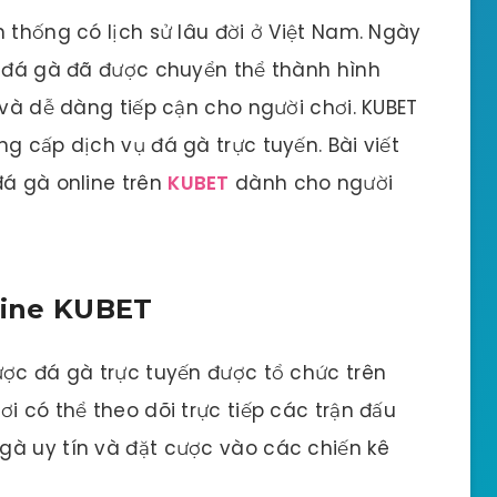
 thống có lịch sử lâu đời ở Việt Nam. Ngày
, đá gà đã được chuyển thể thành hình
 và dễ dàng tiếp cận cho người chơi. KUBET
g cấp dịch vụ đá gà trực tuyến. Bài viết
đá gà online trên
KUBET
dành cho người
nline KUBET
ược đá gà trực tuyến được tổ chức trên
i có thể theo dõi trực tiếp các trận đấu
gà uy tín và đặt cược vào các chiến kê