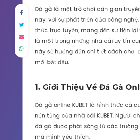
Đá gà là một trò chơi dân gian truyền
nay, với sự phát triển của công nghệ
thức trực tuyến, mang đến sự tiện lợi
là một trong những nhà cái uy tín cun
này sẽ hướng dẫn chi tiết cách chơi 
mới bắt đầu.
1. Giới Thiệu Về Đá Gà O
Đá gà online KUBET là hình thức cá c
nền tảng của nhà cái KUBET. Người chơ
đá gà được phát sóng từ các trường 
mà mình yêu thích.