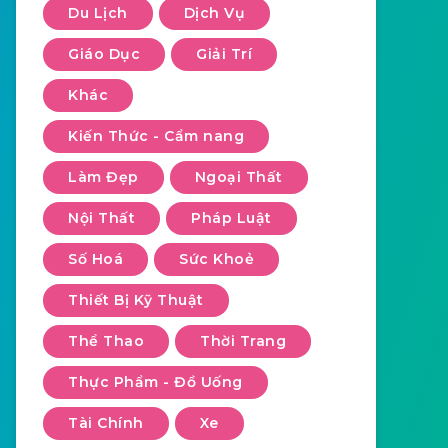
Du Lịch
Dịch Vụ
Giáo Dục
Giải Trí
Khác
Kiến Thức - Cẩm nang
Làm Đẹp
Ngoại Thất
Nội Thất
Pháp Luật
Số Hoá
Sức Khoẻ
Thiết Bị Kỹ Thuật
Thể Thao
Thời Trang
Thực Phẩm - Đồ Uống
Tài Chính
Xe