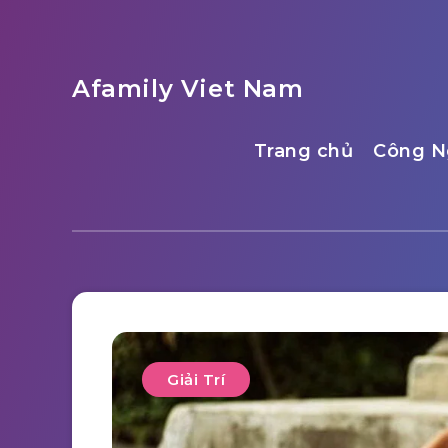
Afamily Viet Nam
Trang chủ
Công N
Giải Trí