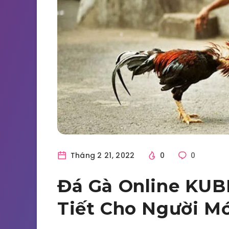
Tháng 2 21, 2022
0
0
Đá Gà Online KUB
Tiết Cho Người M