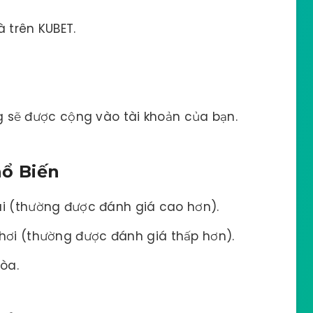
à trên KUBET.
g sẽ được cộng vào tài khoản của bạn.
hổ Biến
i (thường được đánh giá cao hơn).
hơi (thường được đánh giá thấp hơn).
òa.