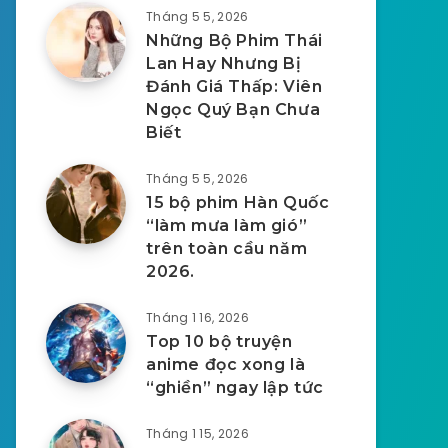
Tháng 5 5, 2026
Những Bộ Phim Thái
Lan Hay Nhưng Bị
Đánh Giá Thấp: Viên
Ngọc Quý Bạn Chưa
Biết
Tháng 5 5, 2026
15 bộ phim Hàn Quốc
“làm mưa làm gió”
trên toàn cầu năm
2026.
Tháng 1 16, 2026
Top 10 bộ truyện
anime đọc xong là
“ghiền” ngay lập tức
Tháng 1 15, 2026