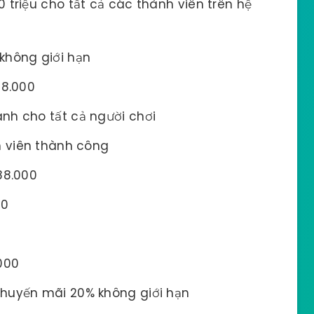
 triệu cho tất cả các thành viên trên hệ
không giới hạn
88.000
nh cho tất cả người chơi
h viên thành công
88.000
00
000
Khuyến mãi 20% không giới hạn