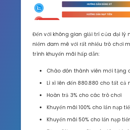
Đến với không gian giải trí của đại l
niềm đam mê với rất nhiều trò chơi 
trình khuyến mãi hấp dẫn:
Chào đón thành viên mới tặng 
Lì xì lên đến 880.880 cho tất cả 
Hoàn trả 3% cho các trò chơi
Khuyến mãi 100% cho lần nạp tiề
Khuyến mãi 50% cho lần nạp tiề