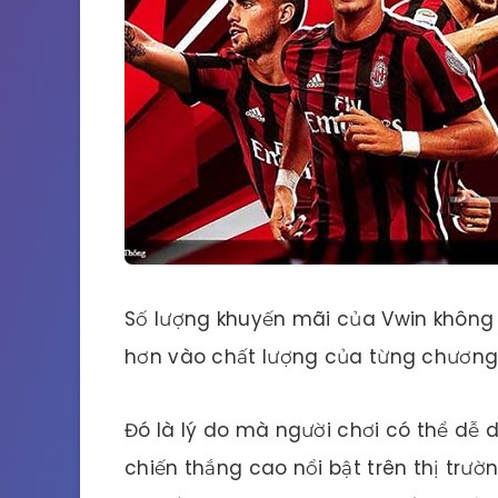
Số lượng khuyến mãi của Vwin không q
hơn vào chất lượng của từng chương 
Đó là lý do mà người chơi có thể dễ d
chiến thắng cao nổi bật trên thị trư