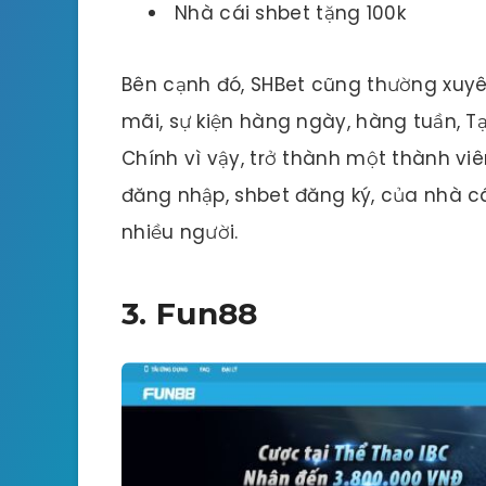
Nhà cái shbet tặng 100k
Bên cạnh đó, SHBet cũng thường xuy
mãi, sự kiện hàng ngày, hàng tuần, T
Chính vì vậy, trở thành một thành vi
đăng nhập, shbet đăng ký, của nhà cá
nhiều người.
3. Fun88