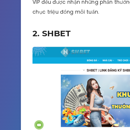
VIP đều được nhận những phần thưởng 
chục triệu đồng mỗi tuần.
2. SHBET