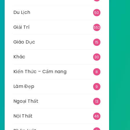
Du Lịch
50
Giải Trí
552
Giáo Dục
15
Khác
30
Kiến Thức – Cẩm nang
8
Làm Đẹp
9
Ngoại Thất
13
Nội Thất
46