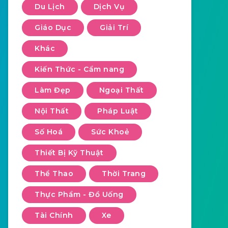
Du Lịch
Dịch Vụ
Giáo Dục
Giải Trí
Khác
Kiến Thức - Cẩm nang
Làm Đẹp
Ngoại Thất
Nội Thất
Pháp Luật
Số Hoá
Sức Khoẻ
Thiết Bị Kỹ Thuật
Thể Thao
Thời Trang
Thực Phẩm - Đồ Uống
Tài Chính
Xe