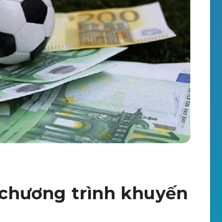
 chương trình khuyến