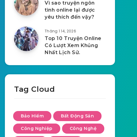
Vì sao truyện ngôn
tình online lại được
yêu thích đến vậy?
Tháng 1 14, 2026
Top 10 Truyện Online
Có Lượt Xem Khủng
Nhất Lịch Sử.
Tag Cloud
Bảo Hiểm
Bất Động Sản
Công Nghiệp
Công Nghệ