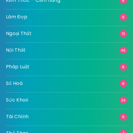
Kiến Thức – Cẩm nang
8
Làm Đẹp
9
Ngoại Thất
13
Nội Thất
46
Pháp Luật
8
Số Hoá
8
Sức Khoẻ
24
Tài Chính
9