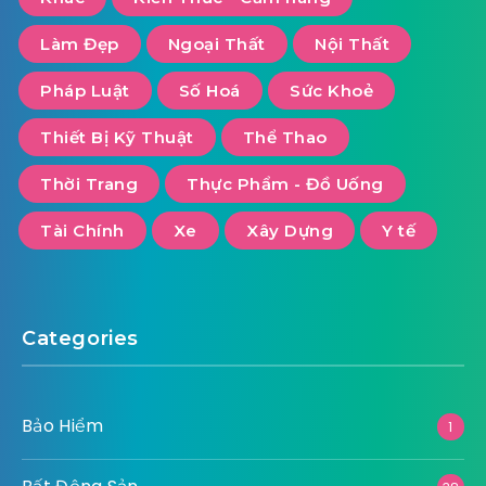
Làm Đẹp
Ngoại Thất
Nội Thất
Pháp Luật
Số Hoá
Sức Khoẻ
Thiết Bị Kỹ Thuật
Thể Thao
Thời Trang
Thực Phẩm - Đồ Uống
Tài Chính
Xe
Xây Dựng
Y tế
Categories
Bảo Hiểm
1