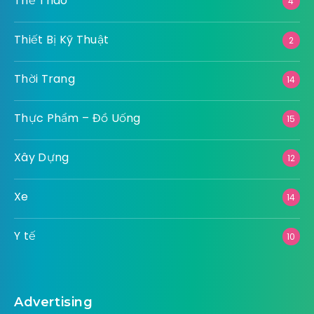
Thể Thao
4
Thiết Bị Kỹ Thuật
2
Thời Trang
14
Thực Phẩm – Đồ Uống
15
Xây Dựng
12
Xe
14
Y tế
10
Advertising