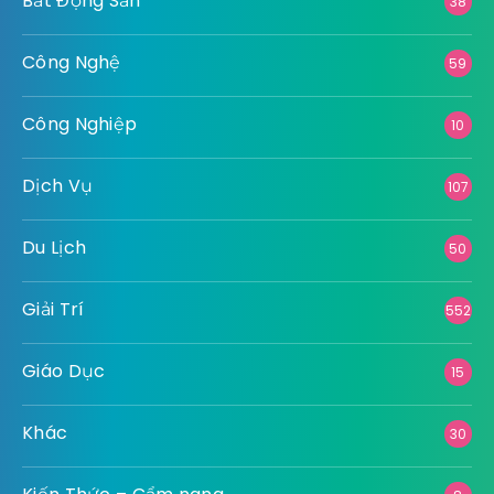
Bất Động Sản
38
Công Nghệ
59
Công Nghiệp
10
Dịch Vụ
107
Du Lịch
50
Giải Trí
552
Giáo Dục
15
Khác
30