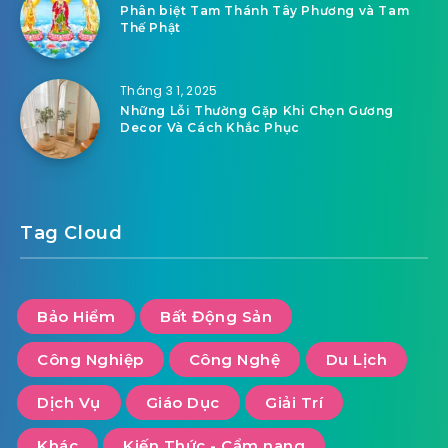
Phân biệt Tam Thánh Tây Phương và Tam
Thế Phật
Tháng 3 1, 2025
Những Lỗi Thường Gặp Khi Chọn Gương
Decor Và Cách Khắc Phục
Tag Cloud
Bảo Hiểm
Bất Động Sản
Công Nghiệp
Công Nghệ
Du Lịch
Dịch Vụ
Giáo Dục
Giải Trí
Khác
Kiến Thức - Cẩm nang