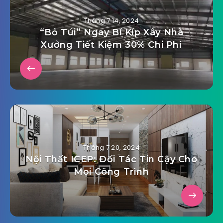
Tháng 7 14, 2024
“Bỏ Túi” Ngay Bí Kíp Xây Nhà
Xưởng Tiết Kiệm 30% Chi Phí
Tháng 7 20, 2024
Nội Thất ICEP: Đối Tác Tin Cậy Cho
Mọi Công Trình