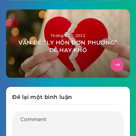
Tháng 2 20, 2022
VẤN ĐỀ “LY HÔN ĐƠN PHƯƠNG”
DỄ HAY KHÓ
Để lại một bình luận