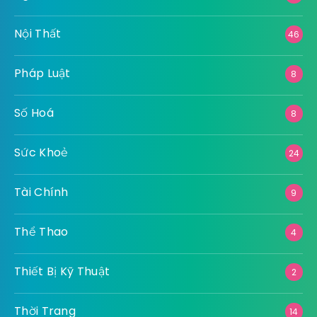
Nội Thất
46
Pháp Luật
8
Số Hoá
8
Sức Khoẻ
24
Tài Chính
9
Thể Thao
4
Thiết Bị Kỹ Thuật
2
Thời Trang
14