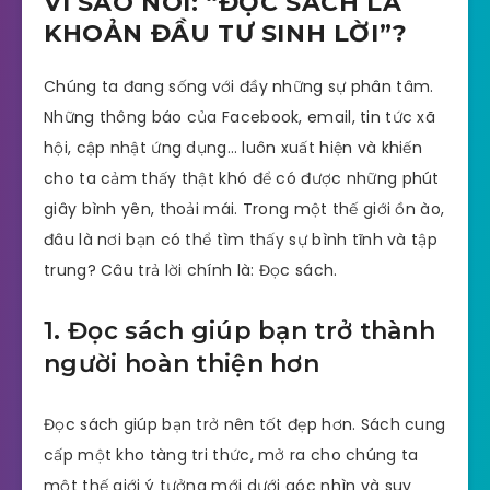
VÌ SAO NÓI: “ĐỌC SÁCH LÀ
KHOẢN ĐẦU TƯ SINH LỜI”?
Chúng ta đang sống với đầy những sự phân tâm.
Những thông báo của Facebook, email, tin tức xã
hội, cập nhật ứng dụng… luôn xuất hiện và khiến
cho ta cảm thấy thật khó để có được những phút
giây bình yên, thoải mái. Trong một thế giới ồn ào,
đâu là nơi bạn có thể tìm thấy sự bình tĩnh và tập
trung? Câu trả lời chính là: Đọc sách.
1. Đọc sách giúp bạn trở thành
người hoàn thiện hơn
Đọc sách giúp bạn trở nên tốt đẹp hơn. Sách cung
cấp một kho tàng tri thức, mở ra cho chúng ta
một thế giới ý tưởng mới dưới góc nhìn và suy