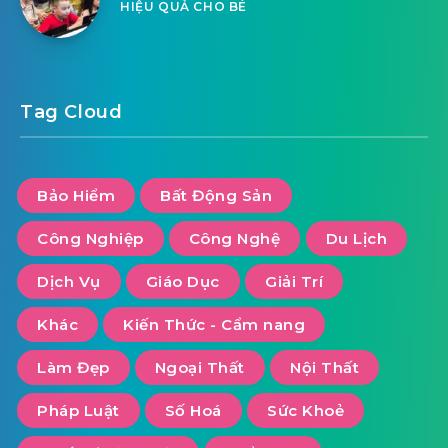
HIỆU QUẢ CHO BÉ
Tag Cloud
Bảo Hiểm
Bất Động Sản
Công Nghiệp
Công Nghệ
Du Lịch
Dịch Vụ
Giáo Dục
Giải Trí
Khác
Kiến Thức - Cẩm nang
Làm Đẹp
Ngoại Thất
Nội Thất
Pháp Luật
Số Hoá
Sức Khoẻ