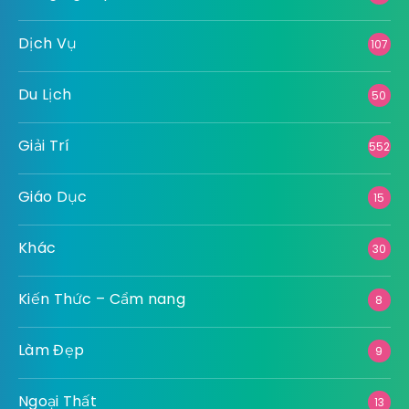
Dịch Vụ
107
Du Lịch
50
Giải Trí
552
Giáo Dục
15
Khác
30
Kiến Thức – Cẩm nang
8
Làm Đẹp
9
Ngoại Thất
13