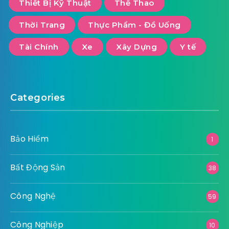
Thiết Bị Kỹ Thuật
Thể Thao
Thời Trang
Thực Phẩm - Đồ Uống
Tài Chính
Xe
Xây Dựng
Y tế
Categories
Bảo Hiểm
1
Bất Động Sản
38
Công Nghệ
59
Công Nghiệp
10