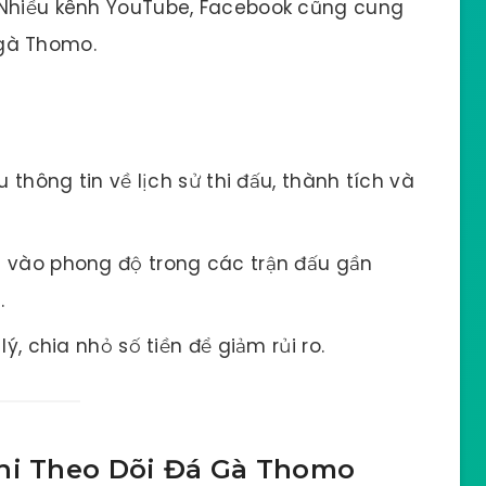
Nhiều kênh YouTube, Facebook cũng cung
 gà Thomo.
thông tin về lịch sử thi đấu, thành tích và
vào phong độ trong các trận đấu gần
.
ý, chia nhỏ số tiền để giảm rủi ro.
hi Theo Dõi Đá Gà Thomo