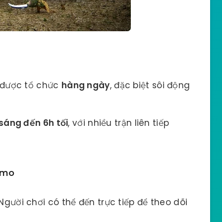
 được tổ chức
hàng ngày
, đặc biệt sôi động
 sáng đến 6h tối
, với nhiều trận liên tiếp
omo
Người chơi có thể đến trực tiếp để theo dõi