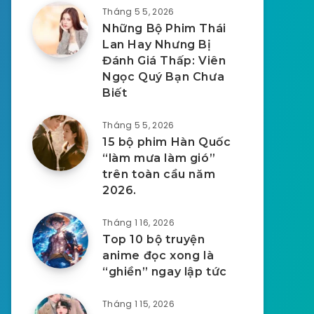
Tháng 5 5, 2026
Những Bộ Phim Thái
Lan Hay Nhưng Bị
Đánh Giá Thấp: Viên
Ngọc Quý Bạn Chưa
Biết
Tháng 5 5, 2026
15 bộ phim Hàn Quốc
“làm mưa làm gió”
trên toàn cầu năm
2026.
Tháng 1 16, 2026
Top 10 bộ truyện
anime đọc xong là
“ghiền” ngay lập tức
Tháng 1 15, 2026