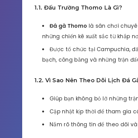
1.1. Đấu Trường Thomo Là Gì?
Đá gà Thomo
là sân chơi chuyê
những chiến kê xuất sắc từ khắp nơ
Được tổ chức tại Campuchia, đấ
bạch, công bằng và những trận đấu
1.2. Vì Sao Nên Theo Dõi Lịch Đá 
Giúp bạn không bỏ lỡ những trậ
Cập nhật kịp thời để tham gia c
Nắm rõ thông tin để theo dõi và