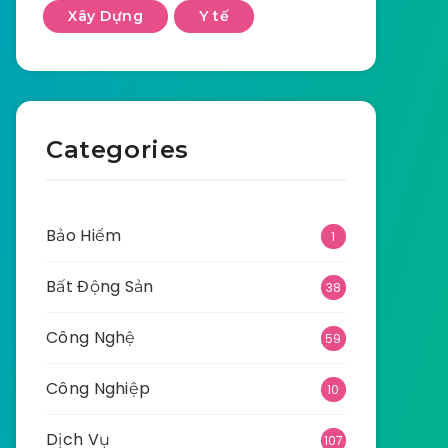
Xây Dựng
Y tế
Categories
Bảo Hiểm
1
Bất Động Sản
38
Công Nghệ
59
Công Nghiệp
10
Dịch Vụ
107