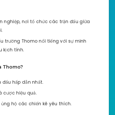
n nghiệp, nơi tổ chức các trận đấu giữa
i.
u trường Thomo nổi tiếng với sự minh
 kịch tính.
Gà Thomo?
n đấu hấp dẫn nhất.
á cược hiệu quả.
 ủng hộ các chiến kê yêu thích.