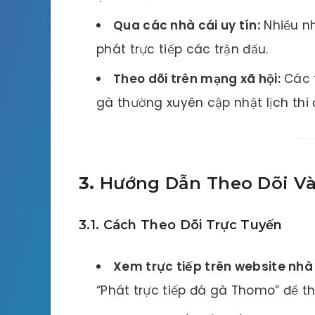
Qua các nhà cái uy tín:
Nhiều nh
phát trực tiếp các trận đấu.
Theo dõi trên mạng xã hội:
Các 
gà thường xuyên cập nhật lịch thi 
3.
Hướng Dẫn Theo Dõi Và
3.1. Cách Theo Dõi Trực Tuyến
Xem trực tiếp trên website nhà 
“Phát trực tiếp đá gà Thomo” để th