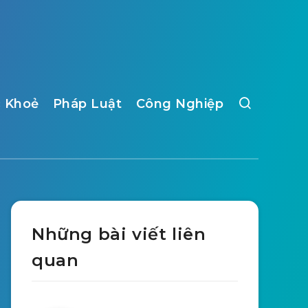
 Khoẻ
Pháp Luật
Công Nghiệp
Những bài viết liên
quan