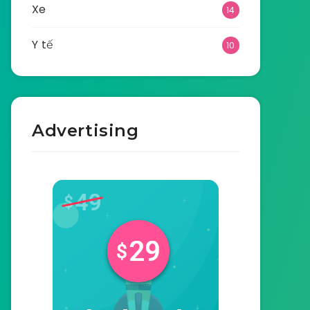
Xe
14
Y tế
10
Advertising