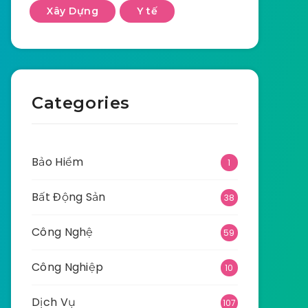
Xây Dựng
Y tế
Categories
Bảo Hiểm
1
Bất Động Sản
38
Công Nghệ
59
Công Nghiệp
10
Dịch Vụ
107