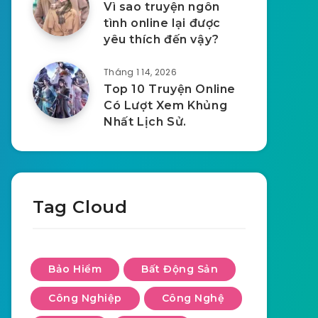
Vì sao truyện ngôn
tình online lại được
yêu thích đến vậy?
Tháng 1 14, 2026
Top 10 Truyện Online
Có Lượt Xem Khủng
Nhất Lịch Sử.
Tag Cloud
Bảo Hiểm
Bất Động Sản
Công Nghiệp
Công Nghệ