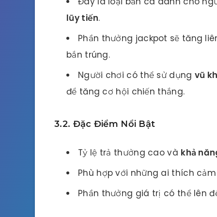
Đây là loại bắn cá dành cho ng
lũy tiến
.
Phần thưởng jackpot sẽ tăng li
bắn trúng.
Người chơi có thể sử dụng
vũ k
để tăng cơ hội chiến thắng.
3.2. Đặc Điểm Nổi Bật
Tỷ lệ trả thưởng cao và
khả năng
Phù hợp với những ai thích cả
Phần thưởng giá trị có thể lên 