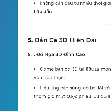
Không cần đầu tư nhiều thời g
hấp dẫn
.
5.
Bắn Cá 3D Hiện Đại
5.1. Đồ Họa 3D Đỉnh Cao
Game bắn cá 3D tại
88CLB
mang
và chân thực.
Hiệu ứng bắn súng, cá bơi lội 
tham gia một cuộc phiêu lưu dưới 