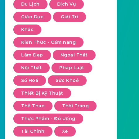
Du Lịch
Dịch Vụ
Giáo Dục
Giải Trí
Khác
Kiến Thức - Cẩm nang
Làm Đẹp
Ngoại Thất
Nội Thất
Pháp Luật
Số Hoá
Sức Khoẻ
Thiết Bị Kỹ Thuật
Thể Thao
Thời Trang
Thực Phẩm - Đồ Uống
Tài Chính
Xe