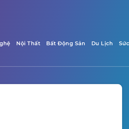
ghệ
Nội Thất
Bất Động Sản
Du Lịch
Sức