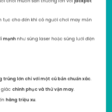
ười chơi muốn săn thưởng lớn với
jackpot
ên tục cho đến khi có người chơi may mắn
hí mạnh
như súng laser hoặc súng lưới điện
 trúng lớn chỉ với một cú bắn chuẩn xác
.
m giác
chinh phục và thử vận may
.
đến
hàng triệu xu
.