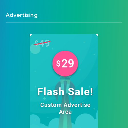
Advertising