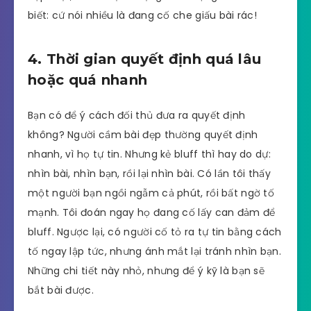
biết: cứ nói nhiều là đang cố che giấu bài rác!
4. Thời gian quyết định quá lâu
hoặc quá nhanh
Bạn có để ý cách đối thủ đưa ra quyết định
không? Người cầm bài đẹp thường quyết định
nhanh, vì họ tự tin. Nhưng kẻ bluff thì hay do dự:
nhìn bài, nhìn bạn, rồi lại nhìn bài. Có lần tôi thấy
một người bạn ngồi ngẫm cả phút, rồi bất ngờ tố
mạnh. Tôi đoán ngay họ đang cố lấy can đảm để
bluff. Ngược lại, có người cố tỏ ra tự tin bằng cách
tố ngay lập tức, nhưng ánh mắt lại tránh nhìn bạn.
Những chi tiết này nhỏ, nhưng để ý kỹ là bạn sẽ
bắt bài được.