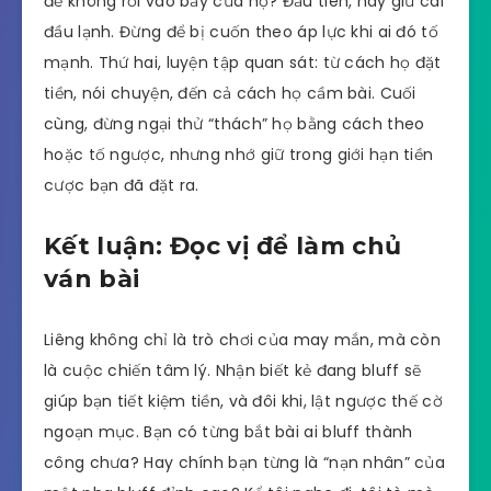
để không rơi vào bẫy của họ? Đầu tiên, hãy giữ cái
đầu lạnh. Đừng để bị cuốn theo áp lực khi ai đó tố
mạnh. Thứ hai, luyện tập quan sát: từ cách họ đặt
tiền, nói chuyện, đến cả cách họ cầm bài. Cuối
cùng, đừng ngại thử “thách” họ bằng cách theo
hoặc tố ngược, nhưng nhớ giữ trong giới hạn tiền
cược bạn đã đặt ra.
Kết luận: Đọc vị để làm chủ
ván bài
Liêng không chỉ là trò chơi của may mắn, mà còn
là cuộc chiến tâm lý. Nhận biết kẻ đang bluff sẽ
giúp bạn tiết kiệm tiền, và đôi khi, lật ngược thế cờ
ngoạn mục. Bạn có từng bắt bài ai bluff thành
công chưa? Hay chính bạn từng là “nạn nhân” của