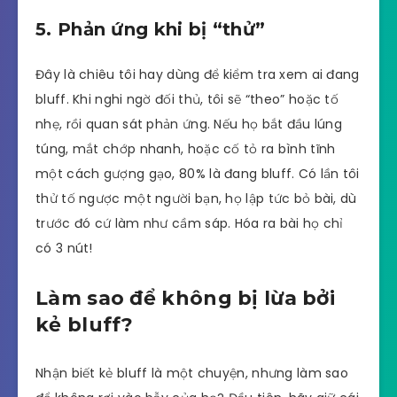
5. Phản ứng khi bị “thử”
Đây là chiêu tôi hay dùng để kiểm tra xem ai đang
bluff. Khi nghi ngờ đối thủ, tôi sẽ “theo” hoặc tố
nhẹ, rồi quan sát phản ứng. Nếu họ bắt đầu lúng
túng, mắt chớp nhanh, hoặc cố tỏ ra bình tĩnh
một cách gượng gạo, 80% là đang bluff. Có lần tôi
thử tố ngược một người bạn, họ lập tức bỏ bài, dù
trước đó cứ làm như cầm sáp. Hóa ra bài họ chỉ
có 3 nút!
Làm sao để không bị lừa bởi
kẻ bluff?
Nhận biết kẻ bluff là một chuyện, nhưng làm sao