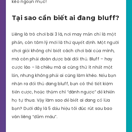
kèo ngoạn mục!
Tại sao cần biết ai đang bluff?
Liêng là trò chơi bài 3 lá, nơi may mắn chỉ là một
phần, còn tâm lý mới là thứ quyết định. Một người
chơi giỏi không chỉ biết cách chơi bài của mình,
mà còn phải đoán được bài đối thủ. Bluff – hay
cược láo – là chiêu mà ai cũng thử ít nhất một
lần, nhưng không phải ai cũng làm khéo. Nếu bạn
nhận ra đối thủ đang bluff, bạn có thể tiết kiệm
tiền cược, hoặc thậm chí “đánh ngược” để khiến
họ tự thua. Vậy làm sao để biết ai đang cố lừa
bạn? Dưới đây là 5 dấu hiệu tôi đúc rút sau bao
ván liêng “đẫm máu”.