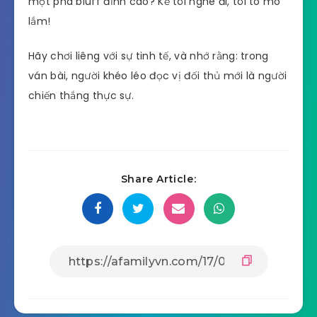
một pha bluff đỉnh cao? Kể tôi nghe đi, tôi tò mò
lắm!
Hãy chơi liêng với sự tinh tế, và nhớ rằng: trong
ván bài, người khéo léo đọc vị đối thủ mới là người
chiến thắng thực sự.
Share Article: