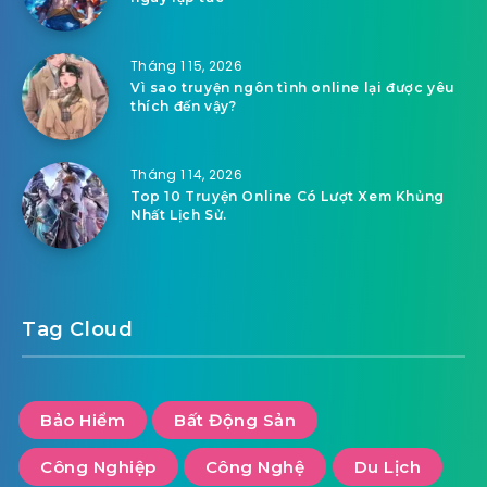
Tháng 1 15, 2026
Vì sao truyện ngôn tình online lại được yêu
thích đến vậy?
Tháng 1 14, 2026
Top 10 Truyện Online Có Lượt Xem Khủng
Nhất Lịch Sử.
Tag Cloud
Bảo Hiểm
Bất Động Sản
Công Nghiệp
Công Nghệ
Du Lịch