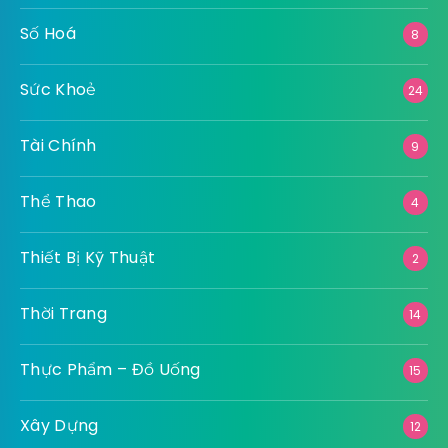
Số Hoá
8
Sức Khoẻ
24
Tài Chính
9
Thể Thao
4
Thiết Bị Kỹ Thuật
2
Thời Trang
14
Thực Phẩm – Đồ Uống
15
Xây Dựng
12