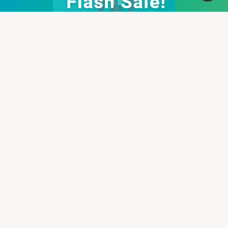
Afamily Viet Nam
Cung cấp thệ thống PBN mạnh mẽ giúp bạn có cơ vào top
nhanh chống, với hơn 100+ domain VN , và domain quốc tế, hỗ
trợ 30+ lĩnh vực khác nhau.
Liên hệ :
support@pbn24h.com