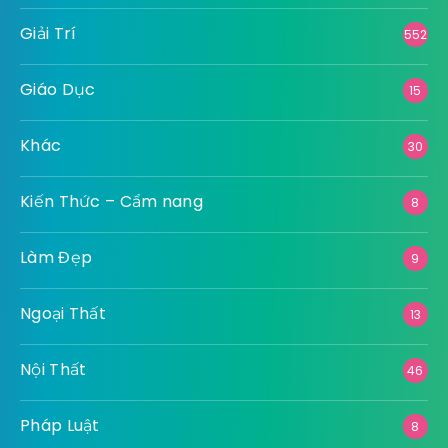
Giải Trí
552
Giáo Dục
15
Khác
30
Kiến Thức – Cẩm nang
8
Làm Đẹp
9
Ngoại Thất
13
Nội Thất
46
Pháp Luật
8