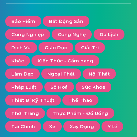
Bảo Hiểm
Bất Động Sản
Công Nghiệp
Công Nghệ
Du Lịch
Dịch Vụ
Giáo Dục
Giải Trí
Khác
Kiến Thức - Cẩm nang
Làm Đẹp
Ngoại Thất
Nội Thất
Pháp Luật
Số Hoá
Sức Khoẻ
Thiết Bị Kỹ Thuật
Thể Thao
Thời Trang
Thực Phẩm - Đồ Uống
Tài Chính
Xe
Xây Dựng
Y tế