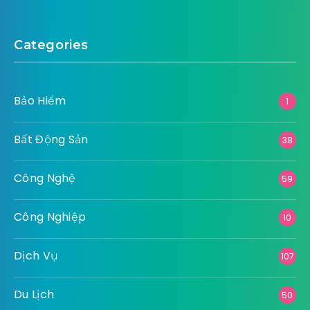
Categories
Bảo Hiểm
1
Bất Động Sản
38
Công Nghệ
59
Công Nghiệp
10
Dịch Vụ
107
Du Lịch
50