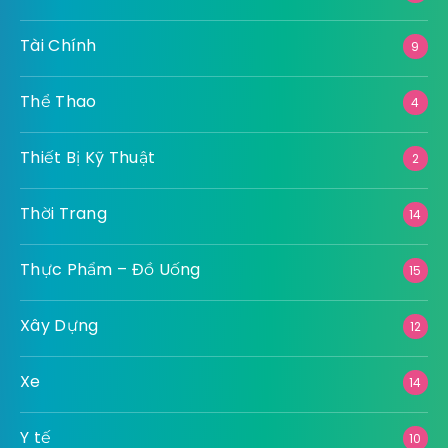
Tài Chính
9
Thể Thao
4
Thiết Bị Kỹ Thuật
2
Thời Trang
14
Thực Phẩm – Đồ Uống
15
Xây Dựng
12
Xe
14
Y tế
10