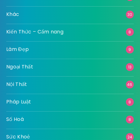
Khác
30
Kiến Thức – Cẩm nang
8
Làm Đẹp
9
Ngoại Thất
13
Nội Thất
46
Pháp Luật
8
Số Hoá
8
Sức Khoẻ
24