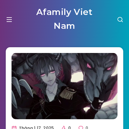
Afamily Viet
Nam
Tháng 1 17, 2025
0
0