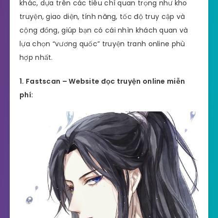
khác, dựa trên các tiêu chí quan trọng như kho
truyện, giao diện, tính năng, tốc độ truy cập và
cộng đồng, giúp bạn có cái nhìn khách quan và
lựa chọn “vương quốc” truyện tranh online phù
hợp nhất.
1. Fastscan – Website đọc truyện online miễn
phí: