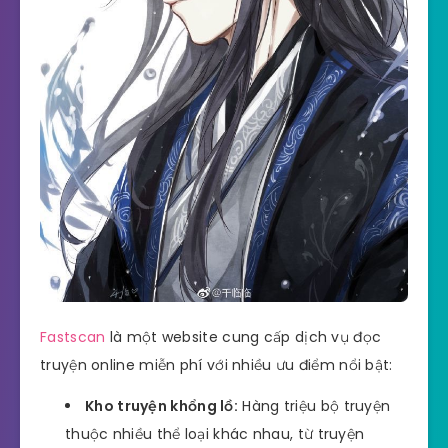
Fastscan
là một website cung cấp dịch vụ đọc
truyện online miễn phí với nhiều ưu điểm nổi bật:
Kho truyện khổng lồ:
Hàng triệu bộ truyện
thuộc nhiều thể loại khác nhau, từ truyện