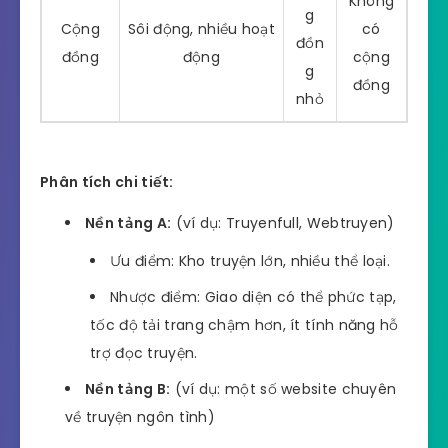
Không
g
Cộng
Sôi động, nhiều hoạt
có
đồn
đồng
động
cộng
g
đồng
nhỏ
Phân tích chi tiết:
Nền tảng A:
(ví dụ: Truyenfull, Webtruyen)
Ưu điểm: Kho truyện lớn, nhiều thể loại.
Nhược điểm: Giao diện có thể phức tạp,
tốc độ tải trang chậm hơn, ít tính năng hỗ
trợ đọc truyện.
Nền tảng B:
(ví dụ: một số website chuyên
về truyện ngôn tình)