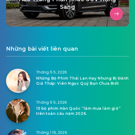
Sang
Những bài viết liên quan
Tháng 5 5, 2026
Những Bộ Phim Thái Lan Hay Nhưng Bị Đánh
Giá Thấp: Viên Ngọc Quý Bạn Chưa Biết
Tháng 5 5, 2026
15 bộ phim Hàn Quốc “làm mưa làm gió”
trên toàn cầu năm 2026.
Tháng 1 16, 2026