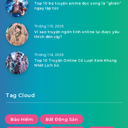
Top 10 bộ truyện anime đọc xong là “ghiền”
ngay lập tức
Tháng 1 15, 2026
Vì sao truyện ngôn tình online lại được yêu
thích đến vậy?
Tháng 1 14, 2026
Top 10 Truyện Online Có Lượt Xem Khủng
Nhất Lịch Sử.
Tag Cloud
Bảo Hiểm
Bất Động Sản