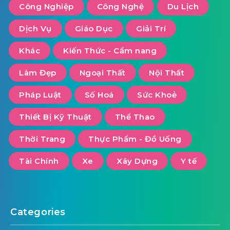
Công Nghiệp
Công Nghệ
Du Lịch
Dịch Vụ
Giáo Dục
Giải Trí
Khác
Kiến Thức - Cẩm nang
Làm Đẹp
Ngoại Thất
Nội Thất
Pháp Luật
Số Hoá
Sức Khoẻ
Thiết Bị Kỹ Thuật
Thể Thao
Thời Trang
Thực Phẩm - Đồ Uống
Tài Chính
Xe
Xây Dựng
Y tế
Categories