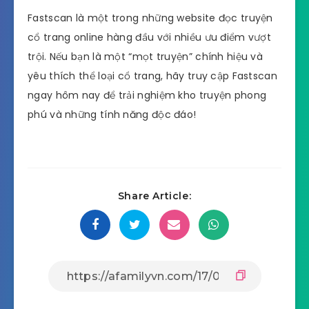
Fastscan là một trong những website đọc truyện
cổ trang online hàng đầu với nhiều ưu điểm vượt
trội. Nếu bạn là một “mọt truyện” chính hiệu và
yêu thích thể loại cổ trang, hãy truy cập Fastscan
ngay hôm nay để trải nghiệm kho truyện phong
phú và những tính năng độc đáo!
Share Article: