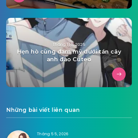
Tháng 1 16, 2025
Hẹn hò cùng đam mỹ dưới tán cây
anh đào Cuteo
Những bài viết liên quan
Tháng 5 5, 2026