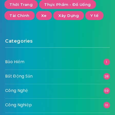
Thời Trang
Thực Phẩm - Đồ Uống
Tài Chính
Xe
Xây Dựng
Y tế
Categories
Bảo Hiểm
1
Bất Động Sản
38
Công Nghệ
59
Công Nghiệp
10