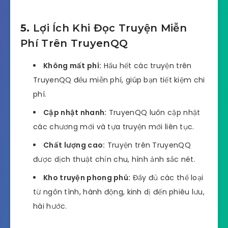
5.
Lợi Ích Khi Đọc Truyện Miễn
Phí Trên TruyenQQ
Không mất phí:
Hầu hết các truyện trên
TruyenQQ đều miễn phí, giúp bạn tiết kiệm chi
phí.
Cập nhật nhanh:
TruyenQQ luôn cập nhật
các chương mới và tựa truyện mới liên tục.
Chất lượng cao:
Truyện trên TruyenQQ
được dịch thuật chỉn chu, hình ảnh sắc nét.
Kho truyện phong phú:
Đầy đủ các thể loại
từ ngôn tình, hành động, kinh dị đến phiêu lưu,
hài hước.