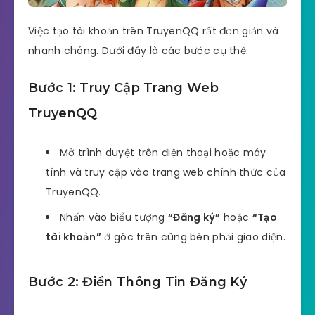
Việc tạo tài khoản trên TruyenQQ rất đơn giản và
nhanh chóng. Dưới đây là các bước cụ thể:
Bước 1: Truy Cập Trang Web
TruyenQQ
Mở trình duyệt trên điện thoại hoặc máy
tính và truy cập vào trang web chính thức của
TruyenQQ.
Nhấn vào biểu tượng
“Đăng ký”
hoặc
“Tạo
tài khoản”
ở góc trên cùng bên phải giao diện.
Bước 2: Điền Thông Tin Đăng Ký