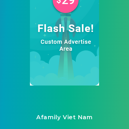
Afamily Viet Nam