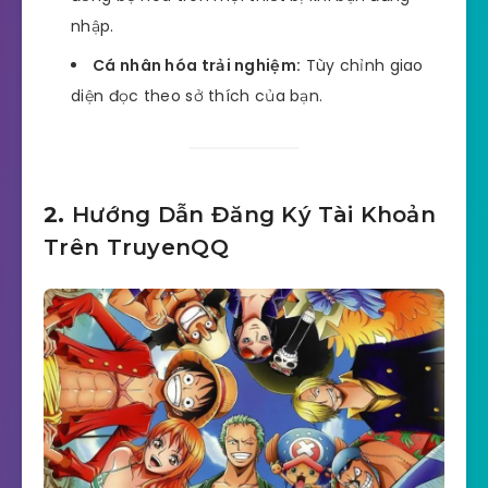
nhập.
Cá nhân hóa trải nghiệm:
Tùy chỉnh giao
diện đọc theo sở thích của bạn.
2.
Hướng Dẫn Đăng Ký Tài Khoản
Trên TruyenQQ