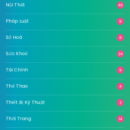
Nội Thất
46
Pháp Luật
8
Số Hoá
8
Sức Khoẻ
24
Tài Chính
9
Thể Thao
4
Thiết Bị Kỹ Thuật
2
Thời Trang
14