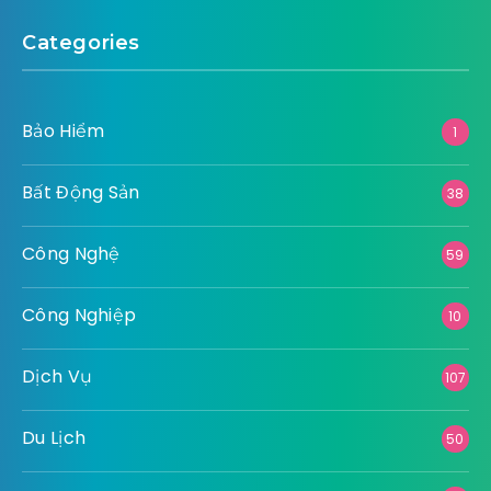
Categories
Bảo Hiểm
1
Bất Động Sản
38
Công Nghệ
59
Công Nghiệp
10
Dịch Vụ
107
Du Lịch
50