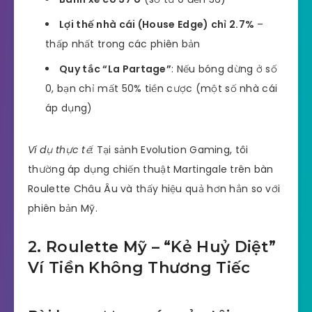
Lợi thế nhà cái (House Edge) chỉ 2.7%
–
thấp nhất trong các phiên bản
Quy tắc “La Partage”
: Nếu bóng dừng ở số
0, bạn chỉ mất 50% tiền cược (một số nhà cái
áp dụng)
Ví dụ thực tế:
Tại sảnh Evolution Gaming, tôi
thường áp dụng chiến thuật Martingale trên bàn
Roulette Châu Âu và thấy hiệu quả hơn hẳn so với
phiên bản Mỹ.
2. Roulette Mỹ – “Kẻ Huỷ Diệt”
Ví Tiền Không Thương Tiếc