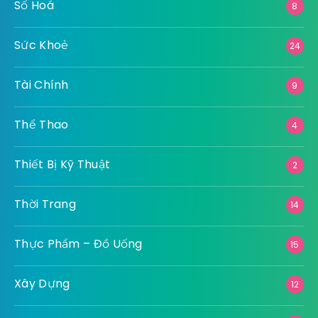
Số Hoá
8
Sức Khoẻ
24
Tài Chính
9
Thể Thao
4
Thiết Bị Kỹ Thuật
2
Thời Trang
14
Thực Phẩm – Đồ Uống
15
Xây Dựng
12