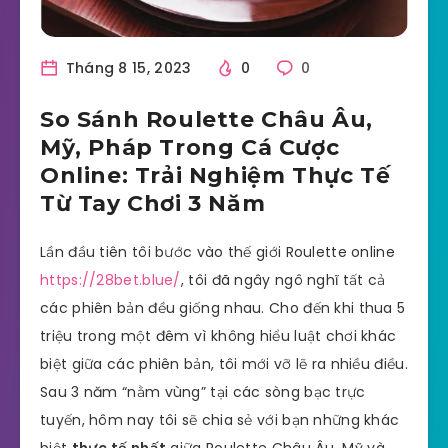
Tháng 8 15, 2023
0
0
So Sánh Roulette Châu Âu,
Mỹ, Pháp Trong Cá Cược
Online: Trải Nghiệm Thực Tế
Từ Tay Chơi 3 Năm
Lần đầu tiên tôi bước vào thế giới Roulette online
https://28bet.blue/
, tôi đã ngây ngô nghĩ tất cả
các phiên bản đều giống nhau. Cho đến khi thua 5
triệu trong một đêm vì không hiểu luật chơi khác
biệt giữa các phiên bản, tôi mới vỡ lẽ ra nhiều điều.
Sau 3 năm “nằm vùng” tại các sòng bạc trực
tuyến, hôm nay tôi sẽ chia sẻ với bạn những khác