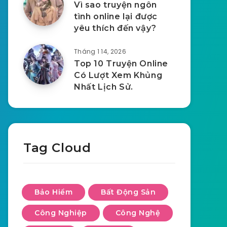
Vì sao truyện ngôn
tình online lại được
yêu thích đến vậy?
Tháng 1 14, 2026
Top 10 Truyện Online
Có Lượt Xem Khủng
Nhất Lịch Sử.
Tag Cloud
Bảo Hiểm
Bất Động Sản
Công Nghiệp
Công Nghệ