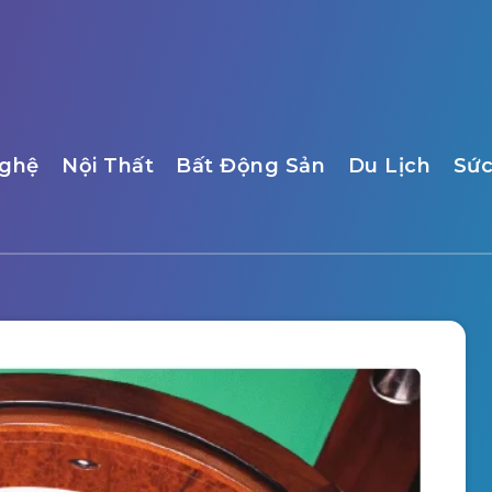
ghệ
Nội Thất
Bất Động Sản
Du Lịch
Sức