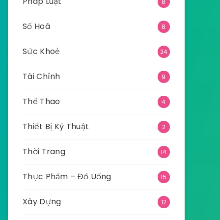
Pháp Luật
8
Số Hoá
8
Sức Khoẻ
24
Tài Chính
9
Thể Thao
4
Thiết Bị Kỹ Thuật
2
Thời Trang
14
Thực Phẩm – Đồ Uống
15
Xây Dựng
12