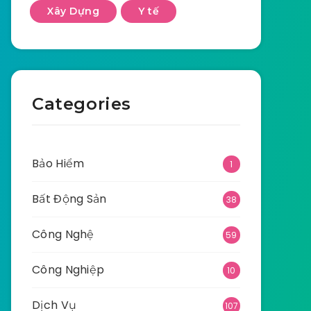
Xây Dựng
Y tế
Categories
Bảo Hiểm
1
Bất Động Sản
38
Công Nghệ
59
Công Nghiệp
10
Dịch Vụ
107