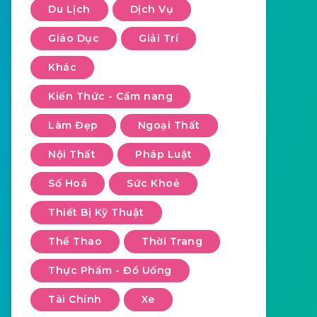
Du Lịch
Dịch Vụ
Giáo Dục
Giải Trí
Khác
Kiến Thức - Cẩm nang
Làm Đẹp
Ngoại Thất
Nội Thất
Pháp Luật
Số Hoá
Sức Khoẻ
Thiết Bị Kỹ Thuật
Thể Thao
Thời Trang
Thực Phẩm - Đồ Uống
Tài Chính
Xe