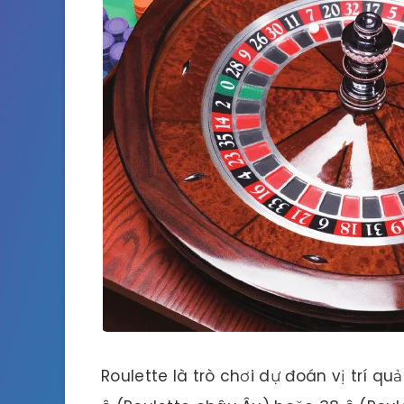
Roulette là trò chơi dự đoán vị trí q