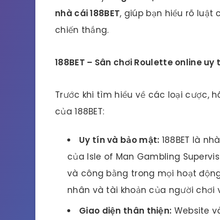
nhà cái 188BET
, giúp bạn hiểu rõ luậ
chiến thắng.
188BET – Sân chơi Roulette online uy 
Trước khi tìm hiểu về các loại cược,
của 188BET:
Uy tín và bảo mật:
188BET là nh
của Isle of Man Gambling Supervi
và công bằng trong mọi hoạt động
nhân và tài khoản của người chơi v
Giao diện thân thiện:
Website và