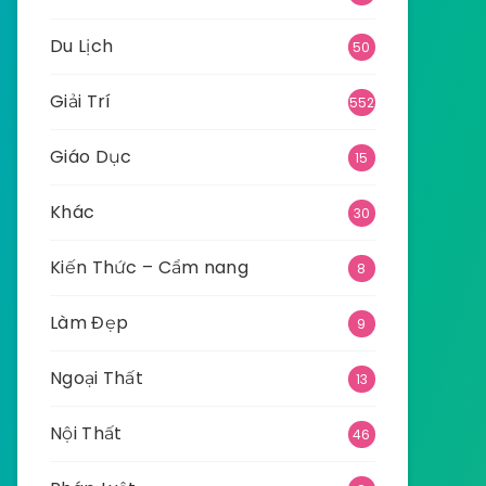
Du Lịch
50
Giải Trí
552
Giáo Dục
15
Khác
30
Kiến Thức – Cẩm nang
8
Làm Đẹp
9
Ngoại Thất
13
Nội Thất
46