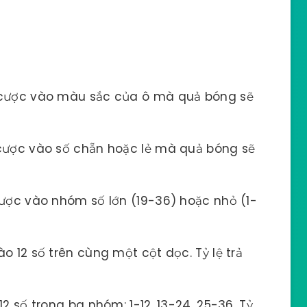
cược vào màu sắc của ô mà quả bóng sẽ
cược vào số chẵn hoặc lẻ mà quả bóng sẽ
ược vào nhóm số lớn (19-36) hoặc nhỏ (1-
o 12 số trên cùng một cột dọc. Tỷ lệ trả
2 số trong ba nhóm: 1-12, 13-24, 25-36. Tỷ