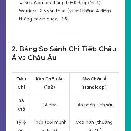
→ Nếu Warriors thắng 110-106, người đặt
Warriors -3.5 vẫn thua (vì chỉ thắng 4 điểm,
không cover được -3.5)
2. Bảng So Sánh Chi Tiết: Châu
Á vs Châu Âu
Tiêu
Kèo Châu Âu
Kèo Châu Á
Chí
(1X2)
(Handicap)
Độ
Dễ chơi
Cần phân tích sâu
khó
Tỷ lệ
Thấp (đội mạnh
Cao hơn (thường
ăn
~1.1-1.5)
1.8-2.0)