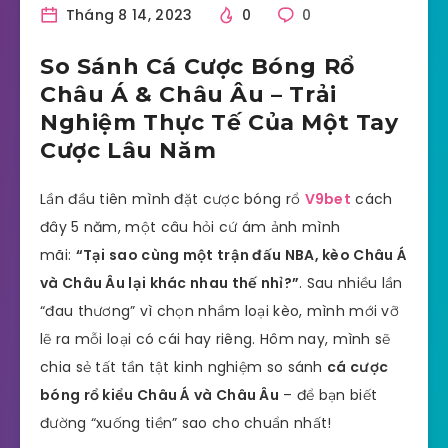
Tháng 8 14, 2023
0
0
So Sánh Cá Cược Bóng Rổ
Châu Á & Châu Âu – Trải
Nghiệm Thực Tế Của Một Tay
Cược Lâu Năm
Lần đầu tiên mình đặt cược bóng rổ
V9bet
cách
đây 5 năm, một câu hỏi cứ ám ảnh mình
mãi:
“Tại sao cùng một trận đấu NBA, kèo Châu Á
và Châu Âu lại khác nhau thế nhỉ?”
. Sau nhiều lần
“đau thương” vì chọn nhầm loại kèo, mình mới vỡ
lẽ ra mỗi loại có cái hay riêng. Hôm nay, mình sẽ
chia sẻ tất tần tật kinh nghiệm so sánh
cá cược
bóng rổ kiểu Châu Á và Châu Âu
– để bạn biết
đường “xuống tiền” sao cho chuẩn nhất!