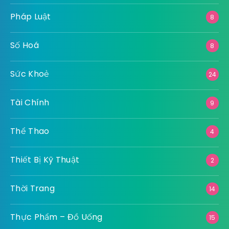
Pháp Luật
8
Số Hoá
8
Sức Khoẻ
24
Tài Chính
9
Thể Thao
4
Thiết Bị Kỹ Thuật
2
Thời Trang
14
Thực Phẩm – Đồ Uống
15