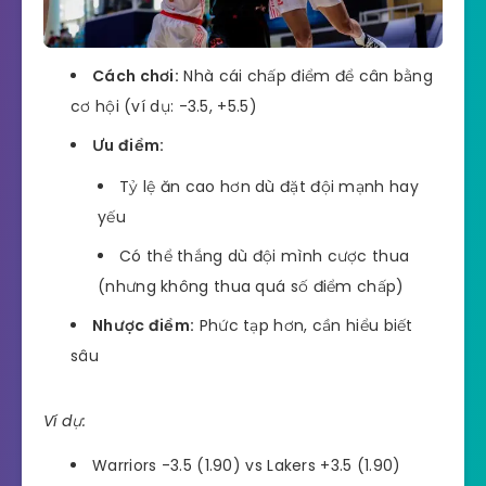
Cách chơi:
Nhà cái chấp điểm để cân bằng
cơ hội (ví dụ: -3.5, +5.5)
Ưu điểm:
Tỷ lệ ăn cao hơn dù đặt đội mạnh hay
yếu
Có thể thắng dù đội mình cược thua
(nhưng không thua quá số điểm chấp)
Nhược điểm:
Phức tạp hơn, cần hiểu biết
sâu
Ví dụ:
Warriors -3.5 (1.90) vs Lakers +3.5 (1.90)