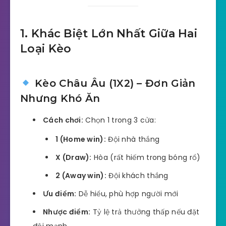
1. Khác Biệt Lớn Nhất Giữa Hai
Loại Kèo
Kèo Châu Âu (1X2) – Đơn Giản
Nhưng Khó Ăn
Cách chơi:
Chọn 1 trong 3 cửa:
1 (Home win):
Đội nhà thắng
X (Draw):
Hòa (rất hiếm trong bóng rổ)
2 (Away win):
Đội khách thắng
Ưu điểm:
Dễ hiểu, phù hợp người mới
Nhược điểm:
Tỷ lệ trả thưởng thấp nếu đặt