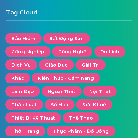
Tag Cloud
Bảo Hiểm
Bất Động Sản
Công Nghiệp
Công Nghệ
Du Lịch
Dịch Vụ
Giáo Dục
Giải Trí
Khác
Kiến Thức - Cẩm nang
Làm Đẹp
Ngoại Thất
Nội Thất
Pháp Luật
Số Hoá
Sức Khoẻ
Thiết Bị Kỹ Thuật
Thể Thao
Thời Trang
Thực Phẩm - Đồ Uống