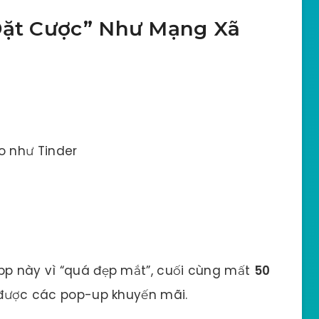
 Đặt Cược” Như Mạng Xã
o như Tinder
app này vì “quá đẹp mắt”, cuối cùng mất
50
 được các pop-up khuyến mãi.