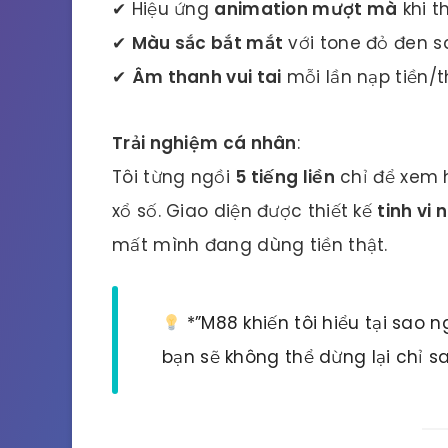
✔ Hiệu ứng
animation mượt mà
khi t
✔
Màu sắc bắt mắt
với tone đỏ đen s
✔
Âm thanh vui tai
mỗi lần nạp tiền/
Trải nghiệm cá nhân
:
Tôi từng ngồi
5 tiếng liền
chỉ để xem h
xổ số. Giao diện được thiết kế
tinh vi
mất mình đang dùng tiền thật.
*”M88 khiến tôi hiểu tại sao ng
bạn sẽ không thể dừng lại chỉ s