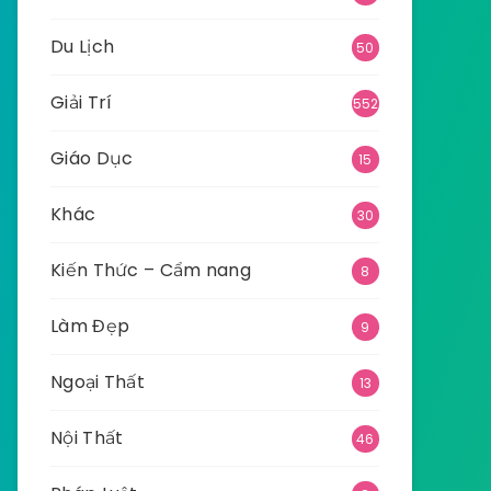
Du Lịch
50
Giải Trí
552
Giáo Dục
15
Khác
30
Kiến Thức – Cẩm nang
8
Làm Đẹp
9
Ngoại Thất
13
Nội Thất
46