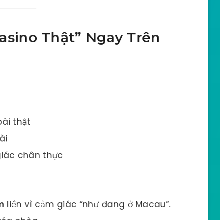
asino Thật” Ngay Trên
ài thật
ài
giác chân thực
m
liền vì cảm giác “như đang ở Macau”.