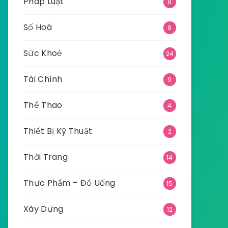
Pháp Luật
8
Số Hoá
8
Sức Khoẻ
24
Tài Chính
9
Thể Thao
4
Thiết Bị Kỹ Thuật
2
Thời Trang
14
Thực Phẩm – Đồ Uống
15
Xây Dựng
12