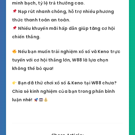
minh bạch, tỷ lệ trả thưởng cao.
Nạp rút nhanh chóng, hỗ trợ nhiều phương
thức thanh toán an toàn.
Nhiều khuyến mãi hấp dẫn giúp tăng cơ hội
chiến thắng.
Nếu bạn muốn trải nghiệm xổ số và Keno trực
tuyến với cơ hội thắng lớn, W88 là lựa chọn
không thể bỏ qua!
Bạn đã thử chơi xổ số & Keno tại W88 chưa?
Chia sẻ kinh nghiệm của bạn trong phần bình
luận nhé!