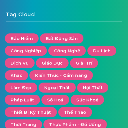
Tag Cloud
Bảo Hiểm
Bất Động Sản
Công Nghiệp
Công Nghệ
Du Lịch
Dịch Vụ
Giáo Dục
Giải Trí
Khác
Kiến Thức - Cẩm nang
Làm Đẹp
Ngoại Thất
Nội Thất
Pháp Luật
Số Hoá
Sức Khoẻ
Thiết Bị Kỹ Thuật
Thể Thao
Thời Trang
Thực Phẩm - Đồ Uống