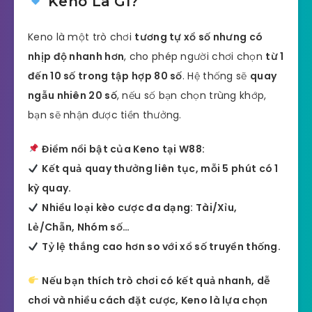
Keno Là Gì?
Keno là một trò chơi
tương tự xổ số nhưng có
nhịp độ nhanh hơn
, cho phép người chơi chọn
từ 1
đến 10 số trong tập hợp 80 số
. Hệ thống sẽ
quay
ngẫu nhiên 20 số
, nếu số bạn chọn trùng khớp,
bạn sẽ nhận được tiền thưởng.
Điểm nổi bật của Keno tại W88:
Kết quả quay thưởng liên tục, mỗi 5 phút có 1
kỳ quay.
Nhiều loại kèo cược đa dạng: Tài/Xỉu,
Lẻ/Chẵn, Nhóm số…
Tỷ lệ thắng cao hơn so với xổ số truyền thống.
Nếu bạn thích trò chơi có kết quả nhanh, dễ
chơi và nhiều cách đặt cược, Keno là lựa chọn