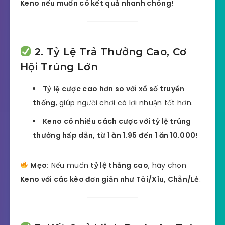
Keno nếu muốn có kết quả nhanh chóng!
2. Tỷ Lệ Trả Thưởng Cao, Cơ
Hội Trúng Lớn
Tỷ lệ cược cao hơn so với xổ số truyền
thống
, giúp người chơi có lợi nhuận tốt hơn.
Keno có nhiều cách cược với tỷ lệ trúng
thưởng hấp dẫn, từ 1 ăn 1.95 đến 1 ăn 10.000!
Mẹo:
Nếu muốn
tỷ lệ thắng cao
, hãy chọn
Keno với các kèo đơn giản như Tài/Xỉu, Chẵn/Lẻ
.