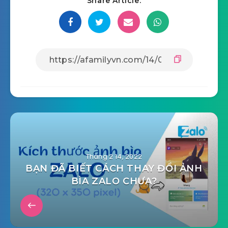
Share Article:
Tháng 2 14, 2022
BẠN ĐÃ BIẾT CÁCH THAY ĐỔI ẢNH
BÌA ZALO CHƯA?