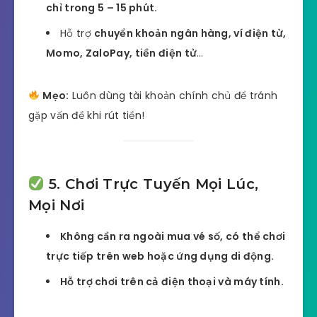
chỉ trong 5 – 15 phút.
Hỗ trợ
chuyển khoản ngân hàng, ví điện tử,
Momo, ZaloPay, tiền điện tử
…
Mẹo:
Luôn dùng tài khoản chính chủ để tránh
gặp vấn đề khi rút tiền!
5. Chơi Trực Tuyến Mọi Lúc,
Mọi Nơi
Không cần ra ngoài mua vé số, có thể chơi
trực tiếp trên web hoặc ứng dụng di động.
Hỗ trợ chơi trên cả điện thoại và máy tính.