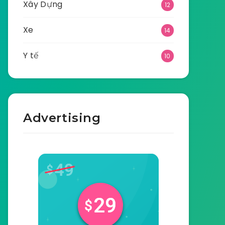
Xây Dựng
12
Xe
14
Y tế
10
Advertising