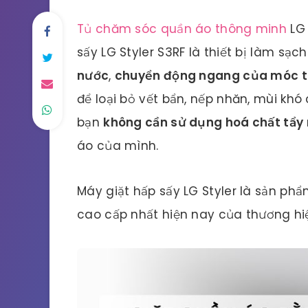
Tủ chăm sóc quần áo thông minh
LG 
sấy LG Styler S3RF là thiết bị làm s
nước
,
chuyển động ngang của móc t
để loại bỏ vết bẩn, nếp nhăn, mùi khó
bạn
không cần sử dụng hoá chất tẩy
áo của mình.
Máy giặt hấp sấy LG Styler là sản p
cao cấp nhất hiện nay của thương hi