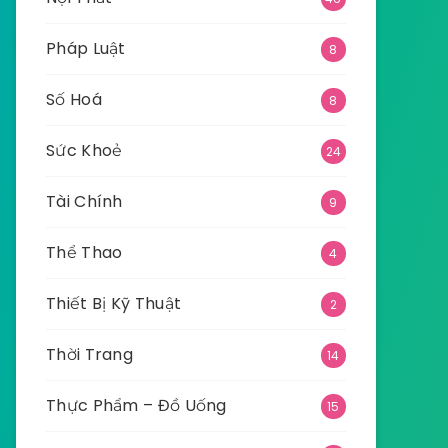
Pháp Luật
8
Số Hoá
8
Sức Khoẻ
24
Tài Chính
9
Thể Thao
4
Thiết Bị Kỹ Thuật
2
Thời Trang
14
Thực Phẩm – Đồ Uống
15