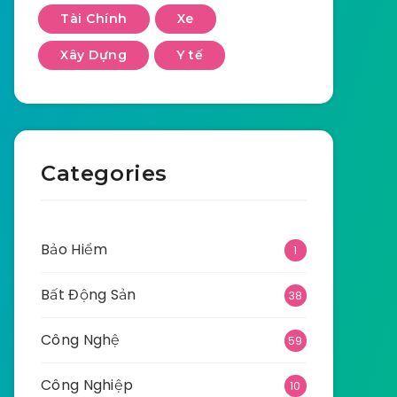
Tài Chính
Xe
Xây Dựng
Y tế
Categories
Bảo Hiểm
1
Bất Động Sản
38
Công Nghệ
59
Công Nghiệp
10