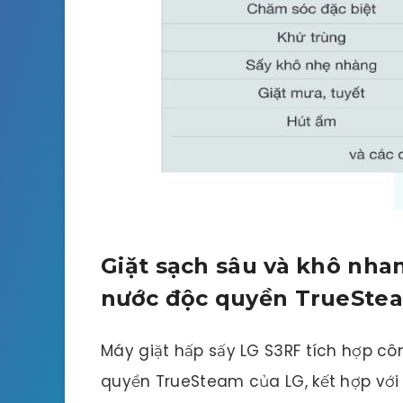
Giặt sạch sâu và khô nha
nước độc quyền TrueSte
Máy giặt hấp sấy LG S3RF tích hợp c
quyền TrueSteam của LG, kết hợp vớ