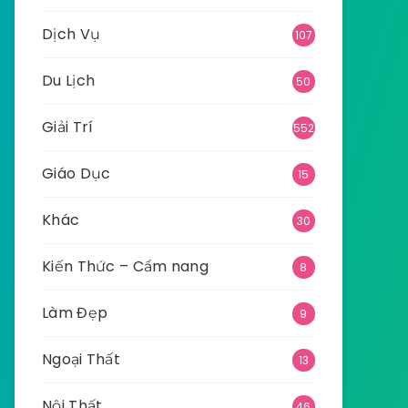
Dịch Vụ
107
Du Lịch
50
Giải Trí
552
Giáo Dục
15
Khác
30
Kiến Thức – Cẩm nang
8
Làm Đẹp
9
Ngoại Thất
13
Nội Thất
46