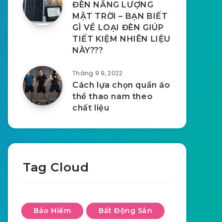
ĐÈN NĂNG LƯỢNG
MẶT TRỜI – BẠN BIẾT
GÌ VỀ LOẠI ĐÈN GIÚP
TIẾT KIỆM NHIÊN LIỆU
NÀY???
Tháng 9 9, 2022
Cách lựa chọn quần áo
thể thao nam theo
chất liệu
Tag Cloud
Bảo Hiểm
Bất Động Sản