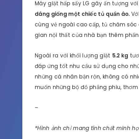
Máy giặt hấp sấy LG gây ấn tượng vớ
dáng giống một chiếc tủ quần áo.
Vớ
cùng vẻ ngoài cao cấp, tủ chăm sóc 
gian nội thất của nhà bạn thêm phần 
Ngoài ra với khối lượng giặt
5.2 kg
tươ
đáp ứng tốt nhu cầu sử dụng cho nhữ
những cá nhân bận rộn, không có nhiề
muốn những bộ đồ phẳng phiu, thơm
–
*Hình ảnh chỉ mang tính chất minh h