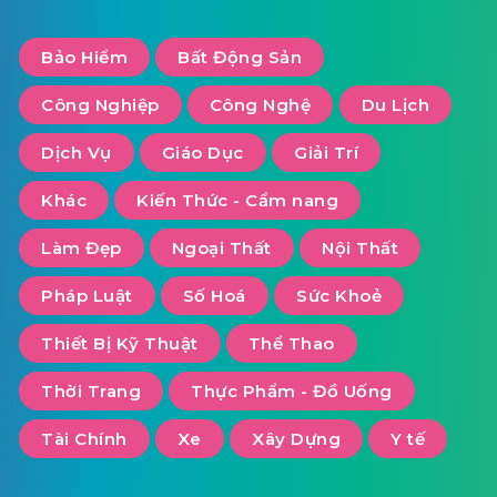
Bảo Hiểm
Bất Động Sản
Công Nghiệp
Công Nghệ
Du Lịch
Dịch Vụ
Giáo Dục
Giải Trí
Khác
Kiến Thức - Cẩm nang
Làm Đẹp
Ngoại Thất
Nội Thất
Pháp Luật
Số Hoá
Sức Khoẻ
Thiết Bị Kỹ Thuật
Thể Thao
Thời Trang
Thực Phẩm - Đồ Uống
Tài Chính
Xe
Xây Dựng
Y tế