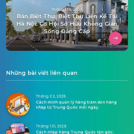
Tháng 1 13, 2025
Bán Biệt Thự, Biệt Thự Liền Kề Tại
Hà Nội: Cơ Hội Sở Hữu Không Gian
Sống Đẳng Cấp
Những bài viết liên quan
Tháng 2 2, 2026
Cách mình quản lý hàng trăm đơn hàng
nhập từ Trung Quốc mỗi ngày.
Tháng 1 31, 2026
Cách nhập hàng Trung Quốc tận gốc: