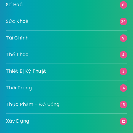
Số Hoá
8
Sức Khoẻ
24
Tài Chính
9
Thể Thao
4
Thiết Bị Kỹ Thuật
2
Thời Trang
14
Thực Phẩm – Đồ Uống
15
Xây Dựng
12