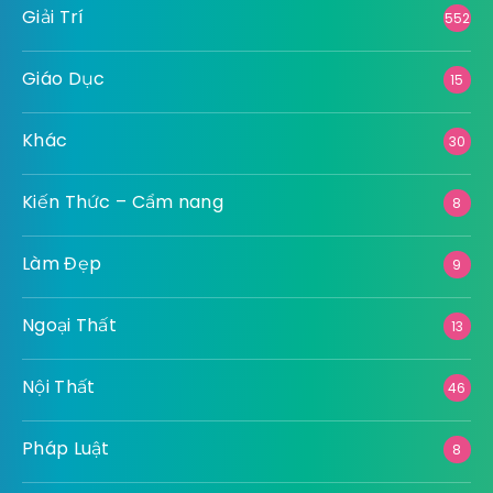
Giải Trí
552
Giáo Dục
15
Khác
30
Kiến Thức – Cẩm nang
8
Làm Đẹp
9
Ngoại Thất
13
Nội Thất
46
Pháp Luật
8