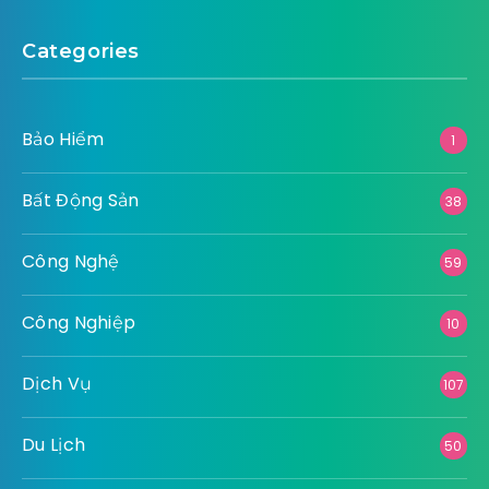
Categories
Bảo Hiểm
1
Bất Động Sản
38
Công Nghệ
59
Công Nghiệp
10
Dịch Vụ
107
Du Lịch
50