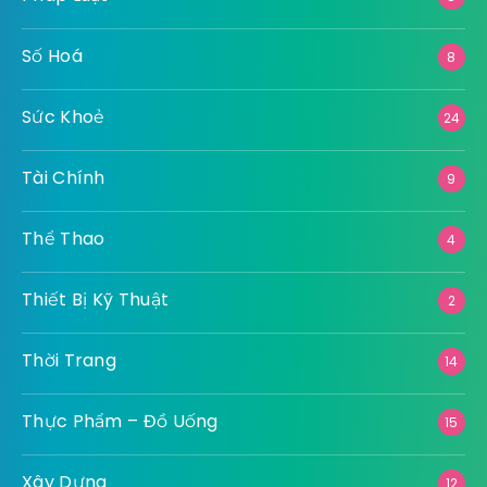
Số Hoá
8
Sức Khoẻ
24
Tài Chính
9
Thể Thao
4
Thiết Bị Kỹ Thuật
2
Thời Trang
14
Thực Phẩm – Đồ Uống
15
Xây Dựng
12