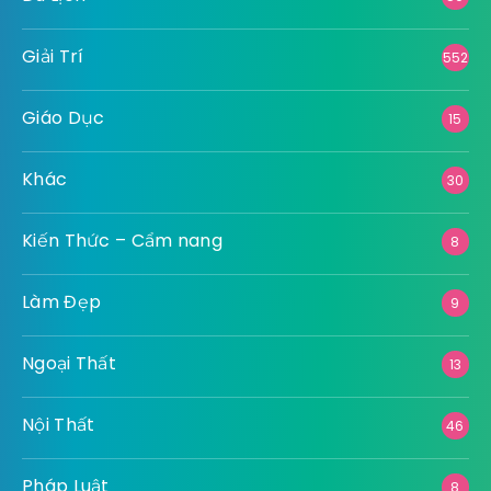
Giải Trí
552
Giáo Dục
15
Khác
30
Kiến Thức – Cẩm nang
8
Làm Đẹp
9
Ngoại Thất
13
Nội Thất
46
Pháp Luật
8