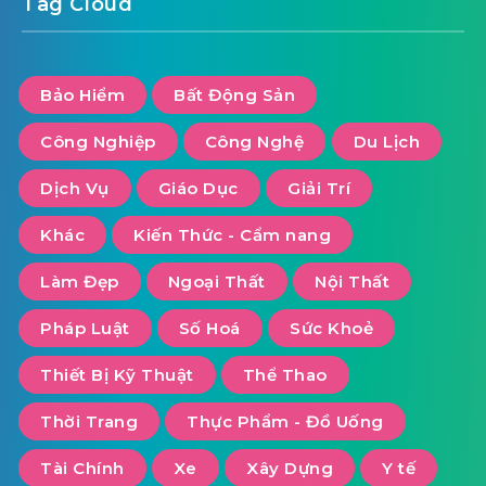
Tag Cloud
Bảo Hiểm
Bất Động Sản
Công Nghiệp
Công Nghệ
Du Lịch
Dịch Vụ
Giáo Dục
Giải Trí
Khác
Kiến Thức - Cẩm nang
Làm Đẹp
Ngoại Thất
Nội Thất
Pháp Luật
Số Hoá
Sức Khoẻ
Thiết Bị Kỹ Thuật
Thể Thao
Thời Trang
Thực Phẩm - Đồ Uống
Tài Chính
Xe
Xây Dựng
Y tế