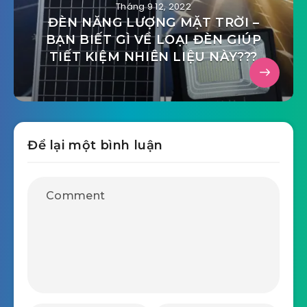
Tháng 9 12, 2022
ĐÈN NĂNG LƯỢNG MẶT TRỜI –
BẠN BIẾT GÌ VỀ LOẠI ĐÈN GIÚP
TIẾT KIỆM NHIÊN LIỆU NÀY???
Để lại một bình luận