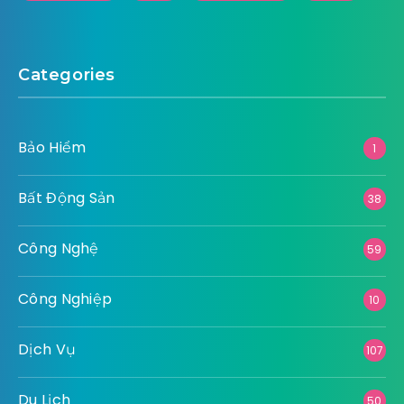
Categories
Bảo Hiểm
1
Bất Động Sản
38
Công Nghệ
59
Công Nghiệp
10
Dịch Vụ
107
Du Lịch
50