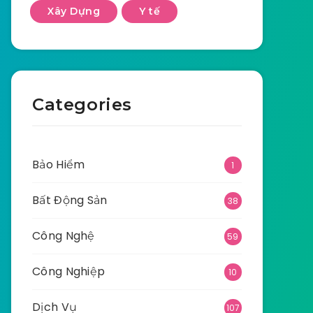
Xây Dựng
Y tế
Categories
Bảo Hiểm
1
Bất Động Sản
38
Công Nghệ
59
Công Nghiệp
10
Dịch Vụ
107