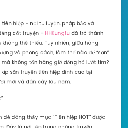
 tiên hiệp – nơi tu luyện, pháp bảo và
tảng cốt truyện –
HHKungfu
đã trở thành
không thể thiếu. Tuy nhiên, giữa hàng
t lượng và phong cách, làm thế nào để “săn”
t mà không tốn hàng giờ đồng hồ lướt tìm?
 kíp săn truyện tiên hiệp đỉnh cao tại
ời mới và dân cày lâu năm.
t”
ạn dễ dàng thấy mục “Tiên hiệp HOT” được
. Đây là nơi tập trung những truyện: