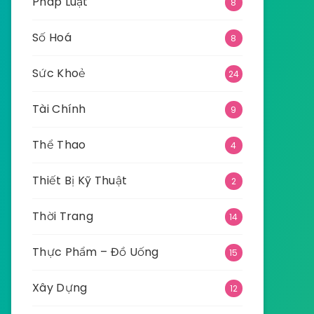
Pháp Luật
8
Số Hoá
8
Sức Khoẻ
24
Tài Chính
9
Thể Thao
4
Thiết Bị Kỹ Thuật
2
Thời Trang
14
Thực Phẩm – Đồ Uống
15
Xây Dựng
12