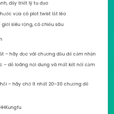
h, đầy triết lý tu đạo
hước vừa có plot twist lắt léo
giới siêu rộng, có chiều sâu
ện
mắt – hãy đọc vài chương đầu để cảm nhận
c – dễ loãng nội dung và mất kết nối cảm
hồi – hãy chờ ít nhất 20–30 chương để
 HHKungfu