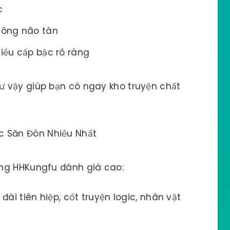
c
không não tàn
hiều cấp bậc rõ ràng
 vậy giúp bạn có ngay kho truyện chất
c Săn Đón Nhiều Nhất
ồng HHKungfu đánh giá cao:
đài tiên hiệp, cốt truyện logic, nhân vật