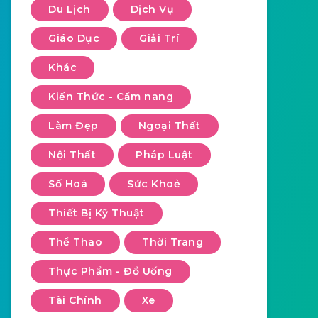
Du Lịch
Dịch Vụ
Giáo Dục
Giải Trí
Khác
Kiến Thức - Cẩm nang
Làm Đẹp
Ngoại Thất
Nội Thất
Pháp Luật
Số Hoá
Sức Khoẻ
Thiết Bị Kỹ Thuật
Thể Thao
Thời Trang
Thực Phẩm - Đồ Uống
Tài Chính
Xe