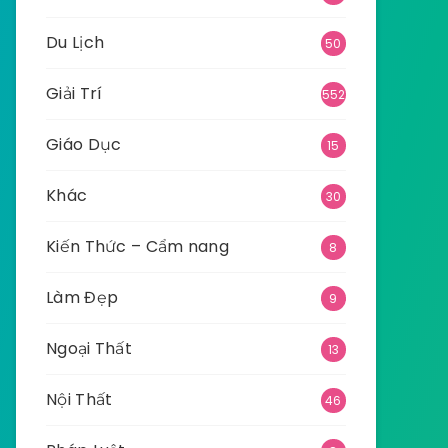
Du Lịch
50
Giải Trí
552
Giáo Dục
15
Khác
30
Kiến Thức – Cẩm nang
8
Làm Đẹp
9
Ngoại Thất
13
Nội Thất
46