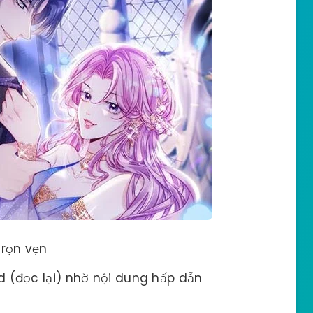
trọn vẹn
d (đọc lại) nhờ nội dung hấp dẫn