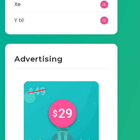
Xe
14
Y tế
10
Advertising