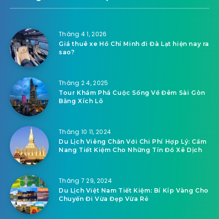
Tháng 4 1, 2026
Giá thuê xe Hồ Chí Minh đi Đà Lạt hiện nay ra
sao?
Tháng 2 4, 2025
Tour Khám Phá Cuộc Sống Về Đêm Sài Gòn
Bằng Xích Lô
Tháng 10 11, 2024
Du Lịch Viêng Chăn Với Chi Phí Hợp Lý: Cẩm
Nang Tiết Kiệm Cho Những Tín Đồ Xê Dịch
Tháng 7 29, 2024
Du Lịch Việt Nam Tiết Kiệm: Bí Kíp Vàng Cho
Chuyến Đi Vừa Đẹp Vừa Rẻ