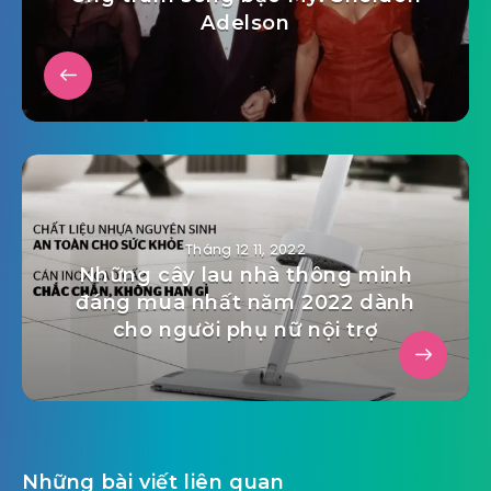
Adelson
Tháng 12 11, 2022
Những cây lau nhà thông minh
đáng mua nhất năm 2022 dành
cho người phụ nữ nội trợ
Những bài viết liên quan