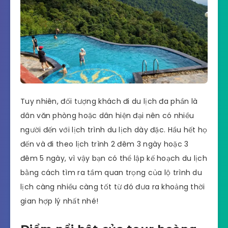
Tuy nhiên, đối tượng khách đi du lịch đa phần là
dân văn phòng hoặc dân hiện đại nên có nhiều
người đến với lịch trình du lịch dày đặc. Hầu hết họ
đến và đi theo lịch trình 2 đêm 3 ngày hoặc 3
đêm 5 ngày, vì vậy bạn có thể lập kế hoạch du lịch
bằng cách tìm ra tầm quan trọng của lộ trình du
lịch càng nhiều càng tốt từ đó đưa ra khoảng thời
gian hợp lý nhất nhé!