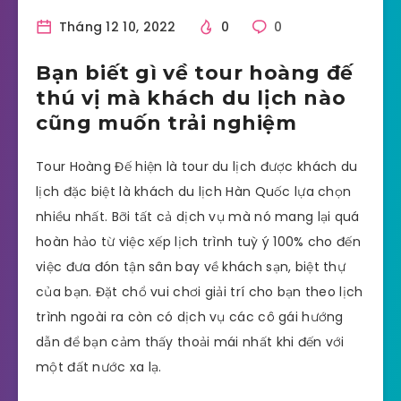
Tháng 12 10, 2022
0
0
Bạn biết gì về tour hoàng đế
thú vị mà khách du lịch nào
cũng muốn trải nghiệm
Tour Hoàng Đế hiện là tour du lịch được khách du
lịch đặc biệt là khách du lịch Hàn Quốc lựa chọn
nhiều nhất. Bỡi tất cả dịch vụ mà nó mang lại quá
hoàn hảo từ việc xếp lịch trình tuỳ ý 100% cho đến
việc đưa đón tận sân bay về khách sạn, biệt thự
của bạn. Đặt chổ vui chơi giải trí cho bạn theo lịch
trình ngoài ra còn có dịch vụ các cô gái hướng
dẫn để bạn cảm thấy thoải mái nhất khi đến với
một đất nước xa lạ.