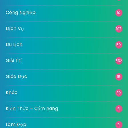
Công Nghiệp
10
Dịch Vụ
107
Du Lịch
50
Giải Trí
552
Giáo Dục
15
Khác
30
Kiến Thức – Cẩm nang
8
Làm Đẹp
9