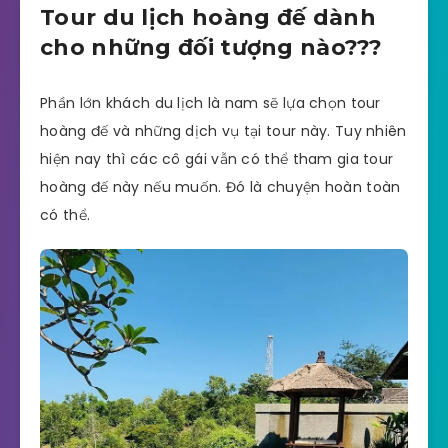
Tour du lịch hoàng đế dành
cho những đối tượng nào???
Phần lớn khách du lịch là nam sẽ lựa chọn tour
hoàng đế và những dịch vụ tại tour này. Tuy nhiên
hiện nay thì các cô gái vẫn có thể tham gia tour
hoàng đế này nếu muốn. Đó là chuyện hoàn toàn
có thể.