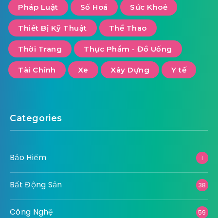
Pháp Luật
Số Hoá
Sức Khoẻ
Thiết Bị Kỹ Thuật
Thể Thao
Thời Trang
Thực Phẩm - Đồ Uống
Tài Chính
Xe
Xây Dựng
Y tế
Categories
Bảo Hiểm
1
Bất Động Sản
38
Công Nghệ
59