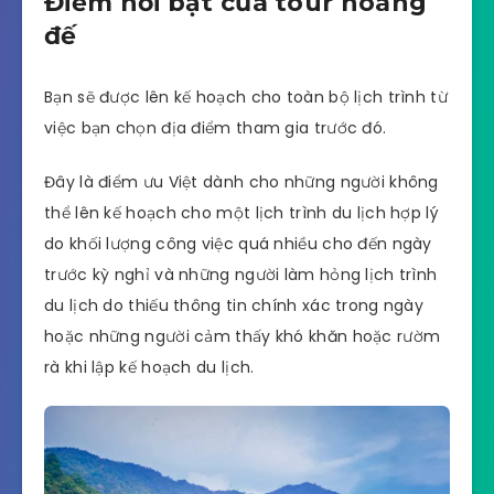
Điểm nổi bật của tour hoàng
đế
Bạn sẽ được lên kế hoạch cho toàn bộ lịch trình từ
việc bạn chọn địa điểm tham gia trước đó.
Đây là điểm ưu Việt dành cho những người không
thể lên kế hoạch cho một lịch trình du lịch hợp lý
do khối lượng công việc quá nhiều cho đến ngày
trước kỳ nghỉ và những người làm hỏng lịch trình
du lịch do thiếu thông tin chính xác trong ngày
hoặc những người cảm thấy khó khăn hoặc rườm
rà khi lập kế hoạch du lịch.