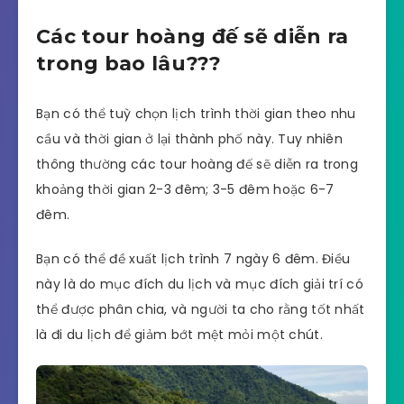
Các tour hoàng đế sẽ diễn ra
trong bao lâu???
Bạn có thể tuỳ chọn lịch trình thời gian theo nhu
cầu và thời gian ở lại thành phố này. Tuy nhiên
thông thường các tour hoàng đế sẽ diễn ra trong
khoảng thời gian 2-3 đêm; 3-5 đêm hoặc 6-7
đêm.
Bạn có thể đề xuất lịch trình 7 ngày 6 đêm. Điều
này là do mục đích du lịch và mục đích giải trí có
thể được phân chia, và người ta cho rằng tốt nhất
là đi du lịch để giảm bớt mệt mỏi một chút.