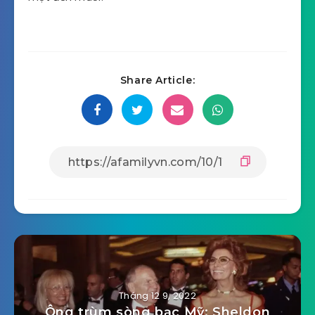
Share Article:
Tháng 12 9, 2022
Ông trùm sòng bạc Mỹ: Sheldon