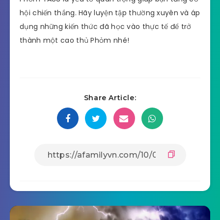
hội chiến thắng. Hãy luyện tập thường xuyên và áp
dụng những kiến thức đã học vào thực tế để trở
thành một cao thủ Phỏm nhé!
Share Article: