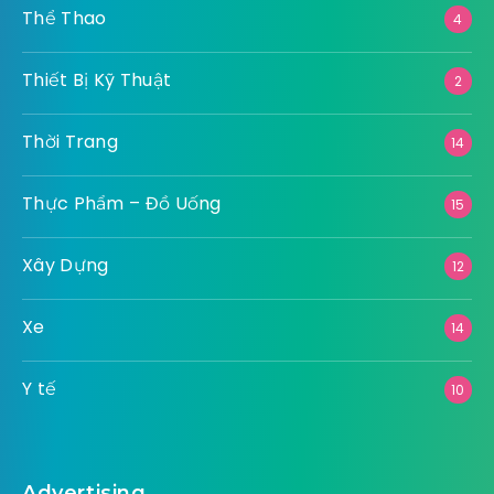
Thể Thao
4
Thiết Bị Kỹ Thuật
2
Thời Trang
14
Thực Phẩm – Đồ Uống
15
Xây Dựng
12
Xe
14
Y tế
10
Advertising