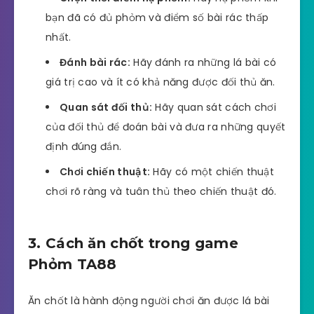
bạn đã có đủ phỏm và điểm số bài rác thấp
nhất.
Đánh bài rác:
Hãy đánh ra những lá bài có
giá trị cao và ít có khả năng được đối thủ ăn.
Quan sát đối thủ:
Hãy quan sát cách chơi
của đối thủ để đoán bài và đưa ra những quyết
định đúng đắn.
Chơi chiến thuật:
Hãy có một chiến thuật
chơi rõ ràng và tuân thủ theo chiến thuật đó.
3. Cách ăn chốt trong game
Phỏm TA88
Ăn chốt là hành động người chơi ăn được lá bài