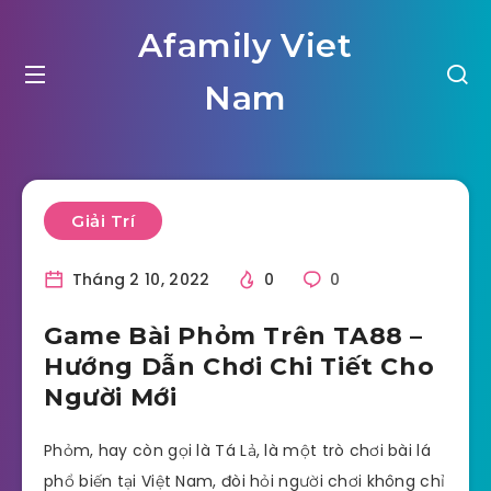
Afamily Viet
Nam
Giải Trí
Tháng 2 10, 2022
0
0
Game Bài Phỏm Trên TA88 –
Hướng Dẫn Chơi Chi Tiết Cho
Người Mới
Phỏm, hay còn gọi là Tá Lả, là một trò chơi bài lá
phổ biến tại Việt Nam, đòi hỏi người chơi không chỉ