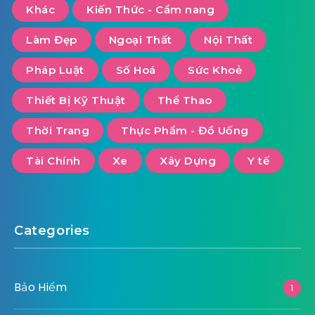
Khác
Kiến Thức - Cẩm nang
Làm Đẹp
Ngoại Thất
Nội Thất
Pháp Luật
Số Hoá
Sức Khoẻ
Thiết Bị Kỹ Thuật
Thể Thao
Thời Trang
Thực Phẩm - Đồ Uống
Tài Chính
Xe
Xây Dựng
Y tế
Categories
Bảo Hiểm
1