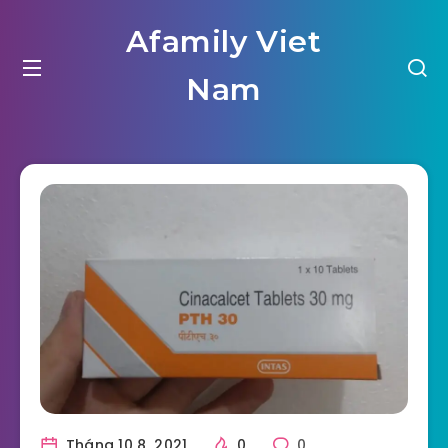
Afamily Viet
Nam
Tháng 10 8, 2021
0
0