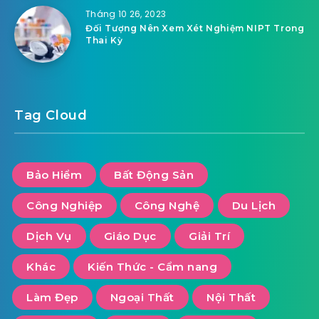
Tháng 10 26, 2023
Đối Tượng Nên Xem Xét Nghiệm NIPT Trong
Thai Kỳ
Tag Cloud
Bảo Hiểm
Bất Động Sản
Công Nghiệp
Công Nghệ
Du Lịch
Dịch Vụ
Giáo Dục
Giải Trí
Khác
Kiến Thức - Cẩm nang
Làm Đẹp
Ngoại Thất
Nội Thất