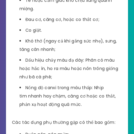
Tê hoặc cảm giác khó chịu xung quanh
miệng.
Đau cơ, căng cơ, hoặc co thắt cơ;
Co giật.
Khó thở (ngay cả khi gắng sức nhẹ), sưng,
tăng cân nhanh;
Dấu hiệu chảy máu dạ dày: Phân có máu
hoặc hắc ín, ho ra máu hoặc nôn trông giống
như bã cà phê;
Nồng độ canxi trong máu thấp: Nhịp
tim nhanh hay chậm, căng cơ hoặc co thắt,
phản xạ hoạt động quá mức.
Các tác dụng phụ thường gặp có thể bao gồm: