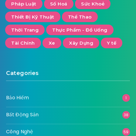
Pháp Luật
Số Hoá
Sức Khoẻ
Thiết Bị Kỹ Thuật
Thể Thao
Thời Trang
Thực Phẩm - Đồ Uống
Tài Chính
Xe
Xây Dựng
Y tế
Categories
Bảo Hiểm
1
Bất Động Sản
38
Công Nghệ
59