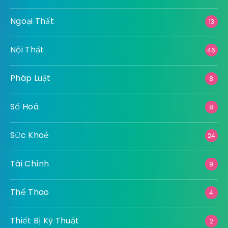
Ngoại Thất
13
Nội Thất
46
Pháp Luật
8
Số Hoá
8
Sức Khoẻ
24
Tài Chính
9
Thể Thao
4
Thiết Bị Kỹ Thuật
2