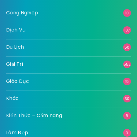
Công Nghiệp
10
Dịch Vụ
107
Du Lịch
50
Giải Trí
552
Giáo Dục
15
Khác
30
Kiến Thức – Cẩm nang
8
Làm Đẹp
9