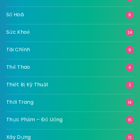
Số Hoá
8
Sức Khoẻ
24
Tài Chính
9
Thể Thao
4
Thiết Bị Kỹ Thuật
2
Thời Trang
14
Thực Phẩm – Đồ Uống
15
Xây Dựng
12