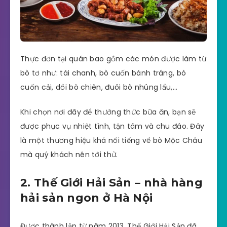
Thực đơn tại quán bao gồm các món được làm từ
bò tơ như: tái chanh, bò cuốn bánh tráng, bò
cuốn cải, dồi bò chiên, đuôi bò nhúng lẩu,…
Khi chọn nơi đây để thưởng thức bữa ăn, bạn sẽ
được phục vụ nhiệt tình, tận tâm và chu đáo. Đây
là một thương hiệu khá nổi tiếng về bò Mộc Châu
mà quý khách nên tới thử.
2. Thế Giới Hải Sản – nhà hàng
hải sản ngon ở Hà Nội
Được thành lập từ năm 2013, Thế Giới Hải Sản đã