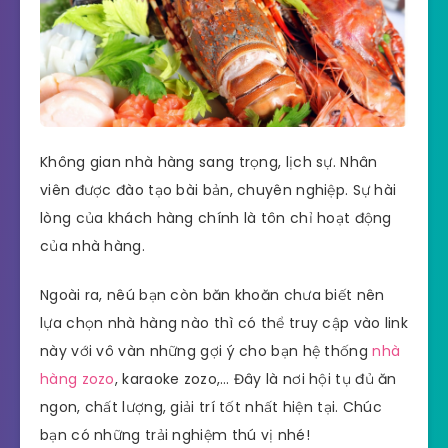
Không gian nhà hàng sang trọng, lịch sự. Nhân
viên được đào tạo bài bản, chuyên nghiệp. Sự hài
lòng của khách hàng chính là tôn chỉ hoạt động
của nhà hàng.
Ngoài ra, nêú bạn còn băn khoăn chưa biết nên
lựa chọn nhà hàng nào thì có thể truy cập vào link
này với vô vàn những gợi ý cho bạn hệ thống
nhà
hàng zozo
, karaoke zozo,… Đây là nơi hội tụ đủ ăn
ngon, chất lượng, giải trí tốt nhất hiện tại. Chúc
bạn có những trải nghiệm thú vị nhé!