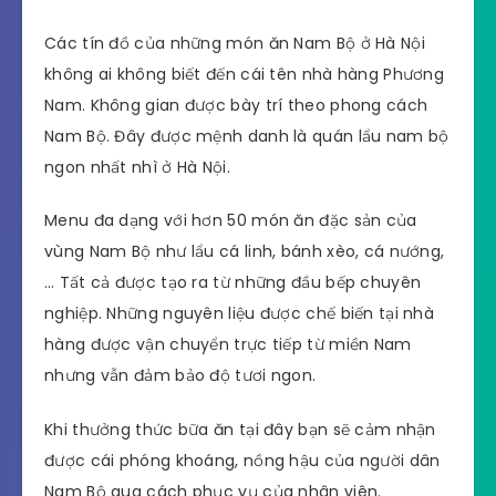
Các tín đồ của những món ăn Nam Bộ ở Hà Nội
không ai không biết đến cái tên nhà hàng Phương
Nam. Không gian được bày trí theo phong cách
Nam Bộ. Đây được mệnh danh là quán lẩu nam bộ
ngon nhất nhì ở Hà Nội.
Menu đa dạng với hơn 50 món ăn đặc sản của
vùng Nam Bộ như lẩu cá linh, bánh xèo, cá nướng,
… Tất cả được tạo ra từ những đầu bếp chuyên
nghiệp. Những nguyên liệu được chế biến tại nhà
hàng được vận chuyển trực tiếp từ miền Nam
nhưng vẫn đảm bảo độ tươi ngon.
Khi thưởng thức bữa ăn tại đây bạn sẽ cảm nhận
được cái phóng khoáng, nồng hậu của người dân
Nam Bộ qua cách phục vụ của nhân viên.