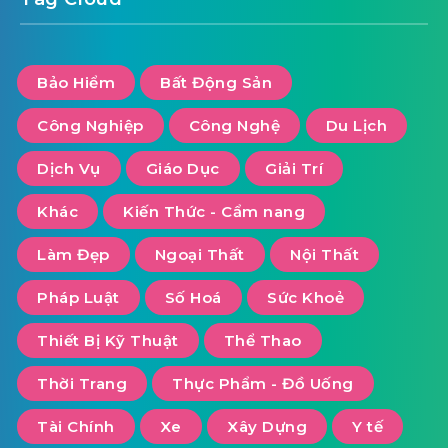
Bảo Hiểm
Bất Động Sản
Công Nghiệp
Công Nghệ
Du Lịch
Dịch Vụ
Giáo Dục
Giải Trí
Khác
Kiến Thức - Cẩm nang
Làm Đẹp
Ngoại Thất
Nội Thất
Pháp Luật
Số Hoá
Sức Khoẻ
Thiết Bị Kỹ Thuật
Thể Thao
Thời Trang
Thực Phẩm - Đồ Uống
Tài Chính
Xe
Xây Dựng
Y tế