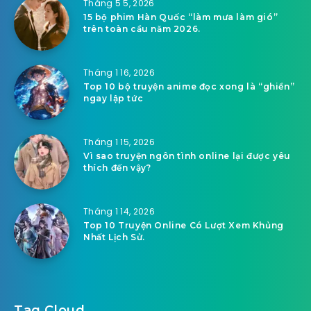
Tháng 5 5, 2026
15 bộ phim Hàn Quốc “làm mưa làm gió”
trên toàn cầu năm 2026.
Tháng 1 16, 2026
Top 10 bộ truyện anime đọc xong là “ghiền”
ngay lập tức
Tháng 1 15, 2026
Vì sao truyện ngôn tình online lại được yêu
thích đến vậy?
Tháng 1 14, 2026
Top 10 Truyện Online Có Lượt Xem Khủng
Nhất Lịch Sử.
Tag Cloud