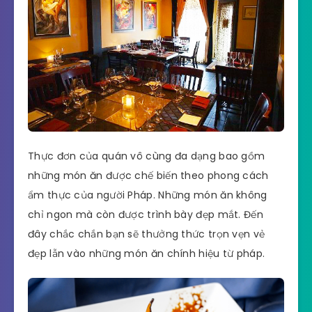
Thực đơn của quán vô cùng đa dạng bao gồm
những món ăn được chế biến theo phong cách
ẩm thực của người Pháp. Những món ăn không
chỉ ngon mà còn được trình bày đẹp mắt. Đến
đây chắc chắn bạn sẽ thưởng thức trọn vẹn vẻ
đẹp lẫn vào những món ăn chính hiệu từ pháp.