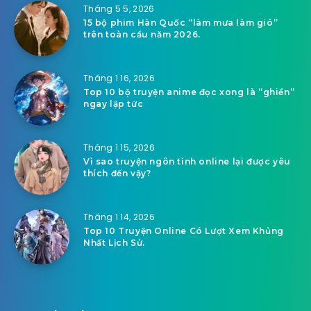
Tháng 5 5, 2026
15 bộ phim Hàn Quốc “làm mưa làm gió”
trên toàn cầu năm 2026.
Tháng 1 16, 2026
Top 10 bộ truyện anime đọc xong là “ghiền”
ngay lập tức
Tháng 1 15, 2026
Vì sao truyện ngôn tình online lại được yêu
thích đến vậy?
Tháng 1 14, 2026
Top 10 Truyện Online Có Lượt Xem Khủng
Nhất Lịch Sử.