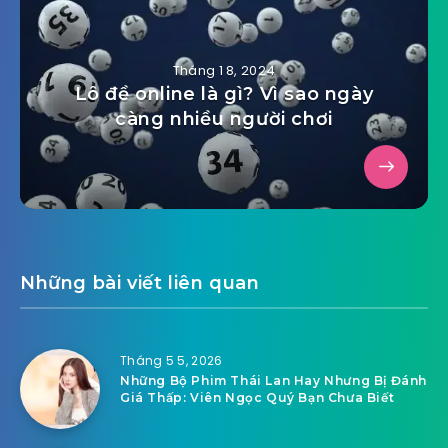
Tháng 1 8, 2024
Lô đề online là gì? Vì sao ngày
càng nhiều người chơi
Những bài viết liên quan
Tháng 5 5, 2026
Những Bộ Phim Thái Lan Hay Nhưng Bị Đánh
Giá Thấp: Viên Ngọc Quý Bạn Chưa Biết