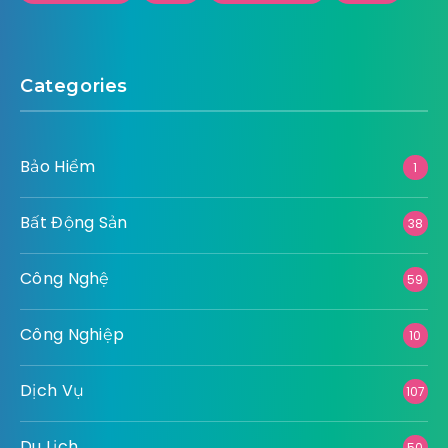
Categories
Bảo Hiểm
1
Bất Động Sản
38
Công Nghệ
59
Công Nghiệp
10
Dịch Vụ
107
Du Lịch
50