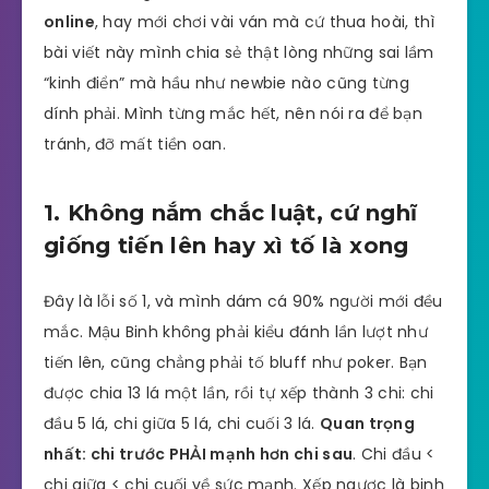
online
, hay mới chơi vài ván mà cứ thua hoài, thì
bài viết này mình chia sẻ thật lòng những sai lầm
“kinh điển” mà hầu như newbie nào cũng từng
dính phải. Mình từng mắc hết, nên nói ra để bạn
tránh, đỡ mất tiền oan.
1. Không nắm chắc luật, cứ nghĩ
giống tiến lên hay xì tố là xong
Đây là lỗi số 1, và mình dám cá 90% người mới đều
mắc. Mậu Binh không phải kiểu đánh lần lượt như
tiến lên, cũng chẳng phải tố bluff như poker. Bạn
được chia 13 lá một lần, rồi tự xếp thành 3 chi: chi
đầu 5 lá, chi giữa 5 lá, chi cuối 3 lá.
Quan trọng
nhất: chi trước PHẢI mạnh hơn chi sau
. Chi đầu <
chi giữa < chi cuối về sức mạnh. Xếp ngược là binh