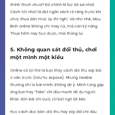
thình thịch chưa? Đó chính là lúc dễ sai nhất.
Cách tốt nhất là đặt ngân sách rõ ràng trước khi
chơi, thua đến mức ấy thì nghỉ. Và nhớ nhé, Mậu
Binh online không chỉ may rủi, mà còn kỹ năng.
Thua hôm nay học được, mai thắng lại.
5. Không quan sát đối thủ, chơi
một mình một kiểu
Online có lợi thế là bạn thấy cách đối thủ xếp bài
ở ván trước (nếu họ expose). Nhưng newbie
thường chỉ lo bài mình, không để ý. Mình từng gặp
ông bạn hay “fake” chi đầu mạnh để dụ người
khác dồn bài chi cuối, rồi bất ngờ lật kèo.
Học cách đọc bàn: đối thủ hay xếp đôi chi đầu