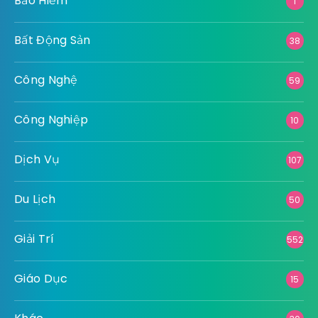
Bảo Hiểm
1
Bất Động Sản
38
Công Nghệ
59
Công Nghiệp
10
Dịch Vụ
107
Du Lịch
50
Giải Trí
552
Giáo Dục
15