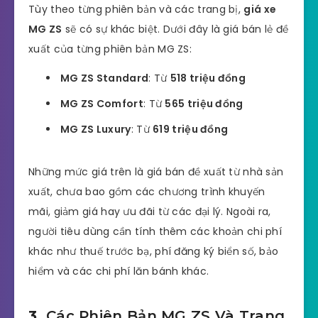
Tùy theo từng phiên bản và các trang bị,
giá xe
MG ZS
sẽ có sự khác biệt. Dưới đây là giá bán lẻ đề
xuất của từng phiên bản MG ZS:
MG ZS Standard
: Từ
518 triệu đồng
MG ZS Comfort
: Từ
565 triệu đồng
MG ZS Luxury
: Từ
619 triệu đồng
Những mức giá trên là giá bán đề xuất từ nhà sản
xuất, chưa bao gồm các chương trình khuyến
mãi, giảm giá hay ưu đãi từ các đại lý. Ngoài ra,
người tiêu dùng cần tính thêm các khoản chi phí
khác như thuế trước bạ, phí đăng ký biển số, bảo
hiểm và các chi phí lăn bánh khác.
3.
Các Phiên Bản MG ZS Và Trang