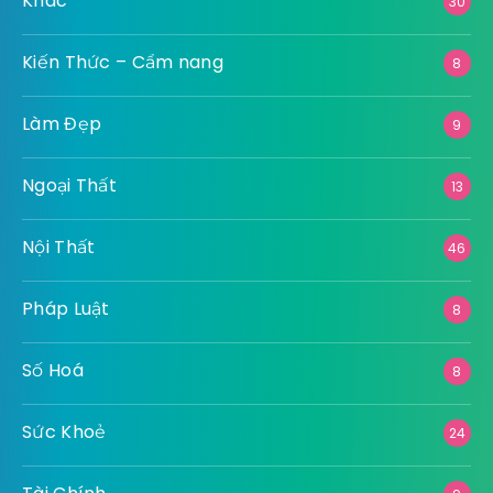
Khác
30
Kiến Thức – Cẩm nang
8
Làm Đẹp
9
Ngoại Thất
13
Nội Thất
46
Pháp Luật
8
Số Hoá
8
Sức Khoẻ
24