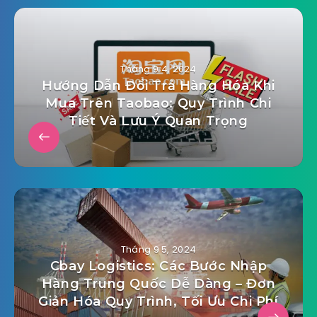
Tháng 9 4, 2024
Hướng Dẫn Đổi Trả Hàng Hóa Khi
Mua Trên Taobao: Quy Trình Chi
Tiết Và Lưu Ý Quan Trọng
Tháng 9 5, 2024
Cbay Logistics: Các Bước Nhập
Hàng Trung Quốc Dễ Dàng – Đơn
Giản Hóa Quy Trình, Tối Ưu Chi Phí