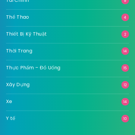
Tài Chính
9
Thể Thao
4
Thiết Bị Kỹ Thuật
2
Thời Trang
14
Thực Phẩm – Đồ Uống
15
Xây Dựng
12
Xe
14
Y tế
10