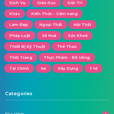
Dịch Vụ
Giáo Dục
Giải Trí
Khác
Kiến Thức - Cẩm nang
Làm Đẹp
Ngoại Thất
Nội Thất
Pháp Luật
Số Hoá
Sức Khoẻ
Thiết Bị Kỹ Thuật
Thể Thao
Thời Trang
Thực Phẩm - Đồ Uống
Tài Chính
Xe
Xây Dựng
Y tế
Categories