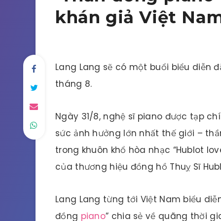
khán giả Việt Na
Lang Lang sẽ có một buổi biểu diễn đặ
tháng 8.
Ngày 31/8, nghệ sĩ piano được tạp ch
sức ảnh hưởng lớn nhất thế giới – th
trong khuôn khổ hòa nhạc “Hublot lov
của thương hiệu đồng hồ Thuỵ Sĩ Hubl
Lang Lang từng tới Việt Nam biểu diễn
đồng
piano
” chia sẻ về quãng thời g