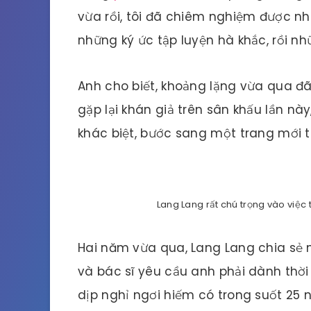
vừa rồi, tôi đã chiêm nghiệm được nhi
những ký ức tập luyện hà khắc, rồi nhữn
Anh cho biết, khoảng lặng vừa qua đ
gặp lại khán giả trên sân khấu lần nà
khác biệt, bước sang một trang mới 
Lang Lang rất chú trọng vào việc
Hai năm vừa qua, Lang Lang chia sẻ
và bác sĩ yêu cầu anh phải dành thời
dịp nghỉ ngơi hiếm có trong suốt 25