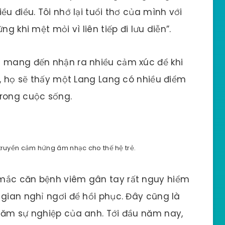
ều điều. Tôi nhớ lại tuổi thơ của mình với
g khi mệt mỏi vì liên tiếp đi lưu diễn”.
ã mang đến nhận ra nhiều cảm xúc để khi
y, họ sẽ thấy một Lang Lang có nhiều điểm
trong cuộc sống.
 truyền cảm hứng âm nhạc cho thế hệ trẻ.
 mắc căn bệnh viêm gân tay rất nguy hiểm
 gian nghỉ ngơi để hồi phục. Đây cũng là
 năm sự nghiệp của anh. Tới đầu năm nay,