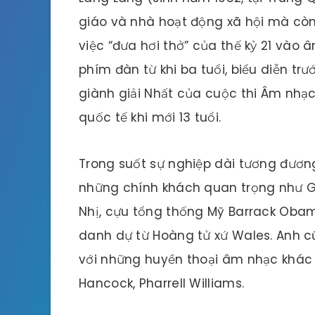
giáo và nhà hoạt động xã hội mà còn
việc “đưa hơi thở” của thế kỷ 21 vào
phím đàn từ khi ba tuổi, biểu diễn tr
giành giải Nhất của cuộc thi Âm nhạ
quốc tế khi mới 13 tuổi.
Trong suốt sự nghiệp dài tương đương 
những chính khách quan trọng như Gi
Nhị, cựu tổng thống Mỹ Barrack Obam
danh dự từ Hoàng tử xứ Wales. Anh
với những huyền thoại âm nhạc khác c
Hancock, Pharrell Williams.