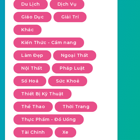
Du Lịch
Dịch Vụ
Giáo Dục
Giải Trí
Khác
Kiến Thức - Cẩm nang
Làm Đẹp
Ngoại Thất
Nội Thất
Pháp Luật
Số Hoá
Sức Khoẻ
Thiết Bị Kỹ Thuật
Thể Thao
Thời Trang
Thực Phẩm - Đồ Uống
Tài Chính
Xe