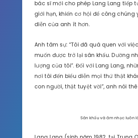
bác sĩ mới cho phép Lang Lang tiếp tục
giới hạn, khiến cơ hội để công chúng
diễn của anh ít hơn.
Anh tâm sự: “Tôi đã quá quen với việ
muốn được trở lại sân khấu. Dường 
lượng của tôi”. Đối với Lang Lang, n
nơi tôi đến biểu diễn mọi thứ thật khá
con người, thật tuyệt vời”, anh nói th
Sân khấu và âm nhạc luôn l
Lang Lang (sinh năm 1982, tại Trung 