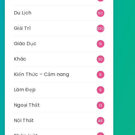
Du Lịch
50
Giải Trí
552
Giáo Dục
15
Khác
30
Kiến Thức – Cẩm nang
8
Làm Đẹp
9
Ngoại Thất
13
Nội Thất
46