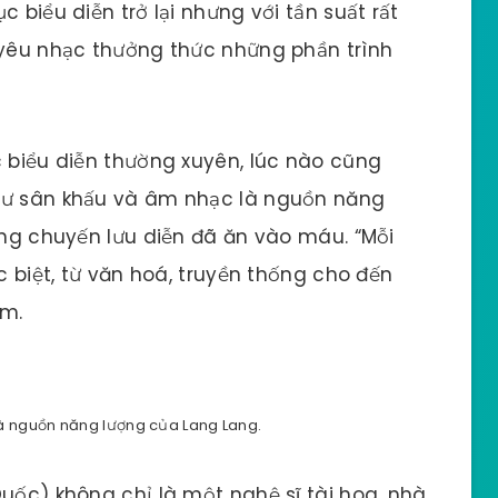
 biểu diễn trở lại nhưng với tần suất rất
 yêu nhạc thưởng thức những phần trình
c biểu diễn thường xuyên, lúc nào cũng
như sân khấu và âm nhạc là nguồn năng
hững chuyến lưu diễn đã ăn vào máu. “Mỗi
c biệt, từ văn hoá, truyền thống cho đến
êm.
à nguồn năng lượng của Lang Lang.
Quốc) không chỉ là một nghệ sĩ tài hoa, nhà