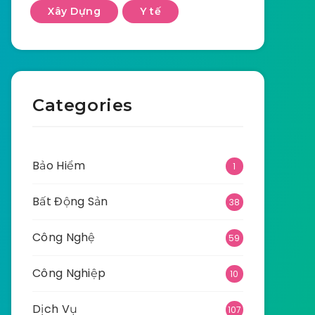
Xây Dựng
Y tế
Categories
Bảo Hiểm
1
Bất Động Sản
38
Công Nghệ
59
Công Nghiệp
10
Dịch Vụ
107