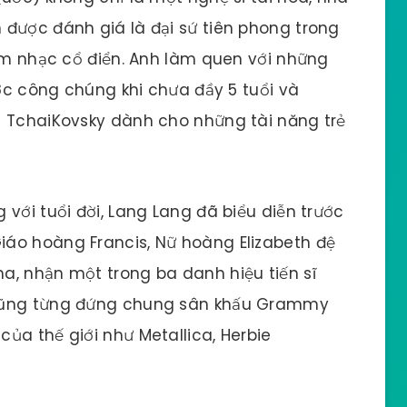
 được đánh giá là đại sứ tiên phong trong
 âm nhạc cổ điển. Anh làm quen với những
ước công chúng khi chưa đầy 5 tuổi và
c TchaiKovsky dành cho những tài năng trẻ
với tuổi đời, Lang Lang đã biểu diễn trước
áo hoàng Francis, Nữ hoàng Elizabeth đệ
a, nhận một trong ba danh hiệu tiến sĩ
 cũng từng đứng chung sân khấu Grammy
ủa thế giới như Metallica, Herbie