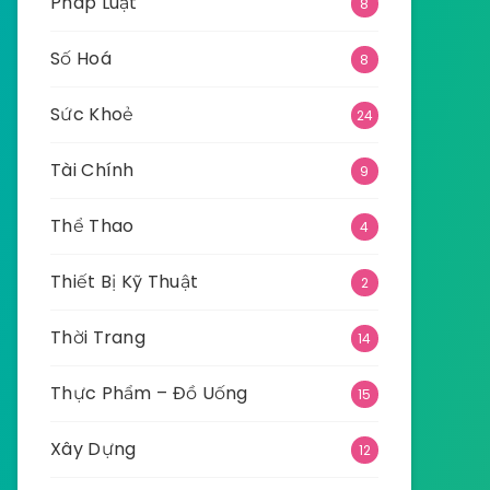
Pháp Luật
8
Số Hoá
8
Sức Khoẻ
24
Tài Chính
9
Thể Thao
4
Thiết Bị Kỹ Thuật
2
Thời Trang
14
Thực Phẩm – Đồ Uống
15
Xây Dựng
12