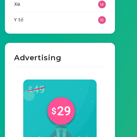
Xe
14
Y tế
10
Advertising