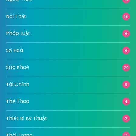
Nội Thất
46
Pháp Luật
8
Số Hoá
8
Sức Khoẻ
24
Tài Chính
9
Thể Thao
4
Thiết Bị Kỹ Thuật
2
Thời Trang
14