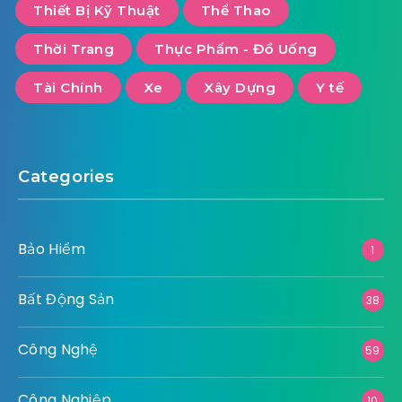
Thiết Bị Kỹ Thuật
Thể Thao
Thời Trang
Thực Phẩm - Đồ Uống
Tài Chính
Xe
Xây Dựng
Y tế
Categories
Bảo Hiểm
1
Bất Động Sản
38
Công Nghệ
59
Công Nghiệp
10