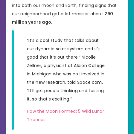
into both our moon and Earth, finding signs that
our neighborhood got a lot messier about
290
million years ago
.
“It’s a cool study that talks about
our dynamic solar system and it’s
good that it’s out there,” Nicolle
Zellner, a physicist at Albion College
in Michigan who was not involved in
the new research, told Space.com.
“It’ll get people thinking and testing
it, so that’s exciting.”
How the Moon Formed: 5 Wild Lunar
Theories