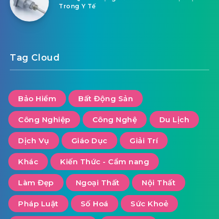
Trong Y Tế
Tag Cloud
Bảo Hiểm
Bất Động Sản
Công Nghiệp
Công Nghệ
Du Lịch
Dịch Vụ
Giáo Dục
Giải Trí
Khác
Kiến Thức - Cẩm nang
Làm Đẹp
Ngoại Thất
Nội Thất
Pháp Luật
Số Hoá
Sức Khoẻ