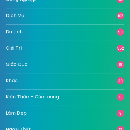
Dịch Vụ
107
Du Lịch
50
Giải Trí
552
Giáo Dục
15
Khác
30
Kiến Thức – Cẩm nang
8
Làm Đẹp
9
Ngoại Thất
13