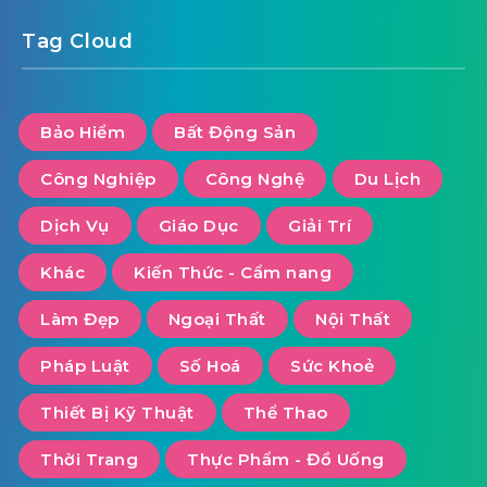
Tag Cloud
Bảo Hiểm
Bất Động Sản
Công Nghiệp
Công Nghệ
Du Lịch
Dịch Vụ
Giáo Dục
Giải Trí
Khác
Kiến Thức - Cẩm nang
Làm Đẹp
Ngoại Thất
Nội Thất
Pháp Luật
Số Hoá
Sức Khoẻ
Thiết Bị Kỹ Thuật
Thể Thao
Thời Trang
Thực Phẩm - Đồ Uống