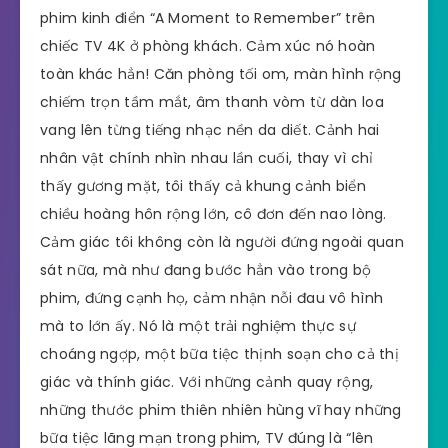
phim kinh điển “A Moment to Remember” trên
chiếc TV 4K ở phòng khách. Cảm xúc nó hoàn
toàn khác hẳn! Căn phòng tối om, màn hình rộng
chiếm trọn tầm mắt, âm thanh vòm từ dàn loa
vang lên từng tiếng nhạc nền da diết. Cảnh hai
nhân vật chính nhìn nhau lần cuối, thay vì chỉ
thấy gương mặt, tôi thấy cả khung cảnh biển
chiều hoàng hôn rộng lớn, cô đơn đến nao lòng.
Cảm giác tôi không còn là người đứng ngoài quan
sát nữa, mà như đang bước hẳn vào trong bộ
phim, đứng cạnh họ, cảm nhận nỗi đau vô hình
mà to lớn ấy. Nó là một trải nghiệm thực sự
choáng ngợp, một bữa tiệc thịnh soạn cho cả thị
giác và thính giác. Với những cảnh quay rộng,
những thước phim thiên nhiên hùng vĩ hay những
bữa tiệc lãng mạn trong phim, TV đúng là “lên