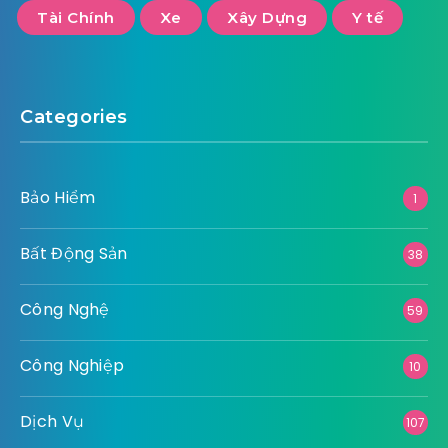
Tài Chính
Xe
Xây Dựng
Y tế
Categories
Bảo Hiểm
1
Bất Động Sản
38
Công Nghệ
59
Công Nghiệp
10
Dịch Vụ
107