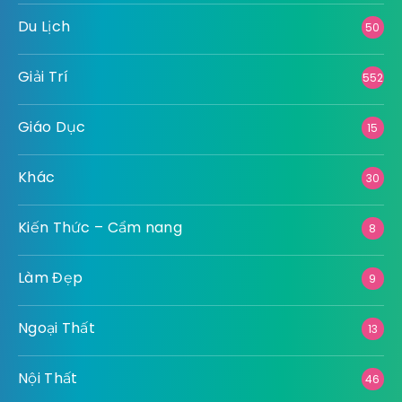
Du Lịch
50
Giải Trí
552
Giáo Dục
15
Khác
30
Kiến Thức – Cẩm nang
8
Làm Đẹp
9
Ngoại Thất
13
Nội Thất
46