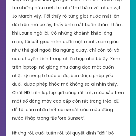
tôi chừng nửa mét, tôi như thì thầm với nhân vật
Jo March vậy. Tôi thấy rõ từng giọt nước mắt lăn
dài trên má cô ấy, thấy ánh mắt buồn thăm thẳm
khi Laurie ngỏ lời. Có những khoảnh khắc lãng
mạn, tôi bất giác mỉm cười một mình, cảm giác
như thế giới ngoài kia ngừng quay, chỉ còn tôi và
câu chuyện tình trong chiếc hộp nhỏ bé ấy. Xem
trên laptop, nó giống như đang đọc một cuốn
nhật ký riêng tư của ai đó, bạn được phép yếu
đuối, được phép khóc mà không sợ ai nhìn thấy.
Chất HD trên laptop giờ cũng rất tốt, màu sắc trên
một số dòng máy cao cấp còn rất trong trẻo, đủ
để tôi cảm nhận hết cái se sắt của mùa đông
nước Pháp trong “Before Sunset”.
Nhưng rồi, cuối tuần rồi, tôi quyết định “đãi” bộ