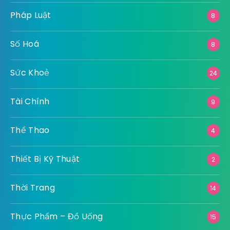
Pháp Luật
8
Số Hoá
8
Sức Khoẻ
24
Tài Chính
9
Thể Thao
4
Thiết Bị Kỹ Thuật
2
Thời Trang
14
Thực Phẩm – Đồ Uống
15