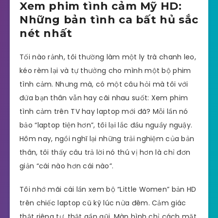
Xem phim tình cảm Mỹ HD:
Những bản tình ca bất hủ sắc
nét nhất
Tối nào rảnh, tôi thường làm một ly trà chanh leo,
kéo rèm lại và tự thưởng cho mình một bộ phim
tình cảm. Nhưng mà, có một câu hỏi mà tôi với
đứa bạn thân vẫn hay cãi nhau suốt: Xem phim
tình cảm trên TV hay laptop mới đã? Mỗi lần nó
bảo “laptop tiện hơn”, tôi lại lắc đầu nguầy nguậy.
Hôm nay, ngồi nghĩ lại những trải nghiệm của bản
thân, tôi thấy câu trả lời nó thú vị hơn là chỉ đơn
giản “cái nào hơn cái nào”.
Tôi nhớ mãi cái lần xem bộ “Little Women” bản HD
trên chiếc laptop cũ kỹ lúc nửa đêm. Cảm giác
thật riêng tư, thật gần gũi. Màn hình chỉ cách mặt