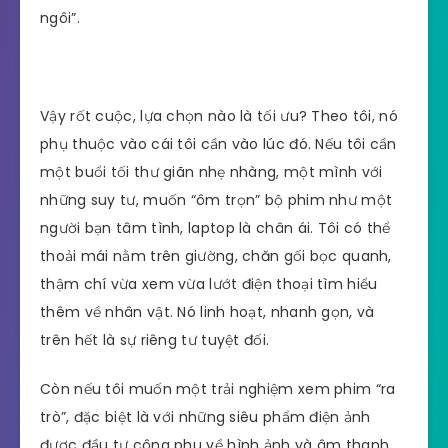
ngôi”.
Vậy rốt cuộc, lựa chọn nào là tối ưu? Theo tôi, nó
phụ thuộc vào cái tôi cần vào lúc đó. Nếu tôi cần
một buổi tối thư giãn nhẹ nhàng, một mình với
những suy tư, muốn “ôm trọn” bộ phim như một
người bạn tâm tình, laptop là chân ái. Tôi có thể
thoải mái nằm trên giường, chăn gối bọc quanh,
thậm chí vừa xem vừa lướt điện thoại tìm hiểu
thêm về nhân vật. Nó linh hoạt, nhanh gọn, và
trên hết là sự riêng tư tuyệt đối.
Còn nếu tôi muốn một trải nghiệm xem phim “ra
trò”, đặc biệt là với những siêu phẩm điện ảnh
được đầu tư công phu về hình ảnh và âm thanh,