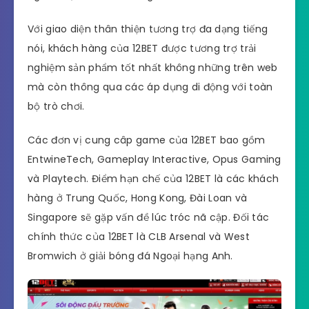
Với giao diện thân thiện tương trợ đa dạng tiếng
nói, khách hàng của 12BET được tương trợ trải
nghiệm sản phẩm tốt nhất không những trên web
mà còn thông qua các áp dụng di động với toàn
bộ trò chơi.
Các đơn vị cung câp game của 12BET bao gồm
EntwineTech, Gameplay Interactive, Opus Gaming
và Playtech. Điểm hạn chế của 12BET là các khách
hàng ở Trung Quốc, Hong Kong, Đài Loan và
Singapore sẽ gặp vấn đề lúc tróc nã cập. Đối tác
chính thức của 12BET là CLB Arsenal và West
Bromwich ở giải bóng đá Ngoại hạng Anh.