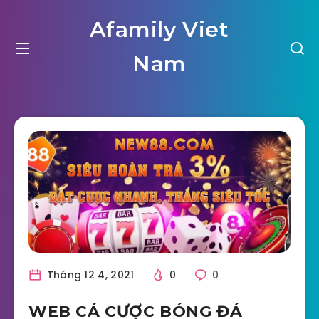
Afamily Viet
Nam
Tháng 12 4, 2021
0
0
WEB CÁ CƯỢC BÓNG ĐÁ