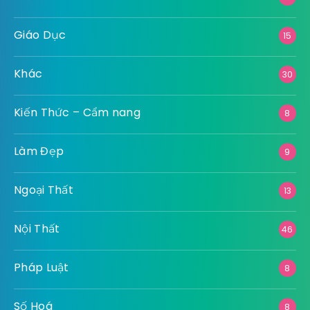
Giáo Dục
15
Khác
30
Kiến Thức – Cẩm nang
8
Làm Đẹp
9
Ngoại Thất
13
Nội Thất
46
Pháp Luật
8
Số Hoá
8