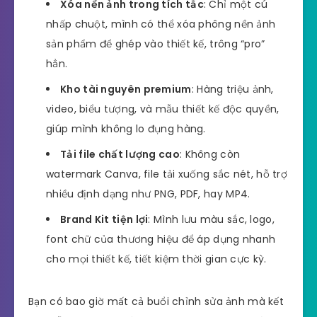
Xóa nền ảnh trong tích tắc
: Chỉ một cú
nhấp chuột, mình có thể xóa phông nền ảnh
sản phẩm để ghép vào thiết kế, trông “pro”
hẳn.
Kho tài nguyên premium
: Hàng triệu ảnh,
video, biểu tượng, và mẫu thiết kế độc quyền,
giúp mình không lo đụng hàng.
Tải file chất lượng cao
: Không còn
watermark Canva, file tải xuống sắc nét, hỗ trợ
nhiều định dạng như PNG, PDF, hay MP4.
Brand Kit tiện lợi
: Mình lưu màu sắc, logo,
font chữ của thương hiệu để áp dụng nhanh
cho mọi thiết kế, tiết kiệm thời gian cực kỳ.
Bạn có bao giờ mất cả buổi chỉnh sửa ảnh mà kết