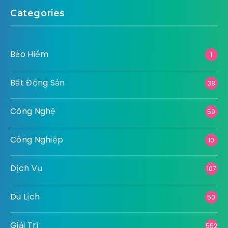
Categories
Bảo Hiểm
1
Bất Động Sản
38
Công Nghệ
59
Công Nghiệp
10
Dịch Vụ
107
Du Lịch
50
Giải Trí
552