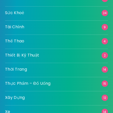
Sức Khoẻ
24
Tài Chính
9
Thể Thao
4
Thiết Bị Kỹ Thuật
2
Thời Trang
14
Thực Phẩm – Đồ Uống
15
Xây Dựng
12
Xe
14