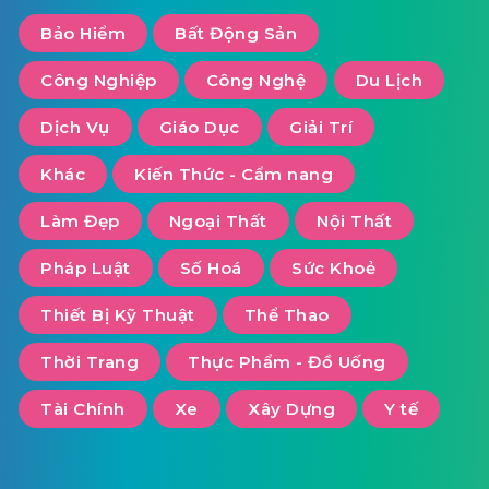
Bảo Hiểm
Bất Động Sản
Công Nghiệp
Công Nghệ
Du Lịch
Dịch Vụ
Giáo Dục
Giải Trí
Khác
Kiến Thức - Cẩm nang
Làm Đẹp
Ngoại Thất
Nội Thất
Pháp Luật
Số Hoá
Sức Khoẻ
Thiết Bị Kỹ Thuật
Thể Thao
Thời Trang
Thực Phẩm - Đồ Uống
Tài Chính
Xe
Xây Dựng
Y tế