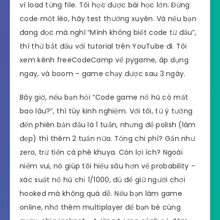
vì load từng file. Tôi học được bài học lớn: Đừng
code một lèo, hãy test thường xuyên. Và nếu bạn
đang đọc mà nghĩ “Mình không biết code từ đầu”,
thì thử bắt đầu với tutorial trên YouTube đi. Tôi
xem kênh freeCodeCamp về pygame, áp dụng
ngay, và boom – game chạy được sau 3 ngày.
Bây giờ, nếu bạn hỏi “Code game nổ hũ có mất
bao lâu?”, thì tùy kinh nghiệm. Với tôi, từ ý tưởng
đến phiên bản đầu là 1 tuần, nhưng để polish (làm
đẹp) thì thêm 2 tuần nữa. Tổng chi phí? Gần như
zero, trừ tiền cà phê khuya. Còn lợi ích? Ngoài
niềm vui, nó giúp tôi hiểu sâu hơn về probability –
xác suất nổ hũ chỉ 1/1000, đủ để giữ người chơi
hooked mà không quá dễ. Nếu bạn làm game
online, nhớ thêm multiplayer để bạn bè cùng