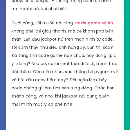
quay, chia jackpot – tưởng tượng cảnh cả đám
reo hò khi nổ, vui phải biết!
Cuối cùng, tôi muốn nói rằng,
code game nổ hũ
không phải để giàu nhanh, mà để khám phá bản
thân. Lần đầu jackpot nổ trên màn hình tự code,
tôi cảm thấy như siêu anh hùng ấy. Bạn thì sao?
Đã từng thử code game nào chưa, hay đang ấp ủ
ý tưởng? Nếu có, comment bên dưới đi, mình trao
đổi thêm. Còn nếu chưa, sao không tải pygame về
và bắt đầu ngay hôm nay? Đời ngắn lắm, hãy
code những gì làm tim bạn rung động. Chúc bạn
thành công, và nhớ, khi jackpot nổ, đừng quên
mời mình một ly cà phê nhé!