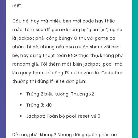
rồi!”.
Câu hỏi hay mà nhiều bạn mới code hay thắc
mắc: Làm sao để game không bị “gian lận”, nghĩa
là jackpot phải công bằng? Ừ thì, với game cá
nhân thì dễ, nhưng nếu bạn muốn share với bạn
bè, hãy dùng thuật toán RNG thực thụ, không phải
random giả. Tôi thêm một biến jackpot_pool, mỗi
lần quay thua thì cộng 1% cược vào đó. Code tính
thưởng thì dùng if-else đơn giản:
Trùng 2 biểu tượng: Thưởng x2
Trùng 3: x10
Jackpot: Toàn bộ pool, reset về 0
Dễ mà, phải không? Nhưng đừng quên phần âm