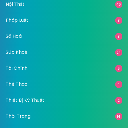
Nội Thất
46
Pháp Luật
8
Số Hoá
8
Sức Khoẻ
24
Tài Chính
9
Thể Thao
4
Thiết Bị Kỹ Thuật
2
Thời Trang
14