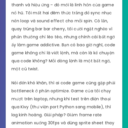
thanh và hiệu ứng – đó mới là linh hồn của game
nổ hũ. Tôi mất hai đêm thức trắng để sync nhạc
nền loop và sound effect cho mỗi spin. Có lần,
quay trúng bar bar cherry, tôi cười ngặt nghẽo vì
phần thưởng chỉ lèo tèo, nhưng chính cái bất ngờ
ấy làm game addictive. Bạn có bao giờ nghĩ, code
game không chỉ là viết lệnh, mà còn là kể chuyện
qua code không? Mỗi dòng lệnh là một bất ngờ,
một cú twist.
Nói đến khó khăn, thì ai code game cũng gặp phải
bottleneck ở phần optimize. Game của tôi chạy
mượt trên laptop, nhưng khi test trên điện thoại
qua Kivy (thư viện port Python sang mobile), thì
lag kinh hoàng. Giải pháp? Giảm frame rate
animation xuống 30fps và dùng sprite sheet thay