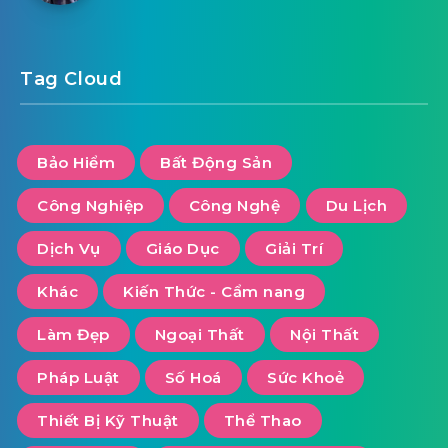
Tag Cloud
Bảo Hiểm
Bất Động Sản
Công Nghiệp
Công Nghệ
Du Lịch
Dịch Vụ
Giáo Dục
Giải Trí
Khác
Kiến Thức - Cẩm nang
Làm Đẹp
Ngoại Thất
Nội Thất
Pháp Luật
Số Hoá
Sức Khoẻ
Thiết Bị Kỹ Thuật
Thể Thao