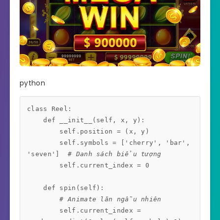
python
class Reel:

    def __init__(self, x, y):

        self.position = (x, y)

        self.symbols = ['cherry', 'bar', 
'seven']  
# Danh sách biểu tượng
        self.current_index = 0

        # Animate lăn ngẫu nhiên
        self.current_index = 