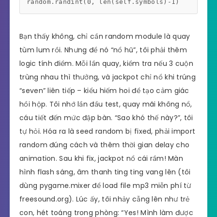
random.randint(0, len(self.symbols)-1)
Bạn thấy không, chỉ cần random module là quay
tùm lum rồi. Nhưng để nó “nổ hũ”, tôi phải thêm
logic tính điểm. Mỗi lần quay, kiểm tra nếu 3 cuộn
trùng nhau thì thưởng, và jackpot chỉ nổ khi trúng
“seven” liên tiếp – kiểu hiếm hoi để tạo cảm giác
hồi hộp. Tôi nhớ lần đầu test, quay mãi không nổ,
cáu tiết đến mức đập bàn. “Sao khó thế này?”, tôi
tự hỏi. Hóa ra là seed random bị fixed, phải import
random đúng cách và thêm thời gian delay cho
animation. Sau khi fix, jackpot nổ cái rầm! Màn
hình flash sáng, âm thanh ting ting vang lên (tôi
dùng pygame.mixer để load file mp3 miễn phí từ
freesound.org). Lúc ấy, tôi nhảy cẫng lên như trẻ
con, hét toáng trong phòng: “Yes! Mình làm được