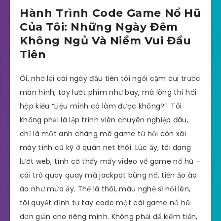
Hành Trình Code Game Nổ Hũ
Của Tôi: Những Ngày Đêm
Không Ngủ Và Niềm Vui Đầu
Tiên
Ôi, nhớ lại cái ngày đầu tiên tôi ngồi cặm cụi trước
màn hình, tay lướt phím như bay, mà lòng thì hồi
hộp kiểu “Liệu mình có làm được không?”. Tôi
không phải là lập trình viên chuyên nghiệp đâu,
chỉ là một anh chàng mê game từ hồi còn xài
máy tính cũ kỹ ở quán net thôi. Lúc ấy, tôi đang
lướt web, tình cờ thấy mấy video về game nổ hũ –
cái trò quay quay mà jackpot bùng nổ, tiền ảo ào
ào như mưa ấy. Thế là thôi, máu nghệ sĩ nổi lên,
tôi quyết định tự tay code một cái game nổ hũ
đơn giản cho riêng mình. Không phải để kiếm tiền,