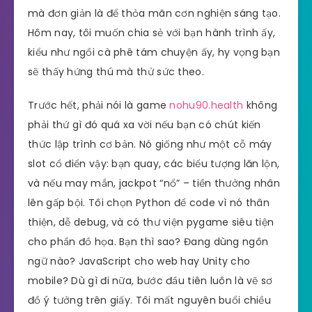
mà đơn giản là để thỏa mãn cơn nghiện sáng tạo.
Hôm nay, tôi muốn chia sẻ với bạn hành trình ấy,
kiểu như ngồi cà phê tám chuyện ấy, hy vọng bạn
sẽ thấy hứng thú mà thử sức theo.
Trước hết, phải nói là game
nohu90.health
không
phải thứ gì đó quá xa vời nếu bạn có chút kiến
thức lập trình cơ bản. Nó giống như một cỗ máy
slot cổ điển vậy: bạn quay, các biểu tượng lăn lộn,
và nếu may mắn, jackpot “nổ” – tiền thưởng nhân
lên gấp bội. Tôi chọn Python để code vì nó thân
thiện, dễ debug, và có thư viện pygame siêu tiện
cho phần đồ họa. Bạn thì sao? Đang dùng ngôn
ngữ nào? JavaScript cho web hay Unity cho
mobile? Dù gì đi nữa, bước đầu tiên luôn là vẽ sơ
đồ ý tưởng trên giấy. Tôi mất nguyên buổi chiều