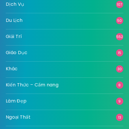
Dịch Vụ
107
Du Lịch
50
Giải Trí
552
Giáo Dục
15
Khác
30
Kiến Thức – Cẩm nang
8
Làm Đẹp
9
Ngoại Thất
13