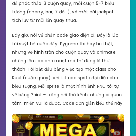
để phác thảo: 3 cuộn quay, mỗi cuộn 5-7 biểu
tượng (cherry, bar, 7 đỏ…), và một cái jackpot
tích lũy từ mỗi lần quay thua.
Bây giờ, nói về phần code giao diện đi. Đây là lúc
tôi suýt bỏ cuộc đấy! Pygame thì hay ho thật,
nhưng vẽ hình tròn cho cuộn quay và animate
chúng lăn sao cho mượt mà thì đúng là thử
thách. Tôi bắt đầu bằng việc tạo một class cho
Reel (cuộn quay), với list các sprite đại diện cho
biểu tượng. Mỗi sprite là một hình ảnh PNG tôi tự
vẽ bằng Paint – trông hơi thô kệch, nhưng ai quan
tâm, miễn vui là được. Code đơn giản kiểu thế này: