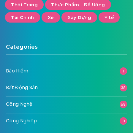
Thời Trang
Thực Phẩm - Đồ Uống
Tài Chính
Xe
Xây Dựng
Y tế
Categories
Bảo Hiểm
1
Bất Động Sản
38
Công Nghệ
59
Công Nghiệp
10