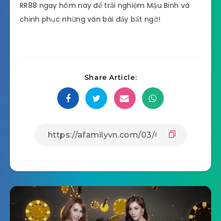
RR88 ngay hôm nay để trải nghiệm Mậu Binh và
chinh phục những ván bài đầy bất ngờ!
Share Article: