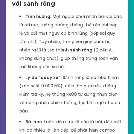
với sảnh rồng
Tình huống
: Một người chơi nhận bài với các
lá rời rạc, tưởng chừng không thể xếp chi hợp
lệ và đối mặt nguy cơ binh lủng (xếp sai quy
tắc chi). Tuy nhiên, trong vài giây cuối, họ
nhận ra 13 lá tạo thành
sảnh rồng
(2 đến A,
không đồng chất), giúp thắng trắng toàn ván
mà không cần so bài.
Lý do “quay xe”
: Sảnh rồng là combo hiếm
(xác suất 0.00015%), dễ bị bỏ qua nếu không
kiểm tra kỹ. Hệ thống RR88 tự động nhận diện
và công nhận chiến thắng, tạo bất ngờ cho cả
bàn.
Bài học
: Luôn kiểm tra kỹ các lá bài, đặc biệt
khi có nhiều lá liên tiếp, để phát hiện combo