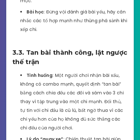
mục.
Bài học
: Đừng vội đánh giá bài yếu, hãy cân
nhắc các tổ hợp mạnh như thùng phá sảnh khi
xếp chi.
3.3. Tan bài thành công, lật ngược
thế trận
Tình huống
: Một người chơi nhận bài xấu,
không có combo mạnh, quyết định “tan bài”
bằng cách chia đều các đôi và sám vào 3 chi
thay vì tập trung vào một chi mạnh. Đối thủ,
tự tin với chi đầu là cù lũ, bất ngờ thua vì các
chi yếu hơn của họ không đủ sức thắng các
chi đều của người chơi.
Lý do “quay xe”
: Chiến thuật tan bài giúp