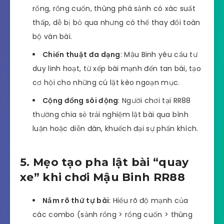
rồng, rồng cuốn, thùng phá sảnh có xác suất
thấp, dễ bị bỏ qua nhưng có thể thay đổi toàn
bộ ván bài.
Chiến thuật đa dạng
: Mậu Binh yêu cầu tư
duy linh hoạt, từ xếp bài mạnh đến tan bài, tạo
cơ hội cho những cú lật kèo ngoạn mục.
Cộng đồng sôi động
: Người chơi tại RR88
thường chia sẻ trải nghiệm lật bài qua bình
luận hoặc diễn đàn, khuếch đại sự phấn khích.
5. Mẹo tạo pha lật bài “quay
xe” khi chơi Mậu Binh RR88
Nắm rõ thứ tự bài
: Hiểu rõ độ mạnh của
các combo (sảnh rồng > rồng cuốn > thùng