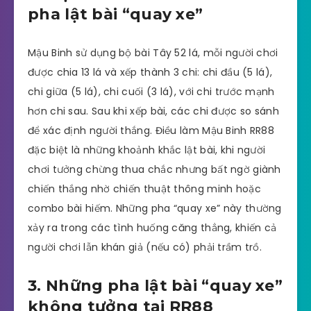
pha lật bài “quay xe”
Mậu Binh sử dụng bộ bài Tây 52 lá, mỗi người chơi
được chia 13 lá và xếp thành 3 chi: chi đầu (5 lá),
chi giữa (5 lá), chi cuối (3 lá), với chi trước mạnh
hơn chi sau. Sau khi xếp bài, các chi được so sánh
để xác định người thắng. Điều làm Mậu Binh RR88
đặc biệt là những khoảnh khắc lật bài, khi người
chơi tưởng chừng thua chắc nhưng bất ngờ giành
chiến thắng nhờ chiến thuật thông minh hoặc
combo bài hiếm. Những pha “quay xe” này thường
xảy ra trong các tình huống căng thẳng, khiến cả
người chơi lẫn khán giả (nếu có) phải trầm trồ.
3. Những pha lật bài “quay xe”
không tưởng tại RR88