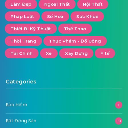
Làm Đẹp
Ngoại Thất
Nội Thất
Pháp Luật
Số Hoá
Sức Khoẻ
Thiết Bị Kỹ Thuật
Thể Thao
Thời Trang
Thực Phẩm - Đồ Uống
Tài Chính
Xe
Xây Dựng
Y tế
Categories
Bảo Hiểm
1
Bất Động Sản
38