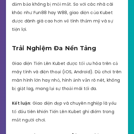
đảm bảo không bị mỏi mắt. So với các nhà cái
khác như Fun88 hay W88, giao diện của Kubet
được đánh giá cao hơn về tính thẩm mỹ và sự
tiện lợi.
Trải Nghiệm Đa Nền Tảng
Giao diện Tiến Lên Kubet được tối ưu hóa trên cả
máy tính và điện thoại (iOS, Android). Dù chơi trên
màn hình lớn hay nhỏ, hình ảnh vẫn rõ nét, không
bị giật lag, mang lại sự thoải mái tối đa.
Kết luận
: Giao diện đẹp và chuyên nghiệp là yếu
tố đầu tiên khiến Tiến Lên Kubet ghi điểm trong
mắt người chơi.