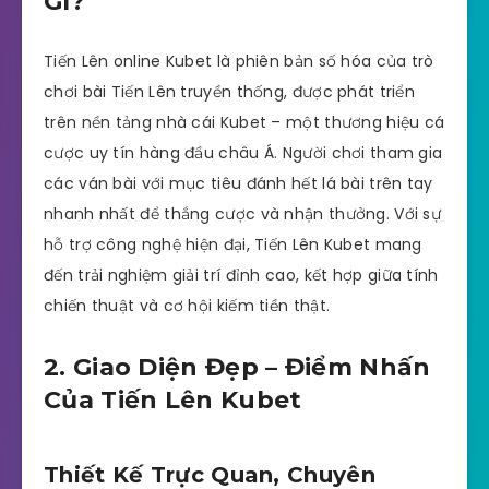
Gì?
Tiến Lên online Kubet là phiên bản số hóa của trò
chơi bài Tiến Lên truyền thống, được phát triển
trên nền tảng nhà cái Kubet – một thương hiệu cá
cược uy tín hàng đầu châu Á. Người chơi tham gia
các ván bài với mục tiêu đánh hết lá bài trên tay
nhanh nhất để thắng cược và nhận thưởng. Với sự
hỗ trợ công nghệ hiện đại, Tiến Lên Kubet mang
đến trải nghiệm giải trí đỉnh cao, kết hợp giữa tính
chiến thuật và cơ hội kiếm tiền thật.
2. Giao Diện Đẹp – Điểm Nhấn
Của Tiến Lên Kubet
Thiết Kế Trực Quan, Chuyên