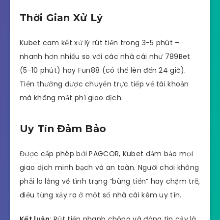
Thời Gian Xử Lý
Kubet cam kết xử lý rút tiền trong 3-5 phút –
nhanh hơn nhiều so với các nhà cái như 789Bet
(5-10 phút) hay Fun88 (có thể lên đến 24 giờ).
Tiền thưởng được chuyển trực tiếp về tài khoản
mà không mất phí giao dịch.
Uy Tín Đảm Bảo
Được cấp phép bởi PAGCOR, Kubet đảm bảo mọi
giao dịch minh bạch và an toàn. Người chơi không
phải lo lắng về tình trạng “bùng tiền” hay chậm trễ,
điều từng xảy ra ở một số nhà cái kém uy tín.
Kết luận
: Rút tiền nhanh chóng và đáng tin cậy là