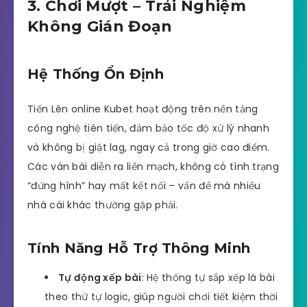
3. Chơi Mượt – Trải Nghiệm
Không Gián Đoạn
Hệ Thống Ổn Định
Tiến Lên online Kubet hoạt động trên nền tảng
công nghệ tiên tiến, đảm bảo tốc độ xử lý nhanh
và không bị giật lag, ngay cả trong giờ cao điểm.
Các ván bài diễn ra liền mạch, không có tình trạng
“đứng hình” hay mất kết nối – vấn đề mà nhiều
nhà cái khác thường gặp phải.
Tính Năng Hỗ Trợ Thông Minh
Tự động xếp bài
: Hệ thống tự sắp xếp lá bài
theo thứ tự logic, giúp người chơi tiết kiệm thời