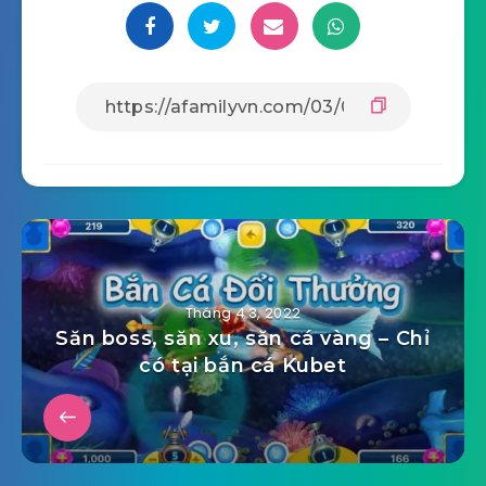
Tháng 4 3, 2022
Săn boss, săn xu, săn cá vàng – Chỉ
có tại bắn cá Kubet