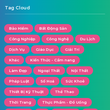
Tag Cloud
Bảo Hiểm
Bất Động Sản
Công Nghiệp
Công Nghệ
Du Lịch
Dịch Vụ
Giáo Dục
Giải Trí
Khác
Kiến Thức - Cẩm nang
Làm Đẹp
Ngoại Thất
Nội Thất
Pháp Luật
Số Hoá
Sức Khoẻ
Thiết Bị Kỹ Thuật
Thể Thao
Thời Trang
Thực Phẩm - Đồ Uống