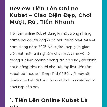
Review Tiến Lên Online
Kubet – Giao Diện Đẹp, Chơi
Mượt, Rút Tiền Nhanh
Tiến Lên online Kubet đang là một trong những
game bài đổi thưởng được yêu thích nhất tại Việt
Nam trong năm 2025. Với sự kết hợp giữa giao
diện bắt mắt, trải nghiệm chơi mượt mà và hệ
thống rút tiền nhanh chóng, trò chơi này đã chinh
phục hàng triệu người chơi. Nhưng liệu Tiến Lên
Kubet có thực sự đáng để thử? Bài viết này sẽ
review chi tiết để bạn có cái nhìn toàn diện về trò
chơi hấp dẫn này.
1. Tiến Lên Online Kubet Là