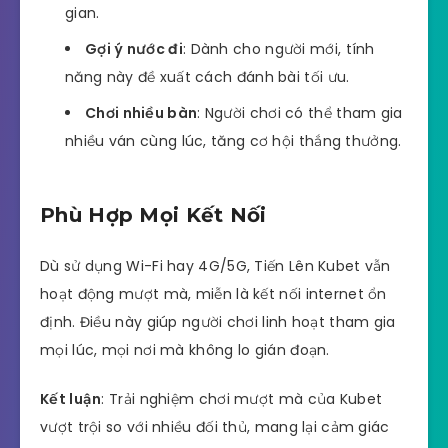
gian.
Gợi ý nước đi
: Dành cho người mới, tính
năng này đề xuất cách đánh bài tối ưu.
Chơi nhiều bàn
: Người chơi có thể tham gia
nhiều ván cùng lúc, tăng cơ hội thắng thưởng.
Phù Hợp Mọi Kết Nối
Dù sử dụng Wi-Fi hay 4G/5G, Tiến Lên Kubet vẫn
hoạt động mượt mà, miễn là kết nối internet ổn
định. Điều này giúp người chơi linh hoạt tham gia
mọi lúc, mọi nơi mà không lo gián đoạn.
Kết luận
: Trải nghiệm chơi mượt mà của Kubet
vượt trội so với nhiều đối thủ, mang lại cảm giác