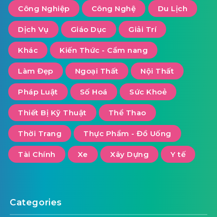
Công Nghiệp
Công Nghệ
Du Lịch
Dịch Vụ
Giáo Dục
Giải Trí
Khác
Kiến Thức - Cẩm nang
Làm Đẹp
Ngoại Thất
Nội Thất
Pháp Luật
Số Hoá
Sức Khoẻ
Thiết Bị Kỹ Thuật
Thể Thao
Thời Trang
Thực Phẩm - Đồ Uống
Tài Chính
Xe
Xây Dựng
Y tế
Categories