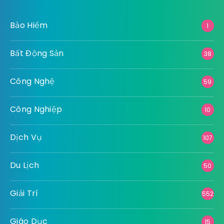
Bảo Hiểm
1
Bất Động Sản
38
Công Nghệ
59
Công Nghiệp
10
Dịch Vụ
107
Du Lịch
50
Giải Trí
552
Giáo Dục
15