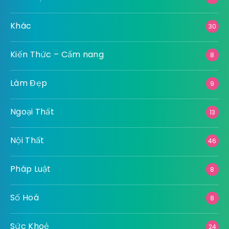
Khác
30
Kiến Thức – Cẩm nang
8
Làm Đẹp
9
Ngoại Thất
13
Nội Thất
46
Pháp Luật
8
Số Hoá
8
Sức Khoẻ
24