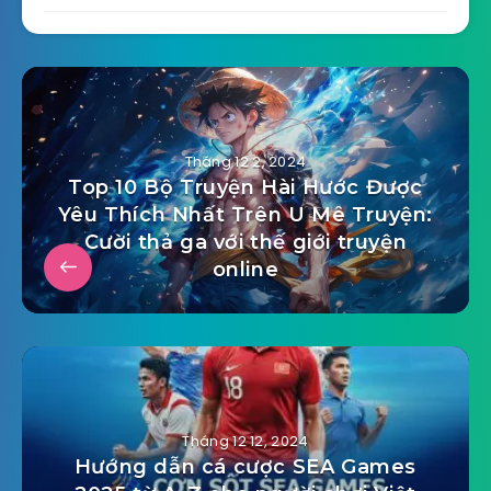
Tháng 12 2, 2024
Top 10 Bộ Truyện Hài Hước Được
Yêu Thích Nhất Trên U Mê Truyện:
Cười thả ga với thế giới truyện
online
Tháng 12 12, 2024
Hướng dẫn cá cược SEA Games