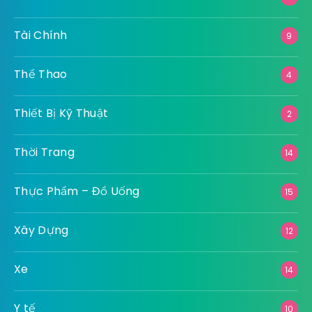
Tài Chính
9
Thể Thao
4
Thiết Bị Kỹ Thuật
2
Thời Trang
14
Thực Phẩm – Đồ Uống
15
Xây Dựng
12
Xe
14
Y tế
10