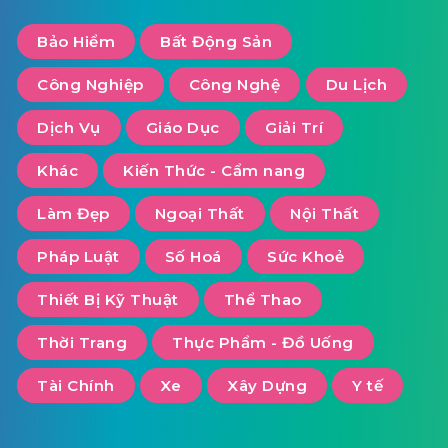
Bảo Hiểm
Bất Động Sản
Công Nghiệp
Công Nghệ
Du Lịch
Dịch Vụ
Giáo Dục
Giải Trí
Khác
Kiến Thức - Cẩm nang
Làm Đẹp
Ngoại Thất
Nội Thất
Pháp Luật
Số Hoá
Sức Khoẻ
Thiết Bị Kỹ Thuật
Thể Thao
Thời Trang
Thực Phẩm - Đồ Uống
Tài Chính
Xe
Xây Dựng
Y tế