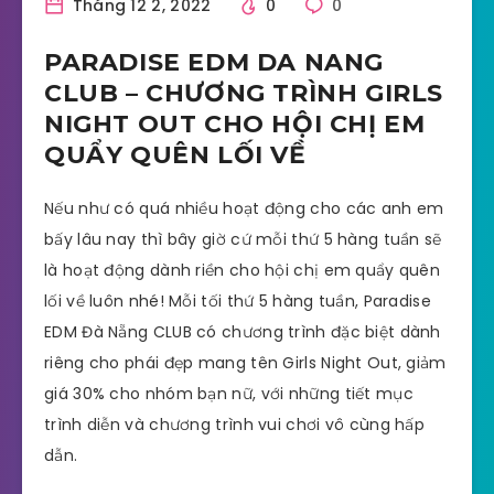
Tháng 12 2, 2022
0
0
PARADISE EDM DA NANG
CLUB – CHƯƠNG TRÌNH GIRLS
NIGHT OUT CHO HỘI CHỊ EM
QUẨY QUÊN LỐI VỀ
Nếu như có quá nhiều hoạt động cho các anh em
bấy lâu nay thì bây giờ cứ mỗi thứ 5 hàng tuần sẽ
là hoạt động dành riền cho hội chị em quẩy quên
lối về luôn nhé! Mỗi tối thứ 5 hàng tuần, Paradise
EDM Đà Nẵng CLUB có chương trình đặc biệt dành
riêng cho phái đẹp mang tên Girls Night Out, giảm
giá 30% cho nhóm bạn nữ, với những tiết mục
trình diễn và chương trình vui chơi vô cùng hấp
dẫn.