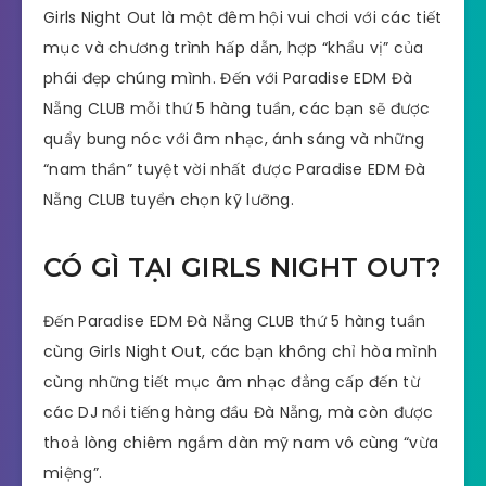
Girls Night Out là một đêm hội vui chơi với các tiết
mục và chương trình hấp dẫn, hợp “khẩu vị” của
phái đẹp chúng mình. Đến với Paradise EDM Đà
Nẵng CLUB mỗi thứ 5 hàng tuần, các bạn sẽ được
quẩy bung nóc với âm nhạc, ánh sáng và những
“nam thần” tuyệt vời nhất được Paradise EDM Đà
Nẵng CLUB tuyển chọn kỹ lưỡng.
CÓ GÌ TẠI GIRLS NIGHT OUT?
Đến Paradise EDM Đà Nẵng CLUB thứ 5 hàng tuần
cùng Girls Night Out, các bạn không chỉ hòa mình
cùng những tiết mục âm nhạc đẳng cấp đến từ
các DJ nổi tiếng hàng đầu Đà Nẵng, mà còn được
thoả lòng chiêm ngắm dàn mỹ nam vô cùng “vừa
miệng”.