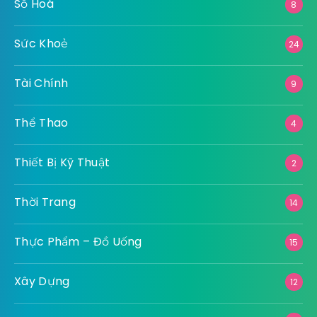
Số Hoá
8
Sức Khoẻ
24
Tài Chính
9
Thể Thao
4
Thiết Bị Kỹ Thuật
2
Thời Trang
14
Thực Phẩm – Đồ Uống
15
Xây Dựng
12