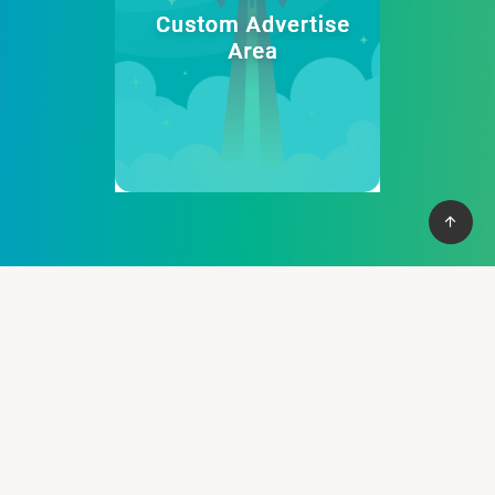
Afamily Viet Nam
Cung cấp thệ thống PBN mạnh mẽ giúp bạn có cơ vào top
nhanh chống, với hơn 100+ domain VN , và domain quốc tế, hỗ
trợ 30+ lĩnh vực khác nhau.
Liên hệ :
support@pbn24h.com