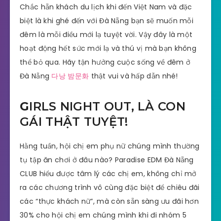
Chắc hẵn khách du lịch khi đến Việt Nam và đặc
biệt là khi ghé đến với Đà Nẵng bạn sẽ muốn mỗi
đêm là mỗi điều mới lạ tuyệt vời. Vậy đây là một
hoạt động hết sức mới lạ và thú vị mà bạn không
thể bỏ qua. Hãy tận hưởng cuộc sống về đêm ở
Đà Nẵng
다낭 밤문화
thật vui và hấp dẫn nhé!
G
IRLS NIGHT OUT, LÀ CON
GÁI THẬT TUYỆT!
Hằng tuần, hội chị em phụ nữ chúng mình thường
tụ tập ăn chơi ở đâu nào? Paradise EDM Đà Nẵng
CLUB hiểu được tâm lý các chị em, không chỉ mở
ra các chương trình vô cùng đặc biệt để chiêu đãi
các “thực khách nữ”, mà còn sẵn sàng ưu đãi hơn
30% cho hội chị em chúng mình khi đi nhóm 5