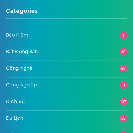
Categories
Bảo Hiểm
1
Bất Động Sản
38
Công Nghệ
59
Công Nghiệp
10
Dịch Vụ
107
Du Lịch
50