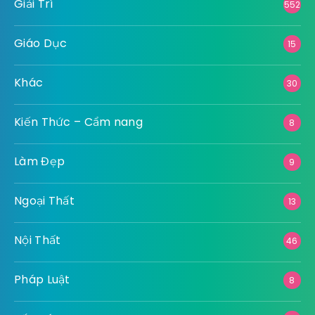
Giải Trí
552
Giáo Dục
15
Khác
30
Kiến Thức – Cẩm nang
8
Làm Đẹp
9
Ngoại Thất
13
Nội Thất
46
Pháp Luật
8