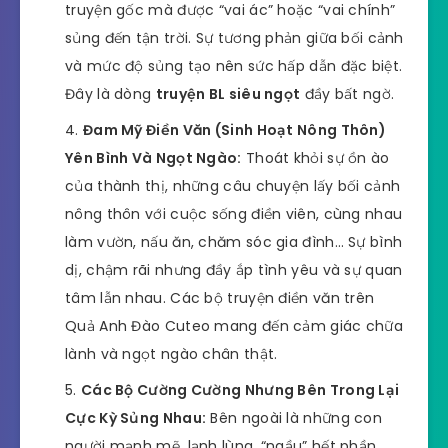
truyện gốc mà được “vai ác” hoặc “vai chính”
sủng đến tận trời. Sự tương phản giữa bối cảnh
và mức độ sủng tạo nên sức hấp dẫn đặc biệt.
Đây là dòng
truyện BL siêu ngọt
đầy bất ngờ.
Đam Mỹ Điền Văn (Sinh Hoạt Nông Thôn)
Yên Bình Và Ngọt Ngào:
Thoát khỏi sự ồn ào
của thành thị, những câu chuyện lấy bối cảnh
nông thôn với cuộc sống điền viên, cùng nhau
làm vườn, nấu ăn, chăm sóc gia đình… Sự bình
dị, chậm rãi nhưng đầy ắp tình yêu và sự quan
tâm lẫn nhau. Các bộ truyện điền văn trên
Quả Anh Đào Cuteo mang đến cảm giác chữa
lành và ngọt ngào chân thật.
Các Bộ Cường Cường Nhưng Bên Trong Lại
Cực Kỳ Sủng Nhau:
Bên ngoài là những con
người mạnh mẽ, lạnh lùng, “ngầu” hết phần