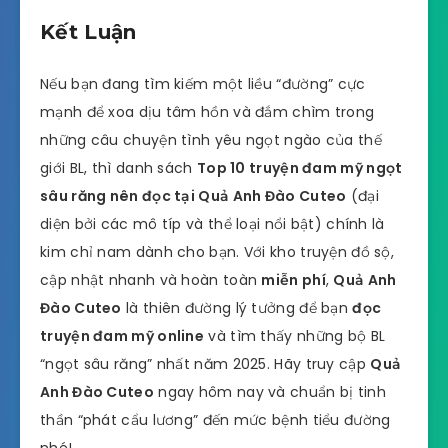
Kết Luận
Nếu bạn đang tìm kiếm một liều “đường” cực
mạnh để xoa dịu tâm hồn và đắm chìm trong
những câu chuyện tình yêu ngọt ngào của thế
giới BL, thì danh sách
Top 10 truyện đam mỹ ngọt
sâu răng nên đọc tại Quả Anh Đào Cuteo
(đại
diện bởi các mô típ và thể loại nổi bật) chính là
kim chỉ nam dành cho bạn. Với kho truyện đồ sộ,
cập nhật nhanh và hoàn toàn
miễn phí
,
Quả Anh
Đào Cuteo
là thiên đường lý tưởng để bạn
đọc
truyện đam mỹ online
và tìm thấy những bộ BL
“ngọt sâu răng” nhất năm 2025. Hãy truy cập
Quả
Anh Đào Cuteo
ngay hôm nay và chuẩn bị tinh
thần “phát cẩu lương” đến mức bệnh tiểu đường
nhé!