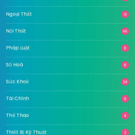
Ngoại Thất
13
Nội Thất
46
Pháp Luật
8
Số Hoá
8
Sức Khoẻ
24
Tài Chính
9
Thể Thao
4
Thiết Bị Kỹ Thuật
2