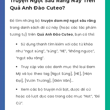
Truyện Ngọt Sâu Răng Này Trên
Quả Anh Đào Cuteo?
Để tìm những bộ
truyện đam mỹ ngọt sâu răng
trong danh sách đề cử này (hoặc các tác phẩm
tương tự) trên
Quả Anh Đào Cuteo
, bạn có thể:
Sử dụng thanh tìm kiếm với các từ khóa
như “ngọt sủng”, “sủng”, “HE”, “không ngược”,
“ngọt sâu răng”.
Truy cập vào các danh mục thể loại Đam
Mỹ và lọc theo tag [Ngọt Sủng], [HE], [Hiện
Đại], [Vườn Trường], [Điền Văn]…
Xem các bộ truyện nổi bật, được đề cử
hoặc có lượt đọc cao trong các mục “Hot”, “Đề
Cử”.