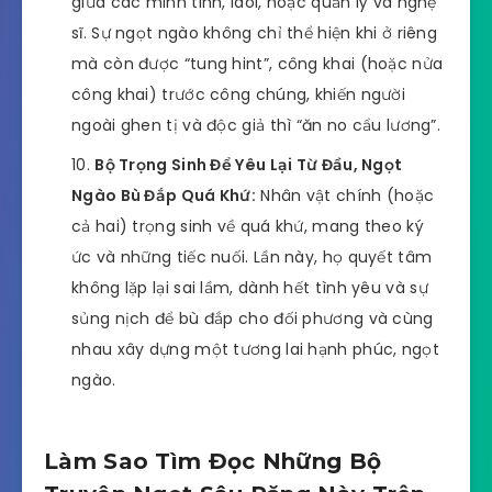
giữa các minh tinh, idol, hoặc quản lý và nghệ
sĩ. Sự ngọt ngào không chỉ thể hiện khi ở riêng
mà còn được “tung hint”, công khai (hoặc nửa
công khai) trước công chúng, khiến người
ngoài ghen tị và độc giả thì “ăn no cẩu lương”.
Bộ Trọng Sinh Để Yêu Lại Từ Đầu, Ngọt
Ngào Bù Đắp Quá Khứ:
Nhân vật chính (hoặc
cả hai) trọng sinh về quá khứ, mang theo ký
ức và những tiếc nuối. Lần này, họ quyết tâm
không lặp lại sai lầm, dành hết tình yêu và sự
sủng nịch để bù đắp cho đối phương và cùng
nhau xây dựng một tương lai hạnh phúc, ngọt
ngào.
Làm Sao Tìm Đọc Những Bộ