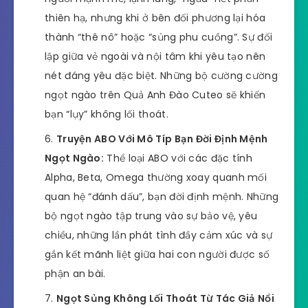
thiên hạ, nhưng khi ở bên đối phương lại hóa
thành “thê nô” hoặc “sủng phu cuồng”. Sự đối
lập giữa vẻ ngoài và nội tâm khi yêu tạo nên
nét đáng yêu đặc biệt. Những bộ cường cường
ngọt ngào trên Quả Anh Đào Cuteo sẽ khiến
bạn “lụy” không lối thoát.
Truyện ABO Với Mô Típ Bạn Đời Định Mệnh
Ngọt Ngào:
Thể loại ABO với các đặc tính
Alpha, Beta, Omega thường xoay quanh mối
quan hệ “đánh dấu”, bạn đời định mệnh. Những
bộ ngọt ngào tập trung vào sự bảo vệ, yêu
chiều, những lần phát tình đầy cảm xúc và sự
gắn kết mãnh liệt giữa hai con người được số
phận an bài.
Ngọt Sủng Không Lối Thoát Từ Tác Giả Nổi