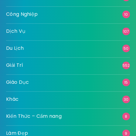
Công Nghiệp
10
Dịch Vụ
107
Du Lịch
50
Giải Trí
552
Giáo Dục
15
Khác
30
Kiến Thức – Cẩm nang
8
Làm Đẹp
9