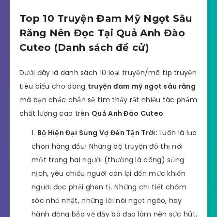
Top 10 Truyện Đam Mỹ Ngọt Sâu
Răng Nên Đọc Tại Quả Anh Đào
Cuteo (Danh sách đề cử)
Dưới đây là danh sách 10 loại truyện/mô típ truyện
tiêu biểu cho dòng
truyện đam mỹ ngọt sâu răng
mà bạn chắc chắn sẽ tìm thấy rất nhiều tác phẩm
chất lượng cao trên
Quả Anh Đào Cuteo
:
Bộ Hiện Đại Sủng Vợ Đến Tận Trời:
Luôn là lựa
chọn hàng đầu! Những bộ truyện đô thị nơi
một trong hai người (thường là công) sủng
nịch, yêu chiều người còn lại đến mức khiến
người đọc phải ghen tị. Những chi tiết chăm
sóc nhỏ nhặt, những lời nói ngọt ngào, hay
hành động bảo vệ đầy bá đạo làm nên sức hút.