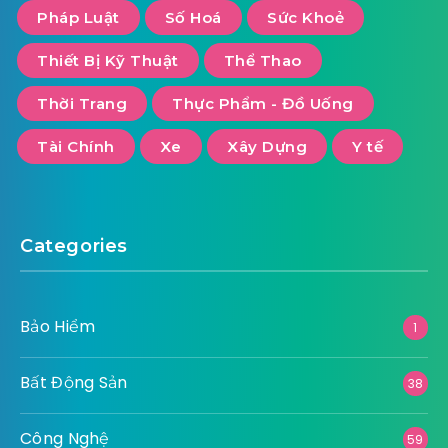
Pháp Luật
Số Hoá
Sức Khoẻ
Thiết Bị Kỹ Thuật
Thể Thao
Thời Trang
Thực Phẩm - Đồ Uống
Tài Chính
Xe
Xây Dựng
Y tế
Categories
Bảo Hiểm
1
Bất Động Sản
38
Công Nghệ
59