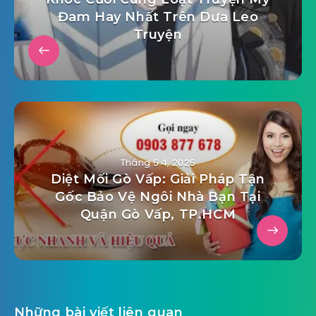
Đam Hay Nhất Trên Dưa Leo
Truyện
Tháng 5 4, 2025
Diệt Mối Gò Vấp: Giải Pháp Tận
Gốc Bảo Vệ Ngôi Nhà Bạn Tại
Quận Gò Vấp, TP.HCM
Những bài viết liên quan