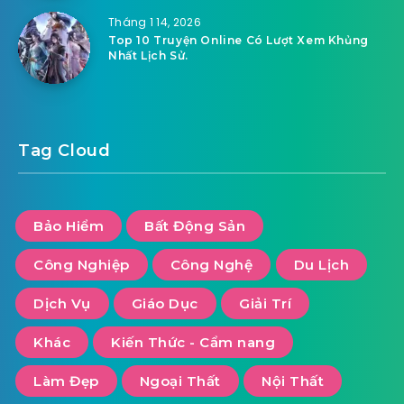
Tháng 1 14, 2026
Top 10 Truyện Online Có Lượt Xem Khủng
Nhất Lịch Sử.
Tag Cloud
Bảo Hiểm
Bất Động Sản
Công Nghiệp
Công Nghệ
Du Lịch
Dịch Vụ
Giáo Dục
Giải Trí
Khác
Kiến Thức - Cẩm nang
Làm Đẹp
Ngoại Thất
Nội Thất