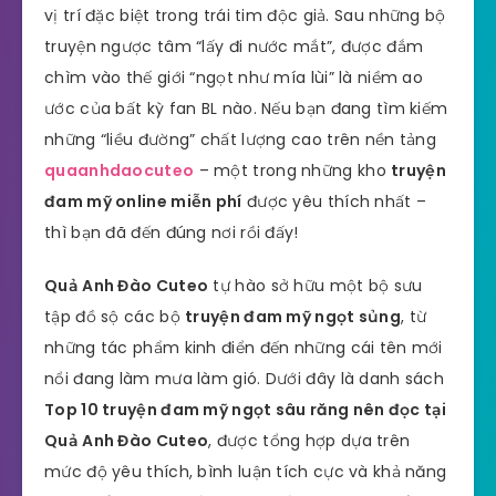
vị trí đặc biệt trong trái tim độc giả. Sau những bộ
truyện ngược tâm “lấy đi nước mắt”, được đắm
chìm vào thế giới “ngọt như mía lùi” là niềm ao
ước của bất kỳ fan BL nào. Nếu bạn đang tìm kiếm
những “liều đường” chất lượng cao trên nền tảng
quaanhdaocuteo
– một trong những kho
truyện
đam mỹ online miễn phí
được yêu thích nhất –
thì bạn đã đến đúng nơi rồi đấy!
Quả Anh Đào Cuteo
tự hào sở hữu một bộ sưu
tập đồ sộ các bộ
truyện đam mỹ ngọt sủng
, từ
những tác phẩm kinh điển đến những cái tên mới
nổi đang làm mưa làm gió. Dưới đây là danh sách
Top 10 truyện đam mỹ ngọt sâu răng nên đọc tại
Quả Anh Đào Cuteo
, được tổng hợp dựa trên
mức độ yêu thích, bình luận tích cực và khả năng