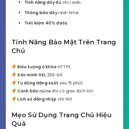
Tính năng đầy đủ
như web
Thông báo đẩy
real-time
Tiết kiệm 40% data
Tính Năng Bảo Mật Trên Trang
Chủ
Biểu tượng ổ khóa
HTTPS
Xác minh SSL
256-bit
Tự động đăng xuất
sau 15 phút
Cảnh báo rủi ro
khi có giao dịch lớn
Lịch sử đăng nhập
chi tiết
Mẹo Sử Dụng Trang Chủ Hiệu
Quả