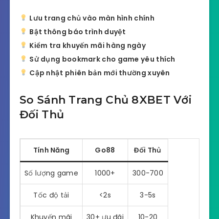
Lưu trang chủ vào màn hình chính
Bật thông báo trình duyệt
Kiểm tra khuyến mãi hàng ngày
Sử dụng bookmark cho game yêu thích
Cập nhật phiên bản mới thường xuyên
So Sánh Trang Chủ 8XBET Với
Đối Thủ
Tính Năng
Go88
Đối Thủ
Số lượng game
1000+
300-700
Tốc độ tải
<2s
3-5s
Khuyến mãi
30+ ưu đãi
10-20