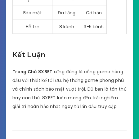
Bảo mật
Đa tầng
Cơ bản
Hỗ trợ
8 kênh
3-5 kênh
Kết Luận
Trang Chủ 8XBET
xứng đáng là cổng game hàng
đầu với thiết kế tối ưu, hệ thống game phong phú
và chính sách bảo mật vượt trội. Dù bạn là tân thủ
hay cao thủ, 8XBET luôn mang đến trải nghiệm
giải trí hoàn hảo nhất ngay từ lần đầu truy cập.