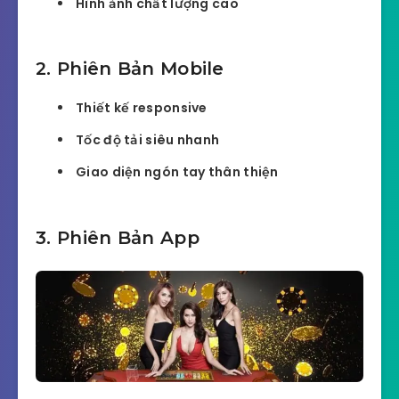
Hình ảnh chất lượng cao
2. Phiên Bản Mobile
Thiết kế responsive
Tốc độ tải siêu nhanh
Giao diện ngón tay thân thiện
3. Phiên Bản App