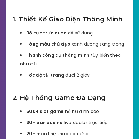
1. Thiết Kế Giao Diện Thông Minh
Bố cục trực quan
dễ sử dụng
Tông màu chủ đạo
xanh dương sang trọng
Thanh công cụ thông minh
tùy biến theo
nhu cầu
Tốc độ tải trang
dưới 2 giây
2. Hệ Thống Game Đa Dạng
500+ slot game
nổ hũ đỉnh cao
30+ bàn casino
live dealer trực tiếp
20+ môn thể thao
cá cược