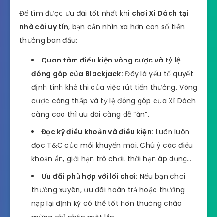
Để tìm được ưu đãi tốt nhất khi
chơi Xì Dách tại
nhà cái uy tín
, bạn cần nhìn xa hơn con số tiền
thưởng ban đầu:
Quan tâm điều kiện vòng cược và tỷ lệ
đóng góp của Blackjack:
Đây là yếu tố quyết
định tính khả thi của việc rút tiền thưởng. Vòng
cược càng thấp và tỷ lệ đóng góp của Xì Dách
càng cao thì ưu đãi càng dễ “ăn”.
Đọc kỹ điều khoản và điều kiện:
Luôn luôn
đọc T&C của mỗi khuyến mãi. Chú ý các điều
khoản ẩn, giới hạn trò chơi, thời hạn áp dụng…
Ưu đãi phù hợp với lối chơi:
Nếu bạn chơi
thường xuyên, ưu đãi hoàn trả hoặc thưởng
nạp lại định kỳ có thể tốt hơn thưởng chào