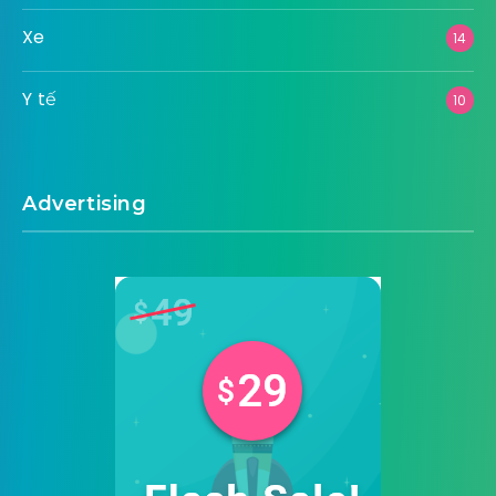
Xe
14
Y tế
10
Advertising