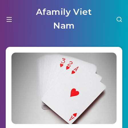
Afamily Viet
Nam