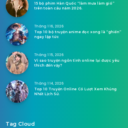
15 bộ phim Hàn Quốc “làm mưa làm gió”
trên toàn cầu năm 2026.
Tháng 1 16, 2026
Top 10 bộ truyện anime đọc xong là “ghiền”
ngay lập tức
Tháng 1 15, 2026
Vì sao truyện ngôn tình online lại được yêu
thích đến vậy?
Tháng 1 14, 2026
Top 10 Truyện Online Có Lượt Xem Khủng
Nhất Lịch Sử.
Tag Cloud