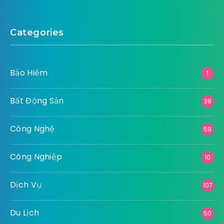
Categories
Bảo Hiểm
1
Bất Động Sản
38
Công Nghệ
59
Công Nghiệp
10
Dịch Vụ
107
Du Lịch
50