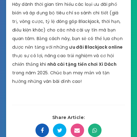
Hãy dành thời gian tìm hiểu các loại ưu đãi phổ
biến và áp dụng bộ tiêu chí so sánh chi tiết (giá
trị, vòng cược, tỷ lệ đóng góp Blackjack, thời hạn,
điều kiện khác) cho các nhà cái uy tín mà bạn
quan tâm. Bằng cách này, bạn sẽ có thể lựa chọn
được nền tảng với những
ưu đãi Blackjack online
thực sự có lợi, nâng cao trải nghiệm và cơ hội
chiến thắng khi
nhà cái tặng tiền chơi Xì Dách
trong năm 2025. Chúc bạn may mắn và tận
hưởng những ván bài đỉnh cao!
Share Article: