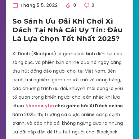
Tháng 5 5, 2022
0
0
So Sánh Ưu Đãi Khi Chơi Xì
Dách Tại Nhà Cái Uy Tín: Đâu
Là Lựa Chọn Tốt Nhất 2025?
Xì Dách (Blackjack) là game bài kinh điển tại các
sòng bạc, và phiên bản online của nó ngày càng
thu hút đông đảo người chơi tại Việt Nam. Bên
cạnh trải nghiệm game mượt mà và công bằng,
các chương trình ưu đãi, khuyến mãi cũng là yếu
tố quan trọng khiến người chơi cân nhắc khi lựa
chọn
Nhacaiuytin
chơi game bài Xì Dách online
.
Năm 2025, thị trường cá cược online càng cạnh
tranh, và các nhà cái không ngừng đưa ra những
ưu đãi hấp dẫn để thu hút người chơi Blackjack.