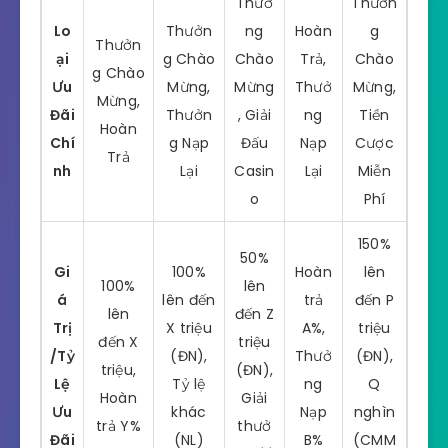
Thưở
Thưởn
Lo
Thưởn
ng
Hoàn
g
Thưởn
ại
g Chào
Chào
Trả,
Chào
g Chào
Ưu
Mừng,
Mừng
Thưở
Mừng,
Mừng,
Đãi
Thưởn
, Giải
ng
Tiền
Hoàn
Chí
g Nạp
Đấu
Nạp
Cược
Trả
nh
Lại
Casin
Lại
Miễn
o
Phí
150%
50%
Gi
100%
Hoàn
lên
100%
lên
á
lên đến
trả
đến P
lên
đến Z
Trị
X triệu
A%,
triệu
đến X
triệu
/Tỷ
(ĐN),
Thưở
(ĐN),
triệu,
(ĐN),
Lệ
Tỷ lệ
ng
Q
Hoàn
Giải
Ưu
khác
Nạp
nghìn
trả Y%
thưở
Đãi
(NL)
B%
(CMM