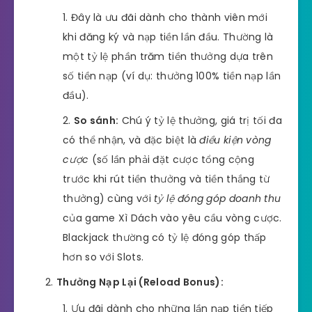
Đây là ưu đãi dành cho thành viên mới
khi đăng ký và nạp tiền lần đầu. Thường là
một tỷ lệ phần trăm tiền thưởng dựa trên
số tiền nạp (ví dụ: thưởng 100% tiền nạp lần
đầu).
So sánh:
Chú ý tỷ lệ thưởng, giá trị tối đa
có thể nhận, và đặc biệt là
điều kiện vòng
cược
(số lần phải đặt cược tổng cộng
trước khi rút tiền thưởng và tiền thắng từ
thưởng) cùng với
tỷ lệ đóng góp doanh thu
của game Xì Dách vào yêu cầu vòng cược.
Blackjack thường có tỷ lệ đóng góp thấp
hơn so với Slots.
Thưởng Nạp Lại (Reload Bonus):
Ưu đãi dành cho những lần nạp tiền tiếp