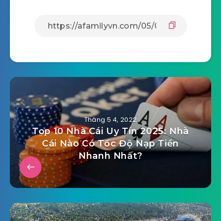
Tháng 5 4, 2022
Top 10 Nhà Cái Uy Tín 2025: Nhà
Cái Nào Có Tốc Độ Nạp Tiền
Nhanh Nhất?