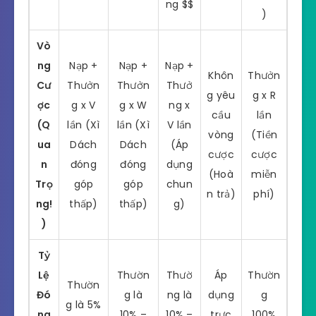
ng $$
)
Vò
ng
Nạp +
Nạp +
Nạp +
Khôn
Thưởn
Cư
Thưởn
Thưởn
Thưở
g yêu
g x R
ợc
g x V
g x W
ng x
cầu
lần
(Q
lần (Xì
lần (Xì
V lần
vòng
(Tiền
ua
Dách
Dách
(Áp
cược
cược
n
đóng
đóng
dụng
(Hoà
miễn
Trọ
góp
góp
chun
n trả)
phí)
ng!
thấp)
thấp)
g)
)
Tỷ
Lệ
Thườn
Thườ
Áp
Thườn
Thườn
Đó
g là
ng là
dụng
g
g là 5%
ng
10% –
10% –
trực
100%