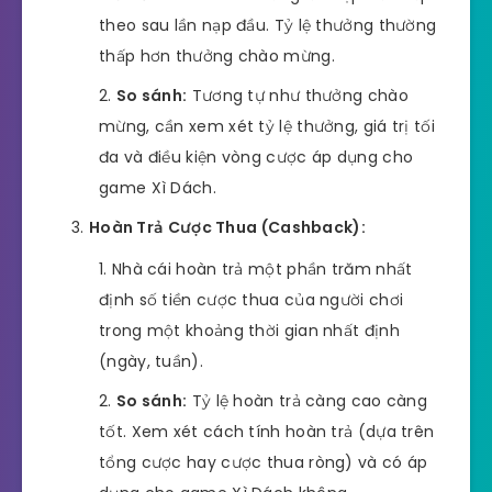
theo sau lần nạp đầu. Tỷ lệ thưởng thường
thấp hơn thưởng chào mừng.
So sánh:
Tương tự như thưởng chào
mừng, cần xem xét tỷ lệ thưởng, giá trị tối
đa và điều kiện vòng cược áp dụng cho
game Xì Dách.
Hoàn Trả Cược Thua (Cashback):
Nhà cái hoàn trả một phần trăm nhất
định số tiền cược thua của người chơi
trong một khoảng thời gian nhất định
(ngày, tuần).
So sánh:
Tỷ lệ hoàn trả càng cao càng
tốt. Xem xét cách tính hoàn trả (dựa trên
tổng cược hay cược thua ròng) và có áp