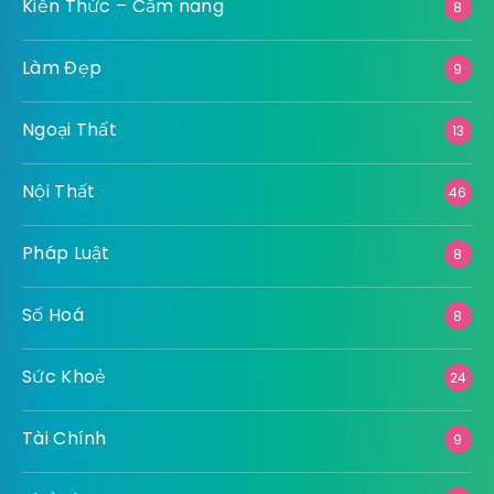
Kiến Thức – Cẩm nang
8
Làm Đẹp
9
Ngoại Thất
13
Nội Thất
46
Pháp Luật
8
Số Hoá
8
Sức Khoẻ
24
Tài Chính
9