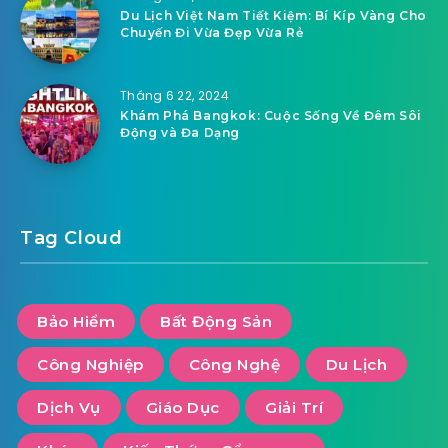
Du Lịch Việt Nam Tiết Kiệm: Bí Kíp Vàng Cho
Chuyến Đi Vừa Đẹp Vừa Rẻ
Tháng 6 22, 2024
Khám Phá Bangkok: Cuộc Sống Về Đêm Sôi
Động và Đa Dạng
Tag Cloud
Bảo Hiểm
Bất Động Sản
Công Nghiệp
Công Nghệ
Du Lịch
Dịch Vụ
Giáo Dục
Giải Trí