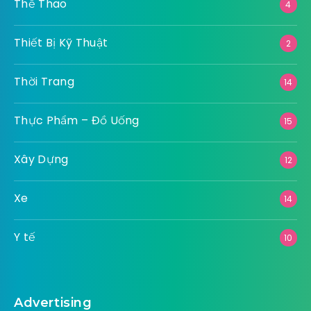
Thể Thao
4
Thiết Bị Kỹ Thuật
2
Thời Trang
14
Thực Phẩm – Đồ Uống
15
Xây Dựng
12
Xe
14
Y tế
10
Advertising