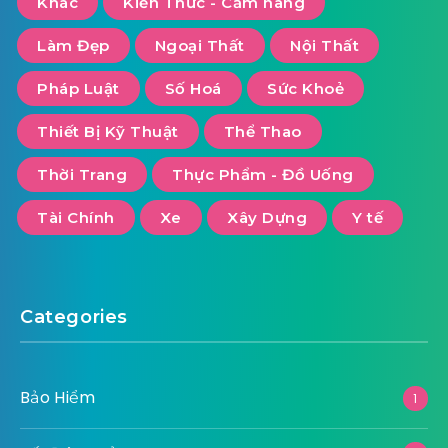
Khác
Kiến Thức - Cẩm nang
Làm Đẹp
Ngoại Thất
Nội Thất
Pháp Luật
Số Hoá
Sức Khoẻ
Thiết Bị Kỹ Thuật
Thể Thao
Thời Trang
Thực Phẩm - Đồ Uống
Tài Chính
Xe
Xây Dựng
Y tế
Categories
Bảo Hiểm
1