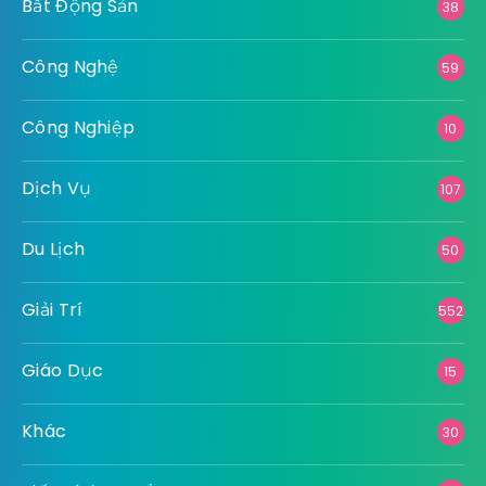
Bất Động Sản
38
Công Nghệ
59
Công Nghiệp
10
Dịch Vụ
107
Du Lịch
50
Giải Trí
552
Giáo Dục
15
Khác
30