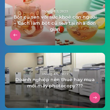
Tháng 4 3, 2023
Bột củ sen với sức khoẻ con người
– Cách làm bột củ sen tại nhà đơn
giản
Tháng 4 5, 2023
Doanh nghiệp nên thuê hay mua
mới máy photocopy???